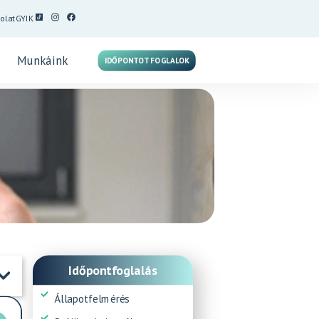
olat
GYIK
Munkáink
IDŐPONTOT FOGLALOK
Időpontfoglalás
Állapotfelmérés