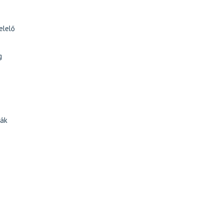
elelő
g
ják