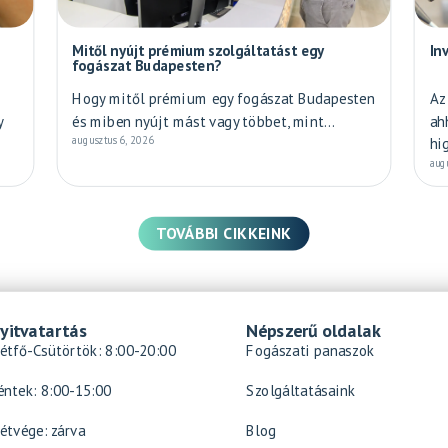
Mitől nyújt prémium szolgáltatást egy
In
fogászat Budapesten?
Hogy mitől prémium egy fogászat Budapesten
Az
y
és miben nyújt mást vagy többet, mint...
ah
augusztus 6, 2026
hi
aug
TOVÁBBI CIKKEINK
yitvatartás
Népszerű oldalak
étfő-Csütörtök: 8:00-20:00
Fogászati panaszok
éntek: 8:00-15:00
Szolgáltatásaink
étvége: zárva
Blog