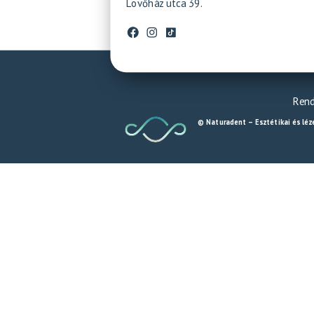
Lövőház utca 39.
Rend
© Naturadent – Esztétikai és léz