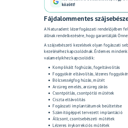
között!
Fájdalommentes szájsebésze
A Naturadent lézerfogászati rendelőjében fe
állnak rendelkezésére, hogy garantálják Önn
A szájsebészeti kezelések olyan fogászati s
kezeléséhez kapcsolódnak. Érdemes mindenkép
valamelyikhez kapcsolódik:
Komplikált foghúzás, fogeltávolítás
Foggyökér eltávolítás, lézeres foggyökér
Bölcsességfog húzás, műtét
Arcüreg emelés, arcüreg zárás
Csontpótlás, csontpótló műtétek
Ciszta eltávolítás
Fogászati implantátumok beültetése
Számítógéppel tervezett implantáció
Állcsont, csontsebészeti műtétek
Lézeres ínykorrekciós műtétek