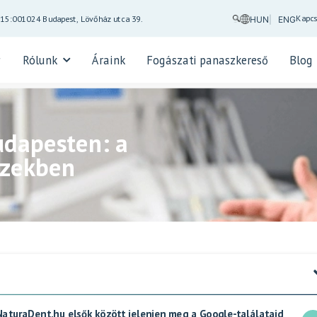
Kapcs
-15:00
1024 Budapest, Lövőház utca 39.
HUN
ENG
Rólunk
Áraink
Fogászati panaszkereső
Blog
udapesten: a
ezekben
 NaturaDent.hu elsők között jelenjen meg a Google-találataid