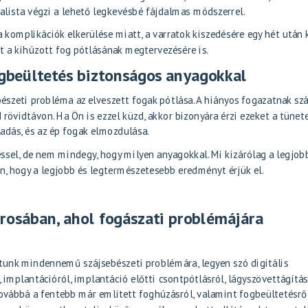
ialista végzi a lehető legkevésbé fájdalmas módszerrel.
a komplikációk elkerülése miatt, a varratok kiszedésére egy hét után 
et a
kihúzott fog pótlásának megtervezésére
is.
ogbeültetés biztonságos anyagokkal
bészeti probléma az elveszett fogak pótlása. A hiányos fogazatnak s
övidtávon. Ha Ön is ezzel küzd, akkor bizonyára érzi ezeket a tünete
ladás, és az ép fogak elmozdulása.
éssel
, de nem mindegy, hogy milyen anyagokkal. Mi kizárólag a legjobb
, hogy a legjobb és legtermészetesebb eredményt érjük el.
rosában, ahol fogászati problémájára
ítunk mindennemű szájsebészeti problémára, legyen szó
digitális
, implantációról,
implantáció előtti csontpótlásról
,
lágyszövettágítás
továbbá a fentebb már említett
foghúzásról
, valamint
fogbeültetésrő