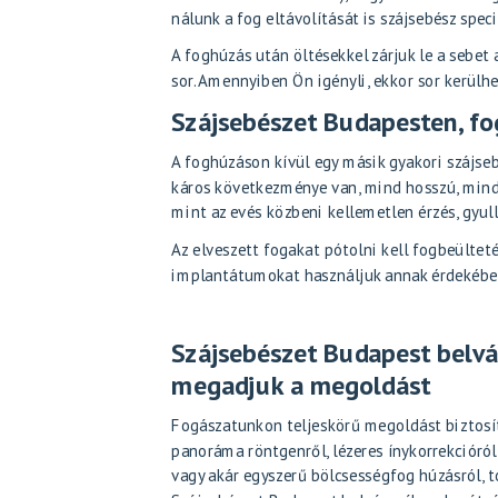
nálunk a fog eltávolítását is szájsebész spec
A foghúzás után öltésekkel zárjuk le a sebet 
sor. Amennyiben Ön igényli, ekkor sor kerülh
Szájsebészet Budapesten, f
A foghúzáson kívül egy másik gyakori szájse
káros következménye van, mind hosszú, mind r
mint az evés közbeni kellemetlen érzés, gyul
Az elveszett fogakat
pótolni kell fogbeültet
implantátumokat használjuk annak érdekében
Szájsebészet Budapest belvá
megadjuk a megoldást
Fogászatunkon teljeskörű megoldást biztos
panoráma röntgenről
,
lézeres ínykorrekcióról
vagy akár egyszerű bölcsességfog húzásról, 