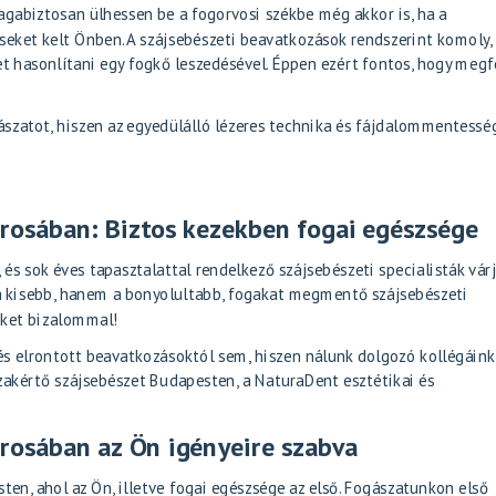
agabiztosan ülhessen be a fogorvosi székbe még akkor is, ha a
seket kelt Önben. A szájsebészeti beavatkozások rendszerint komoly,
t hasonlítani egy fogkő leszedésével. Éppen ezért fontos, hogy megf
ászatot, hiszen az egyedülálló lézeres technika és fájdalommentessé
rosában: Biztos kezekben fogai egészsége
és sok éves tapasztalattal rendelkező szájsebészeti specialisták vár
a kisebb, hanem a bonyolultabb, fogakat megmentő szájsebészeti
nket bizalommal!
és elrontott beavatkozásoktól sem, hiszen nálunk dolgozó kollégáink
akértő szájsebészet Budapesten, a NaturaDent esztétikai és
rosában az Ön igényeire szabva
en, ahol az Ön, illetve fogai egészsége az első. Fogászatunkon első