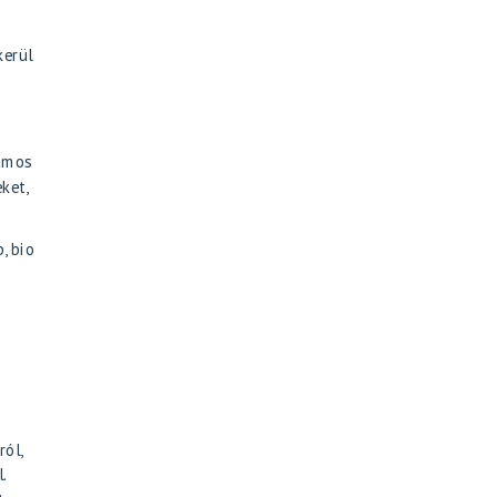
kerül
zámos
ket,
, bio
ról
,
l
.