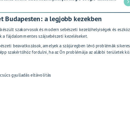
t Budapesten: a legjobb kezekben
lkészült szakorvosok és modern sebészeti kezelőhelyiségek és eszkö
ek a fájdalommentes szájsebészeti kezeléseket.
ebészeti beavatkozások, amelyek a szájüregben lévő problémák sikere
p szakértőhöz fordulni, ha az Ön problémája az alábbi területek kö
csúcs gyulladás eltávolítás