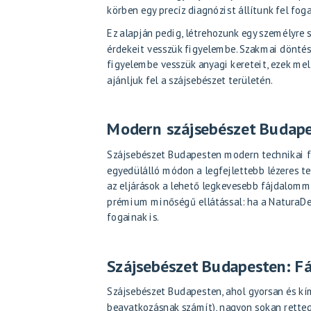
körben egy precíz diagnózist állítunk fel fog
Ez alapján pedig, létrehozunk egy személyre s
érdekeit vesszük figyelembe. Szakmai döntés
figyelembe vesszük anyagi kereteit, ezek me
ajánljuk fel a szájsebészet területén.
Modern szájsebészet Budap
Szájsebészet Budapesten modern technikai fe
egyedülálló módon a legfejlettebb lézeres tec
az eljárások a lehető legkevesebb fájdalomma
prémium minőségű ellátással: ha a NaturaDent
fogainak is.
Szájsebészet Budapesten: 
Szájsebészet Budapesten, ahol gyorsan és kí
beavatkozásnak számít), nagyon sokan rettegn