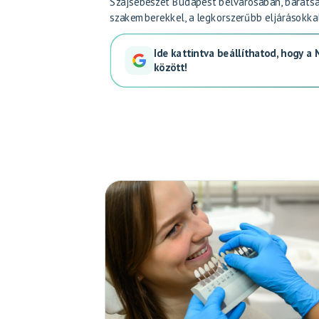
Szájsebészet Budapest belvárosában, barátság
szakemberekkel, a legkorszerűbb eljárásokkal
Ide kattintva beállíthatod, hogy a
között!