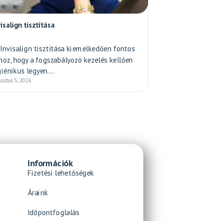
visalign tisztítása
 Invisalign tisztítása kiemelkedően fontos
hoz, hogy a fogszabályozó kezelés kellően
giénikus legyen....
usztus 5, 2026
Információk
Fizetési lehetőségek
Áraink
Időpontfoglalás