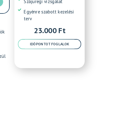
Szájüregi vizsgálat
Egyénre szabott kezelési
terv
23.000 Ft
zök
IDŐPONTOT FOGLALOK
s
zül