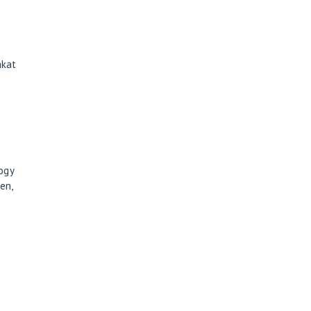
ákat
hogy
en,