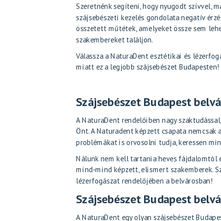
Szeretnénk segíteni, hogy nyugodt szívvel, m
szájsebészeti kezelés gondolata negatív érzé
összetett műtétek, amelyeket össze sem lehe
szakembereket találjon.
Válassza a NaturaDent esztétikai és lézerfog
miatt ez a legjobb szájsebészet Budapesten!
Szájsebészet Budapest belvá
A NaturaDent rendelőiben nagy szaktudással, 
Önt. A Naturadent képzett csapata nemcsak 
problémákat is orvosolni tudja, keressen mi
Nálunk nem kell tartania heves fájdalomtól 
mind-mind képzett, elismert szakemberek. Sz
lézerfogászat rendelőjében a belvárosban!
Szájsebészet Budapest belvá
A NaturaDent egy olyan szájsebészet Budapest