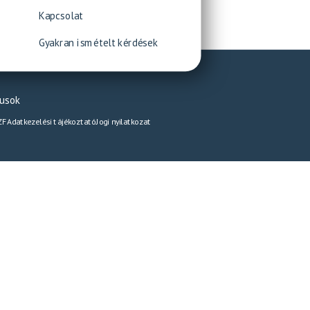
Kapcsolat
Gyakran ismételt kérdések
pusok
ZF
Adatkezelési tájékoztató
Jogi nyilatkozat