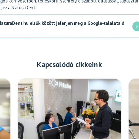
os környezetben, teljeskörű, személyre szabott ellátással, tapasztal
, ez a NaturaDent.
 NaturaDent.hu elsők között jelenjen meg a Google-találataid
Kapcsolódó cikkeink