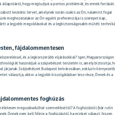
ai állapotáról, hogy megtudjuk a pontos problémát, és ennek forrását.
zabott kezelési tervet, amelynek során csakis az Ön, valamint fogai
ünk meghozatalakor az Ön egyéni preferenciája is szerepet kap,
llett a legjobb megoldásokat és a legbiztonságosabb műtéti technik
esten, fájdalommentesen
lszereléssel, és a legkorszerűbb eljárásokkal? Igen, Magyarországon
hnológiát használjuk a szájsebészet területén is, amely biztosítja, 
l járjanak. Szájsebészet Budapest belvárosában, exkluzív környezetb
et választja, akkor a legjobb kiszolgálásban lesz része, Önnek és a
Fájdalommentes foghúzás
méletesen megszabadulhat szenvedéseitől? A foghúzástól (bár rutin
ek. Önnek nem kell félnie a foghúzástól, ha minket választ, hiszen