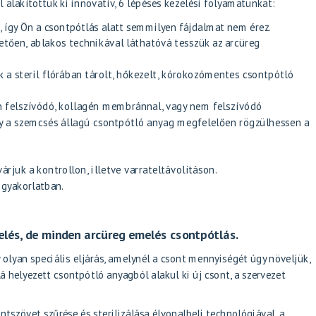
el alakítottuk ki innovatív, 6 lépéses kezelési folyamatunkat:
t, így Ön a csontpótlás alatt semmilyen fájdalmat nem érez.
tően, ablakos technikával láthatóvá tesszük az arcüreg
k a steril flórában tárolt, hőkezelt, kórokozómentes csontpótló
n felszívódó, kollagén membránnal, vagy nem felszívódó
gy a szemcsés állagú csontpótló anyag megfelelően rögzülhessen a
árjuk a kontrollon, illetve varrateltávolításon.
 gyakorlatban.
lés, de minden arcüreg emelés csontpótlás.
y olyan speciális eljárás, amelynél a csont mennyiségét úgy növeljük,
 helyezett csontpótló anyagból alakul ki új csont, a szervezet
ntszövet szűrése és sterilizálása élvonalbeli technológiával, a