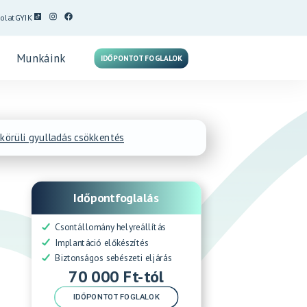
olat
GYIK
Munkáink
IDŐPONTOT FOGLALOK
körüli gyulladás csökkentés
Időpontfoglalás
Csontállomány helyreállítás
Implantáció előkészítés
Biztonságos sebészeti eljárás
70 000 Ft-tól
IDŐPONTOT FOGLALOK