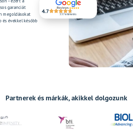
son – ezért a
sos garanciát
4.7
an megoldásokat
337 értékelés
p és évekkel később
Partnerek és márkák, akikkel dolgozunk