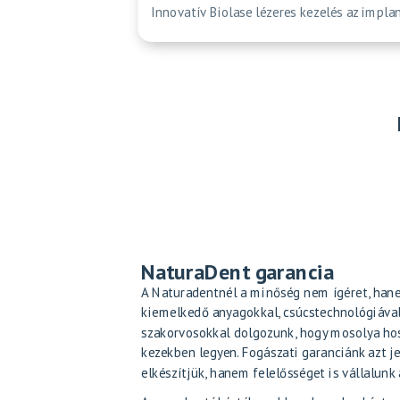
Innovatív Biolase lézeres kezelés az impl
NaturaDent garancia
A Naturadentnél a minőség nem ígéret, hane
kiemelkedő anyagokkal, csúcstechnológiáva
szakorvosokkal dolgozunk, hogy mosolya hos
kezekben legyen. Fogászati garanciánk azt j
elkészítjük, hanem felelősséget is vállalun