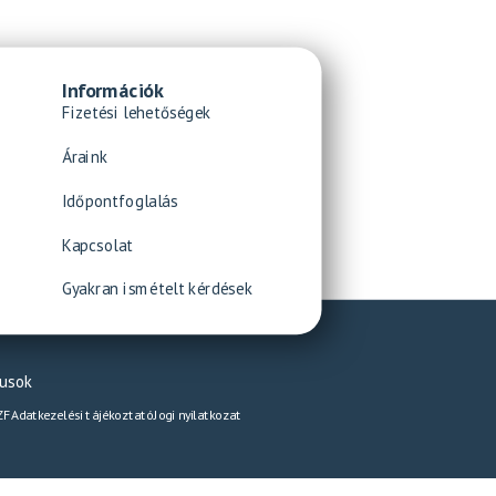
Információk
Fizetési lehetőségek
Áraink
Időpontfoglalás
Kapcsolat
Gyakran ismételt kérdések
pusok
ZF
Adatkezelési tájékoztató
Jogi nyilatkozat