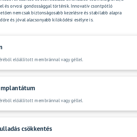
l és orvosi gondossággal történik. Innovatív csontpótló
etően nemcsak biztonságosabb kezelésre és stabilabb alapra
őre és jóval alacsonyabb kilökődési esélyre is.
m
éréből előállított membránnal vagy géllel.
1 implantátum
éréből előállított membránnal vagy géllel.
ulladás csökkentés