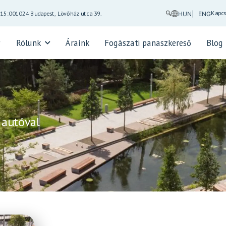
Kapcs
-15:00
1024 Budapest, Lövőház utca 39.
HUN
ENG
Rólunk
Áraink
Fogászati panaszkereső
Blog
 autóval