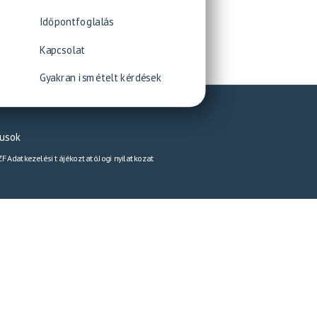
Időpontfoglalás
Kapcsolat
Gyakran ismételt kérdések
pusok
ZF
Adatkezelési tájékoztató
Jogi nyilatkozat