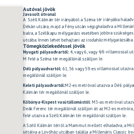
Autóval jövök
Javasolt útvonal
A Széll Kálmán tér irányából a Széna tér irányába haladva
Dékán utcára, majd a Fény utcán végighaladva a Millená
balra, a Széllkapu mélygarázs esetében jobbra szükséges 
utcába. Innen lehet behajtani az irodaház mélygarázsába.
Tömegközlekedéssel jövök
Nyugati pályaudvartól:
4, vagy 6, vagy 4/6 villamossal u
M felé a Széna tér megállónál szálljon le.
Déli pályaudvartól:
61, 56 vagy 59-es villamossal utazva
megállónál szálljon le.
Keleti pályaudvartól:
M2-es metróval utazva a Déli pályau
Kálmán tér megállónál szálljon le.
Kőbánya-Kispest vasútállomástól:
M3-as metróval utazv
Deák Ferenc tér megállónál szálljon át az M2-es metróra,
felé utazva a Széll Kálmán tér megállónál szálljon le.
A Széll Kálmán térről a Mammut mellett elhaladva, a Mil
sétálva a Lövőház utcában találja a Millenáris Classic Ir