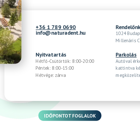
+36 1 789 0690
Rendelőn
info@naturadent.hu
1024 Budap
Millenáris C
Nyitvatartás
Parkolás
Hétfő-Csütörtök: 8:00-20:00
Autóval érk
Péntek: 8:00-15:00
kattintva k
Hétvége: zárva
megközelíté
IDŐPONTOT FOGLALOK