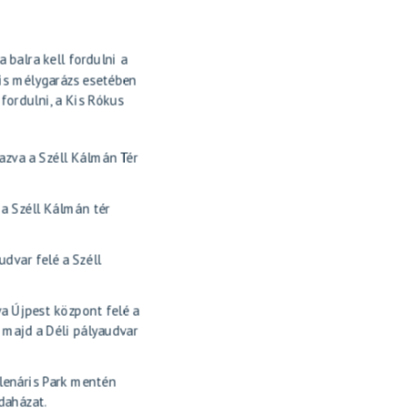
 balra kell fordulni a
ris mélygarázs esetében
fordulni, a Kis Rókus
tazva a Széll Kálmán Tér
 a Széll Kálmán tér
dvar felé a Széll
a Újpest központ felé a
 majd a Déli pályaudvar
lenáris Park mentén
odaházat.