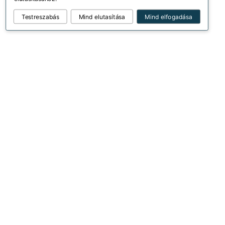
Testreszabás
Mind elutasítása
Mind elfogadása