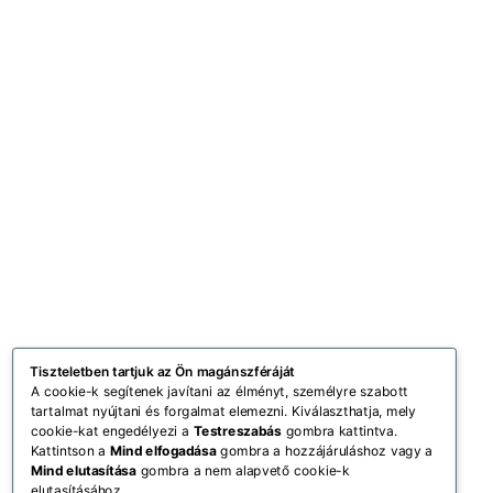
Tiszteletben tartjuk az Ön magánszféráját
A cookie-k segítenek javítani az élményt, személyre szabott
tartalmat nyújtani és forgalmat elemezni. Kiválaszthatja, mely
cookie-kat engedélyezi a
Testreszabás
gombra kattintva.
Kattintson a
Mind elfogadása
gombra a hozzájáruláshoz vagy a
Mind elutasítása
gombra a nem alapvető cookie-k
elutasításához.