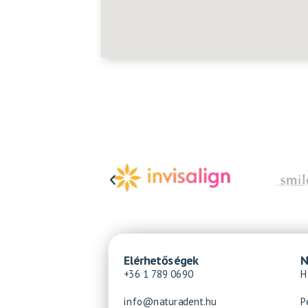
Elérhetőségek
N
+36 1 789 0690
H
info@naturadent.hu
P