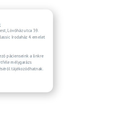
k
est, Lövőház utca 39.
lassic Irodaház 4. emelet
ező pácienseink a linkre
étféle mélygarázs
séről tájékozódhatnak.