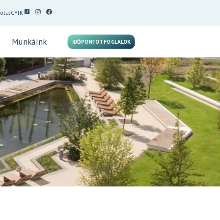
olat
GYIK
Munkáink
IDŐPONTOT FOGLALOK