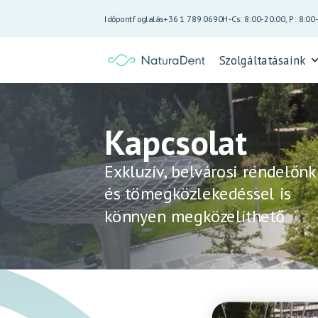
Időpontfoglalás
+36 1 789 0690
H-Cs: 8:00-20:00, P: 8:00
Szolgáltatásaink
Kapcsolat
Exkluzív, belvárosi rendelőnk
és tömegközlekedéssel is
könnyen megközelíthető