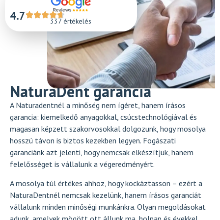
4.7
337 értékelés
NaturaDent garancia
A Naturadentnél a minőség nem ígéret, hanem írásos
garancia: kiemelkedő anyagokkal, csúcstechnológiával és
magasan képzett szakorvosokkal dolgozunk, hogy mosolya
hosszú távon is biztos kezekben legyen. Fogászati
garanciánk azt jelenti, hogy nemcsak elkészítjük, hanem
felelősséget is vállalunk a végeredményért.
A mosolya túl értékes ahhoz, hogy kockáztasson – ezért a
NaturaDentnél nemcsak kezelünk, hanem írásos garanciát
vállalunk minden minőségi munkánkra. Olyan megoldásokat
adunk, amelyek mögött ott állunk ma, holnap és évekkel