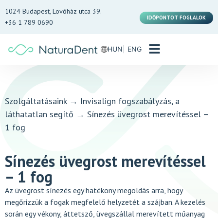
1024 Budapest, Lövőház utca 39.
IDŐPONTOT FOGLALOK
+36 1 789 0690
HUN
ENG
Szolgáltatásaink
→
Invisalign fogszabályzás, a
láthatatlan segítő
→
Sínezés üvegrost merevítéssel –
1 fog
Sínezés üvegrost merevítéssel
– 1 fog
Az üvegrost sínezés egy hatékony megoldás arra, hogy
megőrizzük a fogak megfelelő helyzetét a szájban. A kezelés
során egy vékony, áttetsző, üvegszállal merevített műanyag