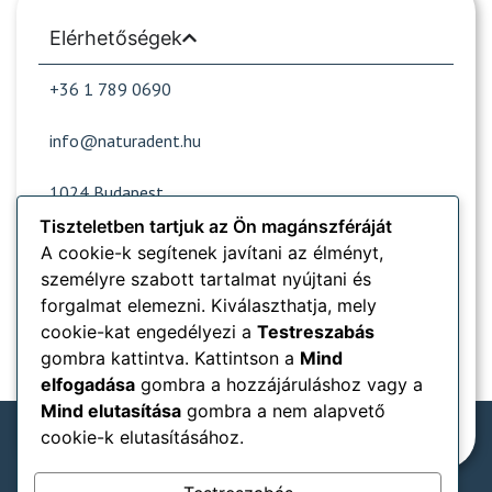
Elérhetőségek
+36 1 789 0690
info@naturadent.hu
1024 Budapest,
Lövőház utca 39.
Tiszteletben tartjuk az Ön magánszféráját
A cookie-k segítenek javítani az élményt,
személyre szabott tartalmat nyújtani és
Nyitvatartás
forgalmat elemezni. Kiválaszthatja, mely
cookie-kat engedélyezi a
Testreszabás
Népszerű oldalak
gombra kattintva. Kattintson a
Mind
elfogadása
gombra a hozzájáruláshoz vagy a
Információk
Mind elutasítása
gombra a nem alapvető
cookie-k elutasításához.