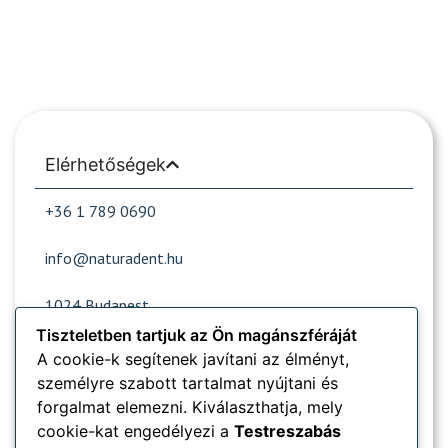
Elérhetőségek
+36 1 789 0690
info@naturadent.hu
1024 Budapest,
Lövőház utca 39.
Tiszteletben tartjuk az Ön magánszféráját
A cookie-k segítenek javítani az élményt,
személyre szabott tartalmat nyújtani és
Nyitvatartás
forgalmat elemezni. Kiválaszthatja, mely
cookie-kat engedélyezi a
Testreszabás