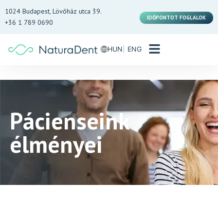
1024 Budapest, Lövőház utca 39.
IDŐPONTOT FOGLALOK
+36 1 789 0690
HUN
ENG
Pácienseink
élményei