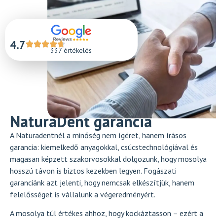
4.7
337 értékelés
NaturaDent garancia
A Naturadentnél a minőség nem ígéret, hanem írásos
garancia: kiemelkedő anyagokkal, csúcstechnológiával és
magasan képzett szakorvosokkal dolgozunk, hogy mosolya
hosszú távon is biztos kezekben legyen. Fogászati
garanciánk azt jelenti, hogy nemcsak elkészítjük, hanem
felelősséget is vállalunk a végeredményért.
A mosolya túl értékes ahhoz, hogy kockáztasson – ezért a