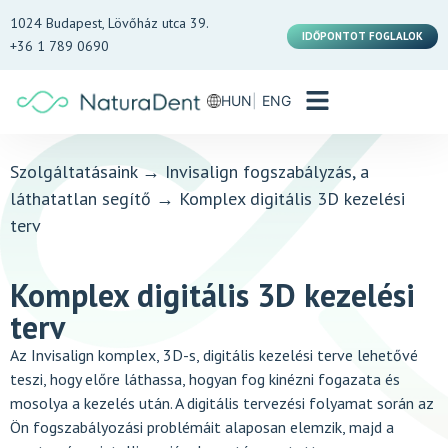
1024 Budapest, Lövőház utca 39.
IDŐPONTOT FOGLALOK
+36 1 789 0690
HUN
ENG
Szolgáltatásaink
→
Invisalign fogszabályzás, a
láthatatlan segítő
→
Komplex digitális 3D kezelési
terv
Komplex digitális 3D kezelési
terv
Az Invisalign komplex, 3D-s, digitális kezelési terve lehetővé
teszi, hogy előre láthassa, hogyan fog kinézni fogazata és
mosolya a kezelés után. A digitális tervezési folyamat során az
Ön fogszabályozási problémáit alaposan elemzik, majd a