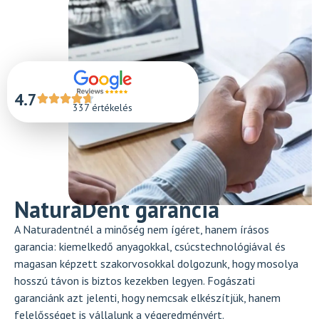
4.7
337 értékelés
NaturaDent garancia
A Naturadentnél a minőség nem ígéret, hanem írásos
garancia: kiemelkedő anyagokkal, csúcstechnológiával és
magasan képzett szakorvosokkal dolgozunk, hogy mosolya
hosszú távon is biztos kezekben legyen. Fogászati
garanciánk azt jelenti, hogy nemcsak elkészítjük, hanem
felelősséget is vállalunk a végeredményért.