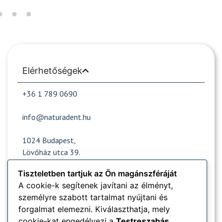
Elérhetőségek
+36 1 789 0690
info@naturadent.hu
1024 Budapest,
Lövőház utca 39.
Tiszteletben tartjuk az Ön magánszféráját
A cookie-k segítenek javítani az élményt,
Nyitvatartás
személyre szabott tartalmat nyújtani és
forgalmat elemezni. Kiválaszthatja, mely
Népszerű oldalak
cookie-kat engedélyezi a
Testreszabás