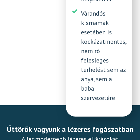
Várandós
kismamák
esetében is
kockázatmentes,
nem ró
felesleges
terhelést sem az
anya, sem a
baba
szervezetére
Úttörők vagyunk a lézeres fogászatban
A legmodernebb lézeres eljárásokat