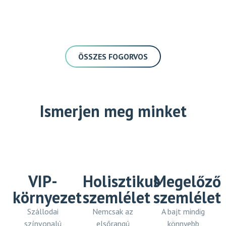
ÖSSZES FOGORVOS
Ismerjen meg minket
VIP-
Holisztikus
Megelőző
környezet
szemlélet
szemlélet
Szállodai
Nemcsak az
A bajt mindig
színvonalú
elsőrangú
könnyebb