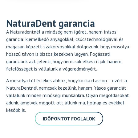
NaturaDent garancia
A Naturadentnél a minőség nem ígéret, hanem írásos
garancia: kiemelkedő anyagokkal, csúcstechnológiával és
magasan képzett szakorvosokkal dolgozunk, hogy mosolya
hosszú távon is biztos kezekben legyen. Fogászati
garanciánk azt jelenti, hogy nemcsak elkészítjük, hanem
felelősséget is vállalunk a végeredményért.
A mosolya túl értékes ahhoz, hogy kockáztasson – ezért a
NaturaDentnél nemcsak kezelünk, hanem írásos garanciát
vállalunk minden minőségi munkánkra. Olyan megoldásokat
adunk, amelyek mögött ott állunk ma, holnap és évekkel
később is.
IDŐPONTOT FOGLALOK