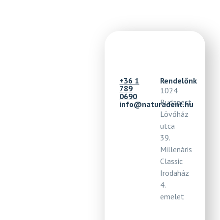
+36 1
Rendelőnk
789
1024
0690
Budapest,
info@naturadent.hu
Lövőház
utca
39.
Millenáris
Classic
Irodaház
4.
emelet