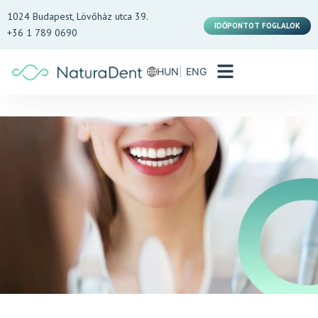
1024 Budapest, Lövőház utca 39.
IDŐPONTOT FOGLALOK
+36 1 789 0690
HUN
ENG