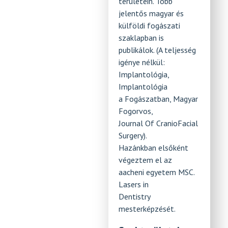
területein. Több
jelentős magyar és
külföldi fogászati
szaklapban is
publikálok. (A teljesség
igénye nélkül:
Implantológia,
Implantológia
a Fogászatban, Magyar
Fogorvos,
Journal Of CranioFacial
Surgery).
Hazánkban elsőként
végeztem el az
aacheni egyetem MSC.
Lasers in
Dentistry
mesterképzését.