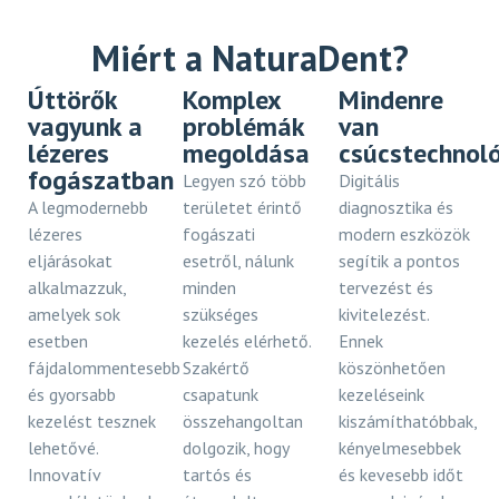
Miért a NaturaDent?
Naturadent Esztétikai
és Lézerfogászat
Úttörők
Komplex
Mindenre
vagyunk a
problémák
van
A RÉSZLETEKBEN VAGYUNK IGAZÁN ERŐSEK
lézeres
megoldása
csúcstechnol
fogászatban
Legyen szó több
Digitális
A legmodernebb
területet érintő
diagnosztika és
lézeres
fogászati
modern eszközök
eljárásokat
esetről, nálunk
segítik a pontos
alkalmazzuk,
minden
tervezést és
amelyek sok
szükséges
kivitelezést.
esetben
kezelés elérhető.
Ennek
fájdalommentesebb
Szakértő
köszönhetően
és gyorsabb
csapatunk
kezeléseink
kezelést tesznek
összehangoltan
kiszámíthatóbbak,
lehetővé.
dolgozik, hogy
kényelmesebbek
Innovatív
tartós és
és kevesebb időt