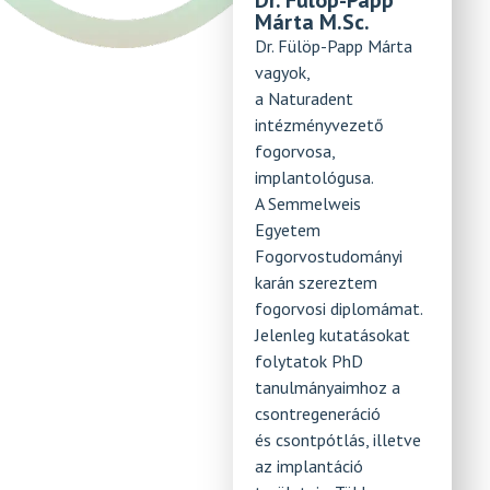
Dr. Fülöp-Papp
Márta M.Sc.
Dr. Fülöp-Papp Márta
vagyok,
a Naturadent
intézményvezető
fogorvosa,
implantológusa.
A Semmelweis
Egyetem
Fogorvostudományi
karán szereztem
fogorvosi diplomámat.
Jelenleg kutatásokat
folytatok PhD
tanulmányaimhoz a
csontregeneráció
és csontpótlás, illetve
az implantáció