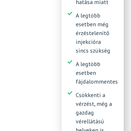
hatása miatt
A legtöbb
esetben még
érzéstelenítő
injekcióra
sincs szükség
A legtöbb
esetben
fájdalommentes
Csökkenti a
vérzést, még a
gazdag
vérellátású
helyeken is