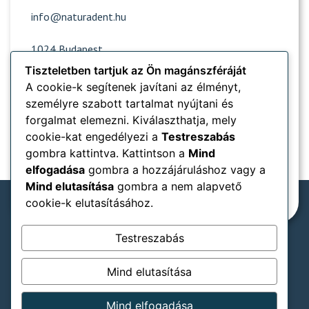
info@naturadent.hu
1024 Budapest,
Lövőház utca 39.
Tiszteletben tartjuk az Ön magánszféráját
A cookie-k segítenek javítani az élményt,
személyre szabott tartalmat nyújtani és
Nyitvatartás
forgalmat elemezni. Kiválaszthatja, mely
cookie-kat engedélyezi a
Testreszabás
Népszerű oldalak
gombra kattintva. Kattintson a
Mind
elfogadása
gombra a hozzájáruláshoz vagy a
Információk
Mind elutasítása
gombra a nem alapvető
cookie-k elutasításához.
Testreszabás
Rendelőnkben elfogadjuk:
Mind elutasítása
SZÉP-kártya típusok
ÁSZF
Adatkezelési tájékoztató
Mind elfogadása