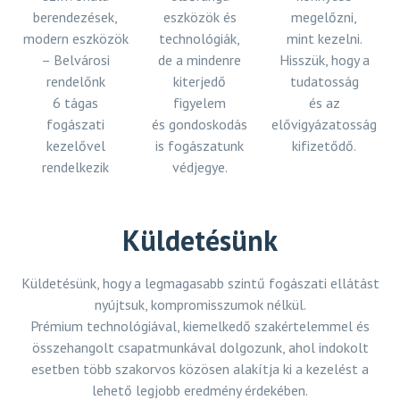
berendezések,
eszközök és
megelőzni,
modern eszközök
technológiák,
mint kezelni.
– Belvárosi
de a mindenre
Hisszük, hogy a
rendelőnk
kiterjedő
tudatosság
6 tágas
figyelem
és az
fogászati
és gondoskodás
elővigyázatosság
kezelővel
is fogászatunk
kifizetődő.
rendelkezik
védjegye.
Küldetésünk
Küldetésünk, hogy a legmagasabb szintű fogászati ellátást
nyújtsuk, kompromisszumok nélkül.
Prémium technológiával, kiemelkedő szakértelemmel és
összehangolt csapatmunkával dolgozunk, ahol indokolt
esetben több szakorvos közösen alakítja ki a kezelést a
lehető legjobb eredmény érdekében.