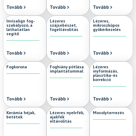
Tovább
Tovább
Tovább
Invisalign fog-
Lézeres
Lézeres,
szabályozó, a
szájsebészet,
mikroszkópos
láthatatlan
fogeltávolítás
gyökérkezelés
segítő
Tovább
Tovább
Tovább
Fogkorona
Foghiány pótlása
Lézeres
implantátummal
ínyformázás,
plasztika-és
korrekció
Tovább
Tovább
Tovább
Kerámia héjak,
Lézeres nyelvfék,
Mosolytervezés
betétek
ajakfék
eltávolítás