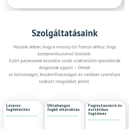
Szolgáltatásaink
Hiszünk abban, hogy a mosoly túl fontos ahhoz, hogy
kompromisszumot kössünk.
Ezért pácienseink kezelése során szakterületi specialisták
dolgoznak együtt – Önnek
ez biztonságot, kiszámíthatóságot és valóban személyre
szabott megoldást jelent.
Lézeres
Ultrahangos
Fogrestauráció és
fogfehérítés
fogkő eltávolítás
esztétikus
fogtömés