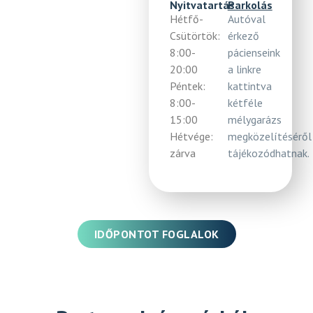
Nyitvatartás
Parkolás
Hétfő-
Autóval
Csütörtök:
érkező
8:00-
pácienseink
20:00
a linkre
Péntek:
kattintva
8:00-
kétféle
15:00
mélygarázs
Hétvége:
megközelítéséről
zárva
tájékozódhatnak.
IDŐPONTOT FOGLALOK