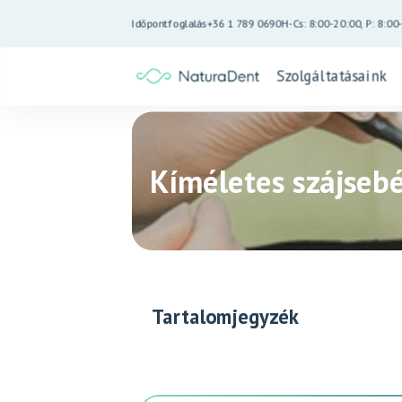
Időpontfoglalás
+36 1 789 0690
H-Cs: 8:00-20:00, P: 8:00
Szolgáltatásaink
Kíméletes szájsebé
Tartalomjegyzék