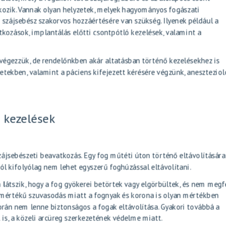
kozik. Vannak olyan helyzetek, melyek hagyományos fogászati
szájsebész szakorvos hozzáértésére van szükség. Ilyenek például a
kozások, implantálás előtti csontpótló kezelések, valamint a
 végezzük, de rendelőnkben akár
altatásban történő kezelésekhez
is
esetekben, valamint a páciens kifejezett kérésére végzünk, anesztezio
i kezelések
ájsebészeti beavatkozás. Egy fog műtéti úton történő eltávolítására
ól kifolyólag nem lehet egyszerű foghúzással eltávolítani.
n látszik, hogy a fog gyökerei betörtek vagy elgörbültek, és nem megf
ymértékű szuvasodás miatt a fognyak és korona is olyan mértékben
án nem lenne biztonságos a fogak eltávolítása. Gyakori továbbá a
is, a közeli arcüreg szerkezetének védelme miatt.