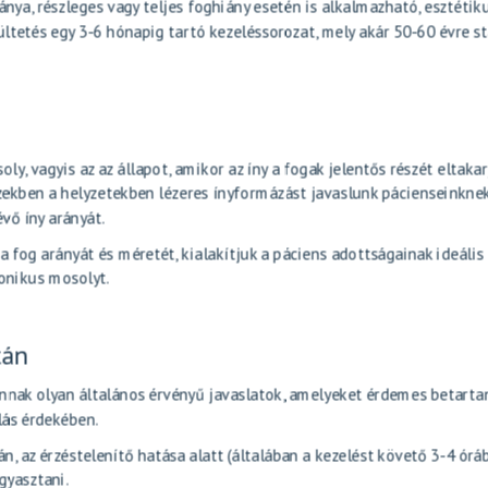
nya, részleges vagy teljes foghiány esetén is alkalmazható, esztétik
ültetés egy 3-6 hónapig tartó kezeléssorozat, mely akár 50-60 évre st
, vagyis az az állapot, amikor az íny a fogak jelentős részét eltakar
zekben a helyzetekben lézeres ínyformázást javaslunk pácienseinknek
vő íny arányát.
a fog arányát és méretét, kialakítjuk a páciens adottságainak ideális
onikus mosolyt.
tán
nak olyan általános érvényű javaslatok, amelyeket érdemes betarta
lás érdekében.
án
, az érzéstelenítő hatása alatt (általában a kezelést követő 3-4 órá
gyasztani.