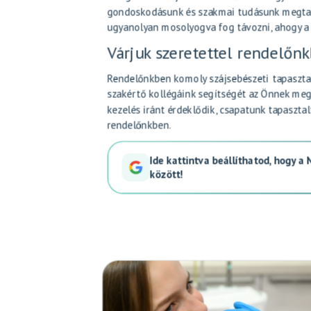
gondoskodásunk és szakmai tudásunk megtap
ugyanolyan mosolyogva fog távozni, ahogy a t
Várjuk szeretettel rendelőn
Rendelőnkben komoly szájsebészeti tapasztala
szakértő kollégáink segítségét az Önnek meg
kezelés iránt érdeklődik, csapatunk tapaszta
rendelőnkben.
Ide kattintva beállíthatod, hogy a
között!