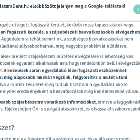
 NaturaDent.hu elsők között jelenjen meg a Google-találataid
zó, rettegett fogászati terület, korábbi rossz tapasztalatok vagy
en fogászati kezelés, a szájsebészeti beavatkozások is elvégezhet
. Aggodalomra tehát semmi ok, a szükséges beavatkozásokat nem
haladtával súlyosbodhatnak, még nagyobb problémát előidézve.
sek mellett szájsebészeti műtétek elvégzésére is lehetőség van.
zközeink egyaránt alkalmasak arra, hogy rendelőnkön belül elvégezzük
t.
A kezelések során egyedülálló lézerfogászati eszközeinket
el még alaposabb munkát végzünk, felgyorsítva a műtét utáni
lva a műtéti területet meg tudjuk tisztítani a gyulladást okozó
t, melynek eredményeként a beavatkozások még kíméletesebbé válnak.
osabb szájsebészetre vonatkozó információkat
, érintve a leggyakra
s. Tájékozódjon Ön is szolgáltatásainkról, és olvassa el szakorvosain
szet?
ülete, mely a fogakon túl a szájüreg, az arc és az állkapocs csont