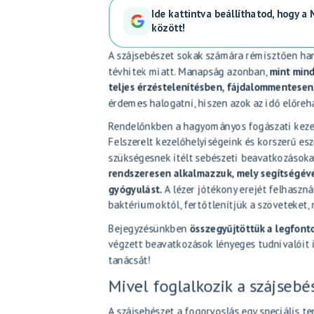
Ide kattintva beállíthatod, hogy a
között!
A szájsebészet sokak számára rémisztően hang
tévhitek miatt. Manapság azonban,
mint mind
teljes érzéstelenítésben, fájdalommentesen
érdemes halogatni, hiszen azok az idő előre
Rendelőnkben a hagyományos fogászati kezelé
Felszerelt kezelőhelyiségeink és korszerű es
szükségesnek ítélt sebészeti beavatkozásoka
rendszeresen alkalmazzuk, mely segítségév
gyógyulást.
A lézer jótékony erejét felhaszná
baktériumoktól, fertőtlenítjük a szöveteke
Bejegyzésünkben
összegyűjtöttük a legfont
végzett beavatkozások lényeges tudnivalóit i
tanácsát!
Mivel foglalkozik a szájsebé
A szájsebészet a fogorvoslás egy speciális ter