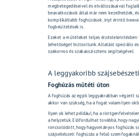
megbetegedéseivel és elváltozásaival foglal
beavatkozások által már nem kezelhetőek, és 
komplikáltabb foghúzások, ínyt érintő beavat
fogbeültetések is.
Ezeket a műtéteket teljes érzéstelenítésben
lehetőséget biztosítunk. Altatást speciális 
szakorvos és szakasszisztens segítségével.
A leggyakoribb szájsebészet
Foghúzás műtéti úton
A
foghúzás
az egyik leggyakrabban végzett sz
akkor van szükség, ha a fogat valamilyen okb
Ilyen ok lehet például, ha a röntgenfelvétele
a helyzetük. Előfordulhat továbbá, hogy nag
roncsolódott, hogy hagyományos foghúzás sor
szájsebészeti foghúzás a felső szemfogaknál 