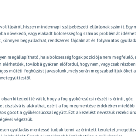
volításáról
, hiszen mindennapi szájsebészeti eljárásnak számít. Egy
ányba növekedő, vagy elakadt bölcsességfog számos problémát idézhet 
t, könnyen begyulladhat, rendszeres fájdalmat és folyamatos gyullad
en megállapítható, ha a bölcsességfogak pozíciója nem megfelelő, é
en elérhetőek, továbbá gyakran előfordul, hogy nem, vagy csak részben
ságos műtéti foghúzást javasolunk, mely során megszabadítjuk őket a
ünetegyüttestől.
lyan kiterjedtté válik, hogy a fog gyökércsúcsi részét is érinti, góc
vel cisztává is alakulhat, ezért a fog megmentése érdekében mielőbb
dásos gócot a gyökércsúccsal együtt. Ezt a kezelést nevezzük
rezekción
ségével végezzük.
sen gyulladás mentessé tudjuk tenni az érintett területet, megelőz