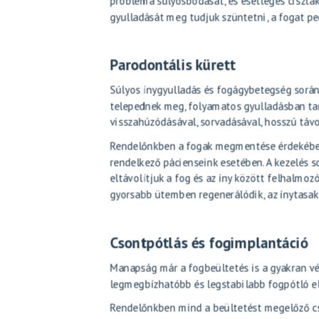
probléma súlyosbodását, és esetleges cisztá
gyulladását meg tudjuk szüntetni, a fogat p
Parodontális kürett
Súlyos ínygyulladás és fogágybetegség során
telepednek meg, folyamatos gyulladásban tar
visszahúzódásával, sorvadásával, hosszú távo
Rendelőnkben a fogak megmentése érdekéb
rendelkező pácienseink esetében. A kezelés s
eltávolítjuk a fog és az íny között felhalmoz
gyorsabb ütemben regenerálódik, az ínytasak 
Csontpótlás és fogimplantáció
Manapság már a
fogbeültetés
is a gyakran vé
legmegbízhatóbb és legstabilabb fogpótló el
Rendelőnkben mind a beültetést megelőző
c