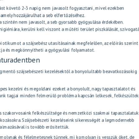
ást követő 2-3 napig nem javasolt fogyasztani, mivel ezekben
 amely hozzájárulhat a seb elfertőzéséhez.
a szintén nem javasolt, a seb gyorsabb gyógyulása érdekében.
igiéniára, kerülni kell viszont a műtéti terület piszkálását, szívogat
biotikumot a szájsebész utasításainak megfelelően, az előírás szerint
atja és megkönnyítheti a gyógyulási folyamatot.
aturadentben
megmentő szájsebészeti kezelésektől a bonyolultabb beavatkozásokig
pes kezelni és megoldani ezeket a bonyolult, nagy tapasztalatot és
unk tagjai minden felmerülő probléma kapcsán lelkesek, felkészültek
 szakorvosaink felkészültsége és nemzetközi szakmai tapasztalatuk
kozásokra. Szájsebészeti kezeléseink sikerességét a legmodernebb
almazásával is tovább erősítettük.
molynak és félelmetesnek tűnnek, mi komolyan is vesszük őket, de