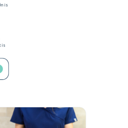
n is
i
 is