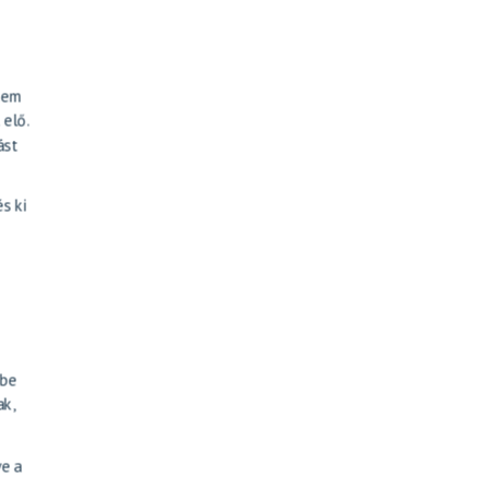
 nem
elő.
ást
s ki
 be
ak
,
ve a