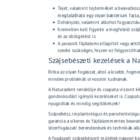
Tejet, valamint tejterméket a beavatkoz
megtalálható egy olyan baktérium fajta,
Dohányzás, valamint alkohol fogyasztás
Kiemelten kell figyelni a megfelelő szájh
és az öblögetést is.
A javasolt fájdalomcsillapítót vagy anti
szedni szükséges, hiszen ez felgyorsíth
Szájsebészeti kezelések a N
Ritka az olyan fogászat, ahol a kisebb, fog
minden problémát orvosolni tudnának.
A Naturadent rendelője és csapata viszont ké
gondoskodást igénylő kezeléseket is. Csapat
nyugodtak és mindig segítőkészek!
Szájsebész, implantológus és parodontológus
garancia a sikeres és fájdalommentes beavat
lézerfogászati berendezések és technikák alk
A fogászati szájsebészeti műtétek nagyon ko