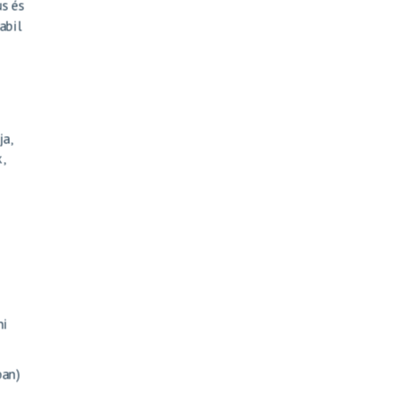
us és
abil
ja,
,
ni
ban)