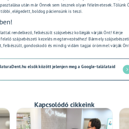
asztalása után már Önnek sem lesznek olyan félelmetesek. Tőlünk Ö
öbbi, elégedett, boldog páciensünk is teszi.
kben!
ttal rendelkező, felkészült szájsebész kollégák várják Önt! Kérje
felelő szájsebészeti kezelés megtervezéséhez! Bármely szájsebészet
lt, felkészült, gondoskodó és mindig vidám tagjai örömmel várják Önt
 NaturaDent.hu elsők között jelenjen meg a Google-találataid
Kapcsolódó cikkeink