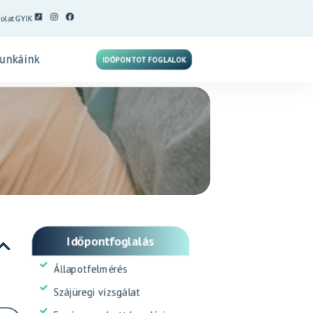
olat
GYIK
unkáink
IDŐPONTOT FOGLALOK
Időpontfoglalás
Állapotfelmérés
Szájüregi vizsgálat