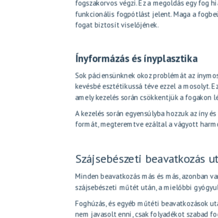
fogszakorvos végzi. Ez a megoldás egy fog hiá
funkcionális fogpótlást jelent. Maga a fogbe
fogat biztosít viselőjének.
Ínyformázás és ínyplasztika
Sok páciensünknek okoz problémát az ínymosoly
kevésbé esztétikussá téve ezzel a mosolyt. E
amely kezelés során csökkentjük a fogakon lé
A kezelés során egyensúlyba hozzuk az íny és 
formát, megteremtve ezáltal a vágyott harm
Szájsebészeti beavatkozás u
Minden beavatkozás más és más, azonban van
szájsebészeti műtét után, a mielőbbi gyógyu
Foghúzás, és egyéb
műtéti beavatkozások ut
nem javasolt enni, csak folyadékot szabad fo