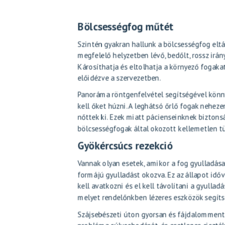
Bölcsességfog műtét
Szintén gyakran hallunk a
bölcsességfog eltá
megfelelő helyzetben lévő, bedőlt, rossz ir
Károsíthatja és eltolhatja a környező fogaka
előidézve a szervezetben.
Panoráma röntgenfelvétel segítségével könny
kell őket húzni. A leghátsó őrlő fogak nehez
nőttek ki. Ezek miatt pácienseinknek bizton
bölcsességfogak által okozott kellemetlen t
Gyökércsúcs rezekció
Vannak olyan esetek, amikor a fog gyulladása o
formájú gyulladást okozva. Ez az állapot idő
kell avatkozni és el kell távolítani a gyulla
melyet rendelőnkben lézeres eszközök segít
Szájsebészeti úton gyorsan és fájdalommente