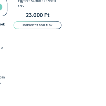
Egyénre szabott kezelési
terv
23.000 Ft
őek
IDŐPONTOT FOGLALOK
 a
bban
k