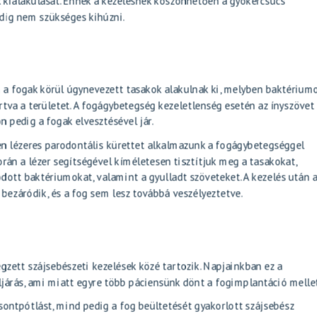
k kialakulását. Ennek a kezelésnek köszönhetően a gyökércsúcs
edig nem szükséges kihúzni.
 a fogak körül úgynevezett tasakok alakulnak ki, melyben baktérium
tva a területet. A fogágybetegség kezeletlenség esetén az ínyszövet
n pedig a fogak elvesztésével jár.
en
lézeres parodontális kürettet
alkalmazunk a fogágybetegséggel
orán a lézer segítségével kíméletesen tisztítjuk meg a tasakokat,
ódott baktériumokat, valamint a gyulladt szöveteket. A kezelés után a
bezáródik, és a fog sem lesz továbbá veszélyeztetve.
gzett szájsebészeti kezelések közé tartozik. Napjainkban ez a
járás, ami miatt egyre több páciensünk dönt a fogimplantáció mellet
sontpótlást
, mind pedig a fog beültetését gyakorlott szájsebész