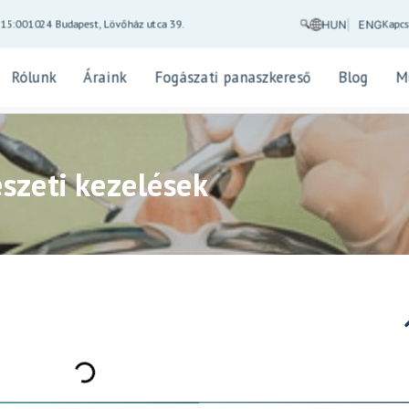
Kapcs
-15:00
1024 Budapest, Lövőház utca 39.
HUN
ENG
Rólunk
Áraink
Fogászati panaszkereső
Blog
M
szeti kezelések