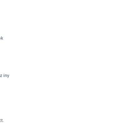
ok
z íny
t.