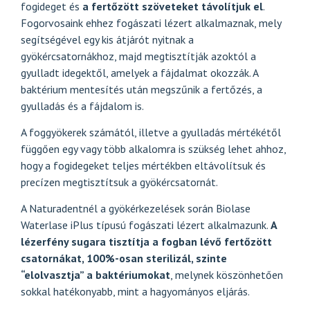
fogideget és
a fertőzött szöveteket távolítjuk el
.
Fogorvosaink ehhez
fogászati lézert alkalmaznak
, mely
segítségével egy kis átjárót nyitnak a
gyökércsatornákhoz, majd megtisztítják azoktól a
gyulladt idegektől, amelyek a fájdalmat okozzák. A
baktérium mentesítés után megszűnik a fertőzés, a
gyulladás és a fájdalom is.
A foggyökerek számától, illetve a gyulladás mértékétől
függően egy vagy több alkalomra is szükség lehet ahhoz,
hogy a fogidegeket teljes mértékben eltávolítsuk és
precízen megtisztítsuk a gyökércsatornát.
A Naturadentnél a gyökérkezelések során
Biolase
Waterlase iPlus
típusú fogászati lézert alkalmazunk.
A
lézerfény sugara tisztítja a fogban lévő fertőzött
csatornákat, 100%-osan sterilizál, szinte
“elolvasztja” a baktériumokat
, melynek köszönhetően
sokkal hatékonyabb, mint a hagyományos eljárás.