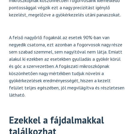
mikroszkópnak köszönhetően fogorvosaink kiemelkedő
pontossággal végzik ezt a nagy precizitást igénylő
kezelést, megelőzve a gyökérkezelés utáni panaszokat.
A felső nagyőrlő fogaknál az esetek 90%-ban van
negyedik csatorna, ezt azonban a fogorvosok nagy része
sem szabad szemmel, sem nagyítóval nem látja. Emiatt
alakul ki ezekben az esetekben gyulladás a gyökér körül
és góc a szervezetben. A fogászati mikroszkópnak
köszönhetően nagy mértékben tudjuk növelni a
gyökérkezelések eredményességét, hiszen a kezelt
felület teljes egészében, jól megvilágítva és részletesen
látható.
Ezekkel a fájdalmakkal
találkozhat