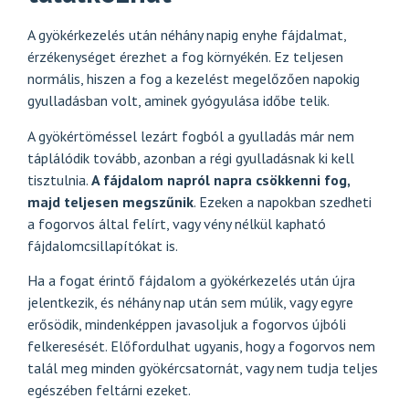
A gyökérkezelés után néhány napig enyhe fájdalmat,
érzékenységet érezhet a fog környékén. Ez teljesen
normális, hiszen a fog a kezelést megelőzően napokig
gyulladásban volt, aminek gyógyulása időbe telik.
A gyökértöméssel lezárt fogból a gyulladás már nem
táplálódik tovább, azonban a régi gyulladásnak ki kell
tisztulnia.
A fájdalom napról napra csökkenni fog,
majd teljesen megszűnik
. Ezeken a napokban szedheti
a fogorvos által felírt, vagy vény nélkül kapható
fájdalomcsillapítókat is.
Ha a fogat érintő fájdalom a gyökérkezelés után újra
jelentkezik, és néhány nap után sem múlik, vagy egyre
erősödik, mindenképpen javasoljuk a fogorvos újbóli
felkeresését. Előfordulhat ugyanis, hogy a fogorvos nem
talál meg minden gyökércsatornát, vagy nem tudja teljes
egészében feltárni ezeket.