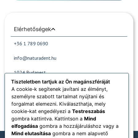
Elérhetőségek
+36 1 789 0690
info@naturadent.hu
1024 Budapest,
Lövőház utca 39.
Tiszteletben tartjuk az Ön magánszféráját
A cookie-k segítenek javítani az élményt,
személyre szabott tartalmat nyújtani és
Nyitvatartás
forgalmat elemezni. Kiválaszthatja, mely
cookie-kat engedélyezi a
Testreszabás
Népszerű oldalak
gombra kattintva. Kattintson a
Mind
elfogadása
gombra a hozzájáruláshoz vagy a
Információk
Mind elutasítása
gombra a nem alapvető