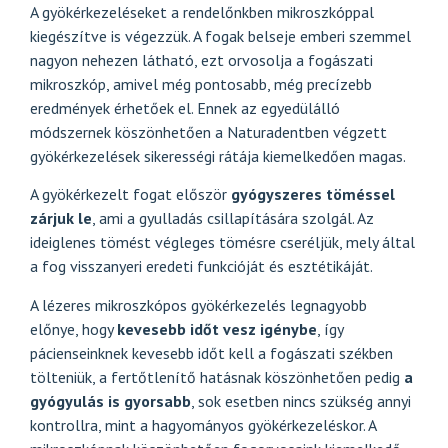
A gyökérkezeléseket a rendelőnkben
mikroszkóppal
kiegészítve is végezzük
. A fogak belseje emberi szemmel
nagyon nehezen látható, ezt orvosolja a fogászati
mikroszkóp, amivel még pontosabb, még precízebb
eredmények érhetőek el. Ennek az egyedülálló
módszernek köszönhetően a Naturadentben végzett
gyökérkezelések sikerességi rátája kiemelkedően magas.
A gyökérkezelt fogat először
gyógyszeres töméssel
zárjuk le
, ami a gyulladás csillapítására szolgál. Az
ideiglenes tömést végleges tömésre cseréljük, mely által
a fog visszanyeri eredeti funkcióját és esztétikáját.
A lézeres mikroszkópos gyökérkezelés legnagyobb
előnye, hogy
kevesebb időt vesz igénybe
, így
pácienseinknek kevesebb időt kell a fogászati székben
tölteniük, a fertőtlenítő hatásnak köszönhetően pedig
a
gyógyulás is gyorsabb
, sok esetben nincs szükség annyi
kontrollra, mint a hagyományos gyökérkezeléskor. A