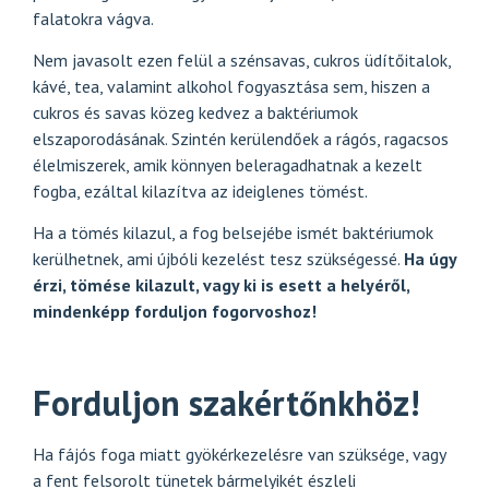
falatokra vágva.
Nem javasolt ezen felül a szénsavas, cukros üdítőitalok,
kávé, tea, valamint alkohol fogyasztása sem, hiszen a
cukros és savas közeg kedvez a baktériumok
elszaporodásának. Szintén kerülendőek a rágós, ragacsos
élelmiszerek, amik könnyen beleragadhatnak a kezelt
fogba, ezáltal kilazítva az ideiglenes tömést.
Ha a tömés kilazul, a fog belsejébe ismét baktériumok
kerülhetnek, ami újbóli kezelést tesz szükségessé.
Ha úgy
érzi, tömése kilazult, vagy ki is esett a helyéről,
mindenképp forduljon fogorvoshoz!
Forduljon szakértőnkhöz!
Ha fájós foga miatt gyökérkezelésre van szüksége, vagy
a fent felsorolt tünetek bármelyikét észleli