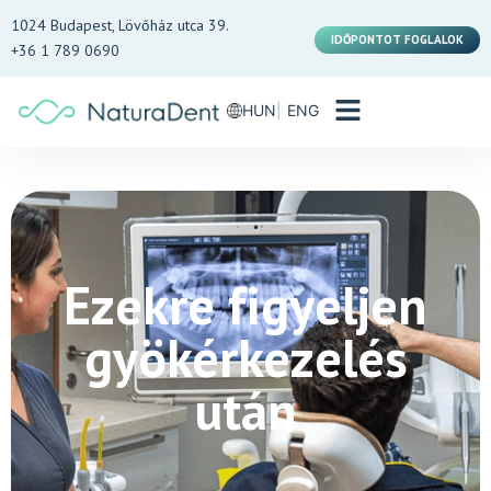
1024 Budapest, Lövőház utca 39.
IDŐPONTOT FOGLALOK
+36 1 789 0690
HUN
ENG
Ezekre figyeljen
gyökérkezelés
után