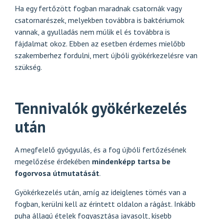
Ha egy fertőzött fogban maradnak csatornák vagy
csatornarészek, melyekben továbbra is baktériumok
vannak, a gyulladás nem múlik el és továbbra is
fájdalmat okoz. Ebben az esetben érdemes mielőbb
szakemberhez fordulni, mert újbóli gyökérkezelésre van
szükség.
Tennivalók gyökérkezelés
után
A megfelelő gyógyulás, és a fog újbóli fertőzésének
megelőzése érdekében
mindenképp tartsa be
fogorvosa útmutatását
.
Gyökérkezelés után, amíg az ideiglenes tömés van a
fogban, kerülni kell az érintett oldalon a rágást. Inkább
puha állagú ételek fogyasztása javasolt, kisebb