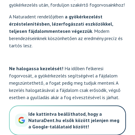
gyökérkezelés után, forduljon szakértő
fogorvosainkhoz
!
A Naturadent rendelőjében
a gyökérkezelést
érzéstelenítésben, lézerfogászati eszközökkel,
teljesen fájdalommentesen végezzük
. Modern
berendezéseinknek köszönhetően az eredmény precíz és
tartós lesz.
Ne halogassa kezelését!
Ha időben felkeresi
fogorvosát, a gyökérkezelés segítségével a fájdalom
megszüntethető, a fogat pedig meg tudjuk menteni. A
kezelés halogatásával a fájdalom csak erősödik, végső
esetben a gyulladás akár a
fog elvesztésével
is járhat.
Ide kattintva beállíthatod, hogy a
NaturaDent.hu elsők között jelenjen meg
a Google-találataid között!