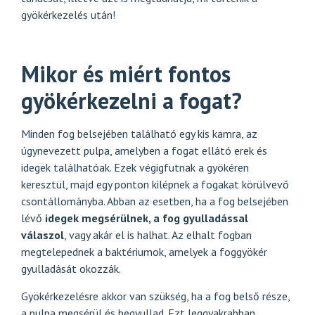
gyökérkezelés után!
Mikor és miért fontos
gyökérkezelni a fogat?
Minden fog belsejében található egy kis kamra, az
úgynevezett pulpa, amelyben a fogat ellátó erek és
idegek találhatóak. Ezek végigfutnak a gyökéren
keresztül, majd egy ponton kilépnek a fogakat körülvevő
csontállományba. Abban az esetben, ha a fog belsejében
lévő
idegek megsérülnek, a fog gyulladással
válaszol
, vagy akár el is halhat. Az elhalt fogban
megtelepednek a baktériumok, amelyek a foggyökér
gyulladását okozzák.
Gyökérkezelésre akkor van szükség, ha a fog belső része,
a pulpa megsérül és begyullad. Ezt leggyakrabban