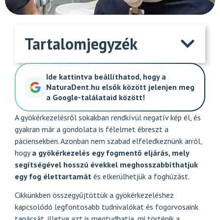
Tartalomjegyzék
Ide kattintva beállíthatod, hogy a
NaturaDent.hu elsők között jelenjen meg
a Google-találataid között!
A gyökérkezelésről sokakban rendkívül negatív kép él, és
gyakran már a gondolata is félelmet ébreszt a
páciensekben. Azonban nem szabad elfeledkeznünk arról,
hogy
a gyökérkezelés egy fogmentő eljárás, mely
segítségével hosszú évekkel meghosszabbíthatjuk
egy fog élettartamát
és elkerülhetjük a foghúzást.
Cikkünkben összegyűjtöttük a gyökérkezeléshez
kapcsolódó legfontosabb tudnivalókat és fogorvosaink
tanácsát, illetve azt is megtudhatja, mi történik a