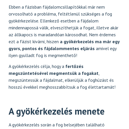
Ebben a fázisban fájdalomcsillapítókkal már nem
orvosolható a probléma, feltétlenül szükséges a fog
gyökérkezelése. Ellenkező esetben a fájdalom
mindennapossá válik, elveszíthetjük a fogat, illetve akár
az állkapocs is maradandóan károsodhat. Nem érdemes
ezt a fázist kivárni, hiszen
a gyökérkezelés ma már egy
gyors, pontos és fájdalommentes eljárás
amivel egy
ilyen gyulladt fog is megmenthető!
A gyökérkezelés célja, hogy a
fertőzés
megszüntetésével megmentsük a fogakat
,
megszüntessük a fájdalmat, elkerüljük a foghúzást és
hosszú évekkel meghosszabbítsuk a fog élettartamát!
A gyökérkezelés menete
A gyökérkezelés során a fog belsejében található