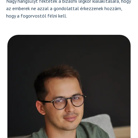
Nagy hangsúlyt fektetek a bizalmi légkör kialakítására, hogy
az emberek ne azzal a gondolattal érkezzenek hozzám,
hogy a fogorvostól félni kell.