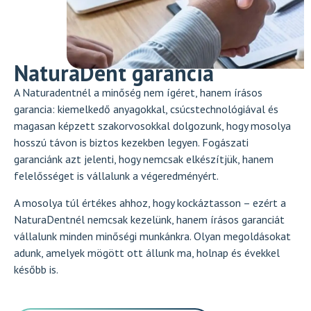
NaturaDent garancia
A Naturadentnél a minőség nem ígéret, hanem írásos
garancia: kiemelkedő anyagokkal, csúcstechnológiával és
magasan képzett szakorvosokkal dolgozunk, hogy mosolya
hosszú távon is biztos kezekben legyen. Fogászati
garanciánk azt jelenti, hogy nemcsak elkészítjük, hanem
felelősséget is vállalunk a végeredményért.
A mosolya túl értékes ahhoz, hogy kockáztasson – ezért a
NaturaDentnél nemcsak kezelünk, hanem írásos garanciát
vállalunk minden minőségi munkánkra. Olyan megoldásokat
adunk, amelyek mögött ott állunk ma, holnap és évekkel
később is.