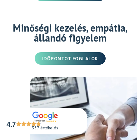
Minőségi kezelés, empátia,
állandó figyelem
IDŐPONTOT FOGLALOK
4.7
337 értékelés