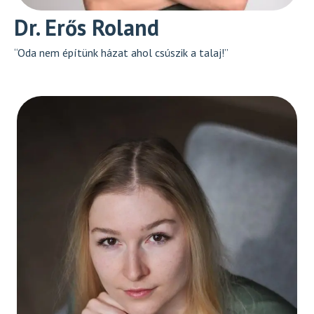
Dr. Erős Roland
“Oda nem építünk házat ahol csúszik a talaj!”