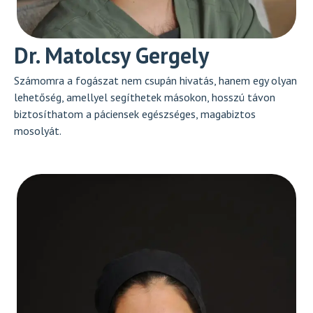
Dr. Matolcsy Gergely
Számomra a fogászat nem csupán hivatás, hanem egy olyan
lehetőség, amellyel segíthetek másokon, hosszú távon
biztosíthatom a páciensek egészséges, magabiztos
mosolyát.