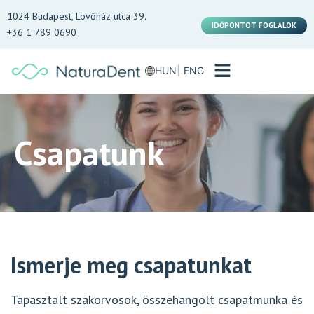
1024 Budapest, Lövőház utca 39.
IDŐPONTOT FOGLALOK
+36 1 789 0690
HUN
ENG
Csapatunk
Ismerje meg csapatunkat
Tapasztalt szakorvosok, összehangolt csapatmunka és