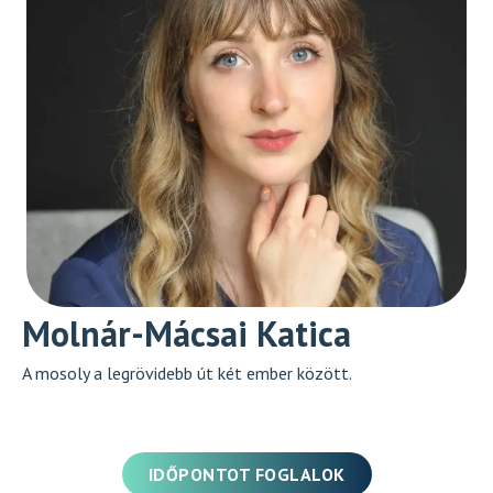
Molnár-Mácsai Katica
A mosoly a legrövidebb út két ember között.
IDŐPONTOT FOGLALOK