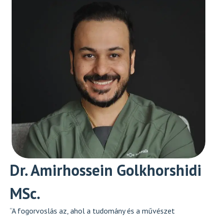
Dr. Amirhossein Golkhorshidi
MSc.
“A fogorvoslás az, ahol a tudomány és a művészet