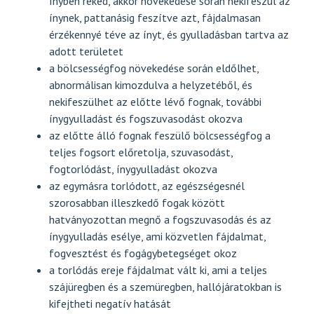
ínyben reked, akkor növekedése során nekifeszül az
ínynek, pattanásig feszítve azt, fájdalmasan
érzékennyé téve az ínyt, és gyulladásban tartva az
adott területet
a bölcsességfog növekedése során eldőlhet,
abnormálisan kimozdulva a helyzetéből, és
nekifeszülhet az előtte lévő fognak, további
ínygyulladást és fogszuvasodást okozva
az előtte álló fognak feszülő bölcsességfog a
teljes fogsort előretolja, szuvasodást,
fogtorlódást, ínygyulladást okozva
az egymásra torlódott, az egészségesnél
szorosabban illeszkedő fogak között
hatványozottan megnő a fogszuvasodás és az
ínygyulladás esélye, ami közvetlen fájdalmat,
fogvesztést és fogágybetegséget okoz
a torlódás ereje fájdalmat vált ki, ami a teljes
szájüregben és a szemüregben, hallójáratokban is
kifejtheti negatív hatását