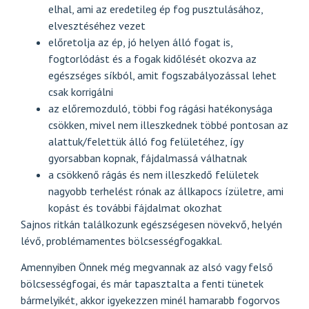
elhal, ami az eredetileg ép fog pusztulásához,
elvesztéséhez vezet
előretolja az ép, jó helyen álló fogat is,
fogtorlódást és a fogak kidőlését okozva az
egészséges síkból, amit fogszabályozással lehet
csak korrigálni
az előremozduló, többi fog rágási hatékonysága
csökken, mivel nem illeszkednek többé pontosan az
alattuk/felettük álló fog felületéhez, így
gyorsabban kopnak, fájdalmassá válhatnak
a csökkenő rágás és nem illeszkedő felületek
nagyobb terhelést rónak az állkapocs ízületre, ami
kopást és további fájdalmat okozhat
Sajnos ritkán találkozunk egészségesen növekvő, helyén
lévő, problémamentes bölcsességfogakkal.
Amennyiben Önnek még megvannak az alsó vagy felső
bölcsességfogai, és már tapasztalta a fenti tünetek
bármelyikét, akkor igyekezzen minél hamarabb fogorvos