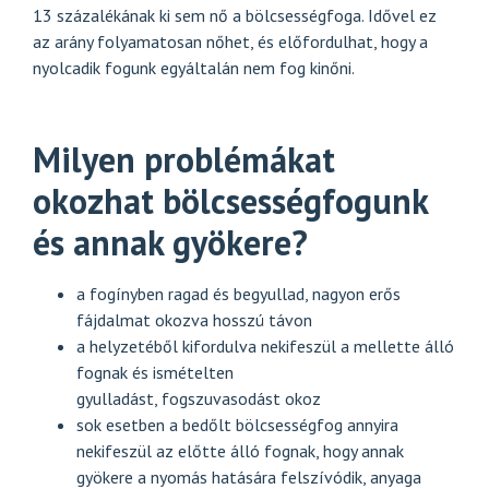
13 százalékának ki sem nő a bölcsességfoga. Idővel ez
az arány folyamatosan nőhet, és előfordulhat, hogy a
nyolcadik fogunk egyáltalán nem fog kinőni.
Milyen problémákat
okozhat bölcsességfogunk
és annak gyökere?
a fogínyben ragad és begyullad, nagyon erős
fájdalmat okozva hosszú távon
a helyzetéből kifordulva nekifeszül a mellette álló
fognak és ismételten
gyulladást,
fogszuvasodást
okoz
sok esetben a bedőlt bölcsességfog annyira
nekifeszül az előtte álló fognak, hogy annak
gyökere a nyomás hatására felszívódik, anyaga