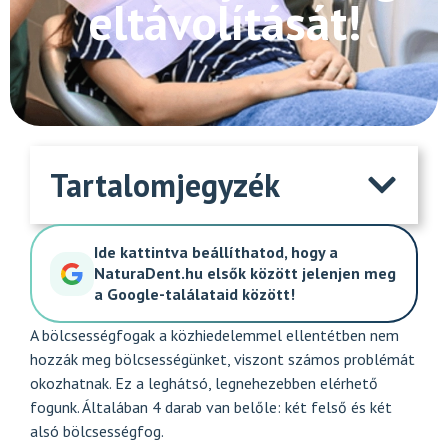
eltávolítását!
Tartalomjegyzék
Ide kattintva beállíthatod, hogy a
NaturaDent.hu elsők között jelenjen meg
a Google-találataid között!
A bölcsességfogak a közhiedelemmel ellentétben nem
hozzák meg bölcsességünket, viszont számos problémát
okozhatnak. Ez a leghátsó, legnehezebben elérhető
fogunk. Általában 4 darab van belőle: két felső és két
alsó bölcsességfog.