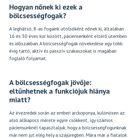
Hogyan nőnek ki ezek a
bölcsességfogak?
A leghátsó, 8-as fogaink utolsóként nőnek ki, általában
16 és 30 éves kor között, páciensenként eltérő ütemben
és időszakban. A bölcsességfogak növekedése egy több
évig tartó, aktív és passzív szakaszokat is magában
foglaló folyamat.
A bölcsességfogak jövője:
eltűnhetnek a funkciójuk hiánya
miatt?
Az évezredek során az emberi arckoponya, különösen az
alsó állkapocs mérete egyre csökkent, így számos
páciensünknél tapasztaljuk, hogy a bölcsességfogunknak
már nem jut elég hely a szájüregben. Mára már a fiatalok