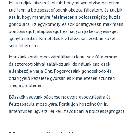
Mi is tudjuk, hiszen átéltük, hogy milyen elviselhetetlen
tud lenni a bölcsességfogunk okozta fájdalom, és tudjuk
azt is, hogy mennyire félelmetes a bölcsességfog húzás
gondolata. Ez egy komoly, és sok odafigyelést, maximális
pontosságot, alaposságot és nagyon jó kézügyességet
igénylő műtét. Kíméletes kivitelezése azonban közel
sem lehetetlen.
Munkánk során megszámlálhatatlanul sok félelemmel
és sztereotípiával találkozunk, de nálunk épp ezek
ellenkezője várja Önt.
Fogorvosaink gondoskodó és
odafigyelő kezelése
gyorsan és kíméletesen szünteti
meg a problémát.
Büszkék vagyunk pácienseink gyors gyógyulására és
felszabadult mosolyára. Forduljon hozzánk Ön is,
amennyiben úgy érzi, el kell távolítani a bölcsességfogát!