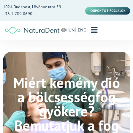
1024 Budapest, Lövőház utca 39.
IDŐPONTOT FOGLALOK
+36 1 789 0690
HUN
ENG
Miért kemény dió
a bölcsességfog
gyökere?
Bemutatjuk a fog