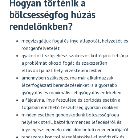
Hogyan történik a
bölcsességfog húzás
rendelőnkben?
megvizsgáljuk fogai és ínye állapotát, helyzetét és
röntgenfelvételét
gyakorlott szájsebész szakorvos kollégánk feltárja
a problémát okozó fogát és szakszerűen
eltávolítja azt helyi érzéstelenítésben
amennyiben szükséges, ma már alkalmazzuk
lézerfogászati berendezéseinket is a
gyorsabb
gyógyulás és maximális sebgyógyulás érdekében
a fájdalma, ínye feszülése és torlódás esetén a
fogaiban érezhető feszültség gyorsan csökken
minden esetben gondoskodunk bölcsességfoga
helyének steril, baktériummentes lefedéséről és
ínye egészségének rövid időn belüli regenerációjáról
rendszeres kontrollvizsgálatokkal ellenőrizzük és