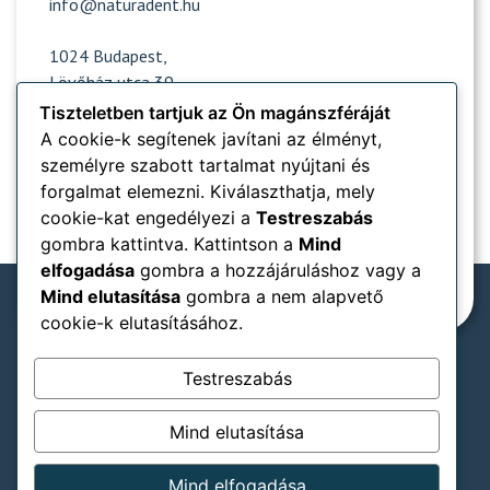
info@naturadent.hu
1024 Budapest,
Lövőház utca 39.
Tiszteletben tartjuk az Ön magánszféráját
A cookie-k segítenek javítani az élményt,
személyre szabott tartalmat nyújtani és
Nyitvatartás
forgalmat elemezni. Kiválaszthatja, mely
cookie-kat engedélyezi a
Testreszabás
Népszerű oldalak
gombra kattintva. Kattintson a
Mind
elfogadása
gombra a hozzájáruláshoz vagy a
Információk
Mind elutasítása
gombra a nem alapvető
cookie-k elutasításához.
Testreszabás
Rendelőnkben elfogadjuk:
SZÉP-kártya típusok
Mind elutasítása
ÁSZF
Adatkezelési tájékoztató
Jogi nyilatkozat
Mind elfogadása