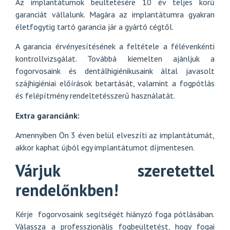
Az implantátumok beültetésére 10 év teljes körű
garanciát
vállalunk. Magára az implantátumra gyakran
életfogytig tartó garancia jár a gyártó cégtől.
A garancia érvényesítésének a feltétele a félévenkénti
kontrollvizsgálat. Továbbá kiemelten ajánljuk a
fogorvosaink és
dentálhigiénikusaink által javasolt
szájhigiéniai előírások
betartását, valamint a fogpótlás
és felépítmény rendeltetésszerű használatát.
Extra garanciánk:
Amennyiben Ön 3 éven belül elveszíti az implantátumát,
akkor kaphat újból egy implantátumot díjmentesen.
Várjuk szeretettel
rendelőnkben!
Kérje
fogorvosaink
segítségét hiányzó foga pótlásában.
Válassza a professzionális fogbeültetést, hogy fogai