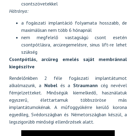
csontszövetekkel
Hátránya:
a fogászati implantáció folyamata hosszabb, de
maximálisan nem több 6 hónapnál
nem megfelelő vastagságú csont esetén
csontpótlásra, arcüregemelésre, sinus lift-re lehet
szükség
Csontpótlás, arcüreg emelés saját membránnal
kiegészítve
Rendelőnkben 2 féle fogászati implantátumot
alkalmazunk, a
Nobel
és a
Straumann
cég nevével
fémjelzetteket. Minőségük kiemelkedő, használatuk
egyszerű, élettartamuk többszöröse más
implantátumokénak. A műfoggyökérre kerülő korona
egyedileg, Svédországban és Németországban készül, a
legszigorúbb minőségi ellenőrzések alatt.