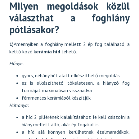
Milyen megoldások közül
választhat a foghiány
pótlásakor?
1)
Amennyiben a foghiány mellett 2 ép fog található, a
kettő közé
kerámia híd
tehető.
Előnye:
gyors, néhány hét alatt elkészíthető megoldás
ez is elkészíthető tökéletesen, a hiányzó fog
formáját maximálisan visszaadva
fémmentes kerámiából készítjük
Hátránya:
a híd 2 pillérének kialakításához le kell csiszolni a
hiány mellett álló, akár ép fogakat is
a híd alá könnyen kerülhetnek ételmaradékok,