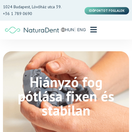
1024 Budapest, Lövőház utca 39.
IDŐPONTOT FOGLALOK
+36 1 789 0690
HUN
ENG
Hiányzó fog
pótlása fixen és
stabilan