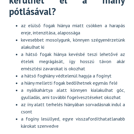
kerülhet el a hiány
pótlásával?
az elülső fogak hiánya miatt csökken a harapás
ereje, intenzitása, alapossága
kevesebbet mosolygunk, könnyen szégyenérzetünk
alakulhat ki
a hátsó fogak hiánya kevésbé teszi lehetővé az
ételek megrágását, így hosszú távon akár
emésztési zavarokat is okozhat
a hátsó foghiány védtelenül hagyja a fogínyt
a hiány melletti fogak bedőlhetnek egymás felé
a nyálkahártya alatt könnyen kialakulhat góc,
gyulladás, ami további fogelvesztéseket okozhat
az íny alatt terhelés hiányában sorvadásnak indul a
csont
a fogíny lesüllyed, egyre visszafordíthatatlanabb
károkat szenvedve