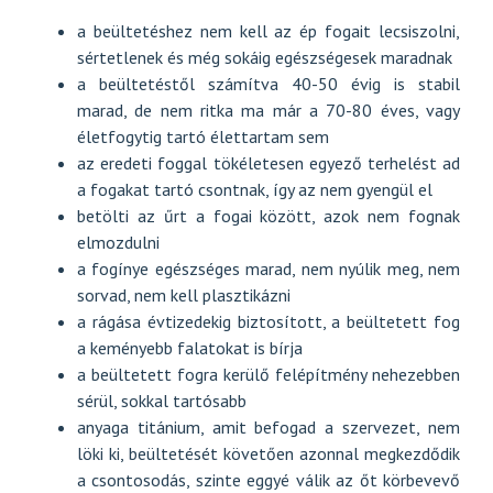
a beültetéshez nem kell az ép fogait lecsiszolni,
sértetlenek és még sokáig egészségesek maradnak
a beültetéstől számítva 40-50 évig is stabil
marad, de nem ritka ma már a 70-80 éves, vagy
életfogytig tartó élettartam sem
az eredeti foggal tökéletesen egyező terhelést ad
a fogakat tartó csontnak, így az nem gyengül el
betölti az űrt a fogai között, azok nem fognak
elmozdulni
a fogínye egészséges marad, nem nyúlik meg, nem
sorvad, nem kell plasztikázni
a rágása évtizedekig biztosított, a beültetett fog
a keményebb falatokat is bírja
a beültetett fogra kerülő felépítmény nehezebben
sérül, sokkal tartósabb
anyaga titánium, amit befogad a szervezet, nem
löki ki, beültetését követően azonnal megkezdődik
a csontosodás, szinte eggyé válik az őt körbevevő