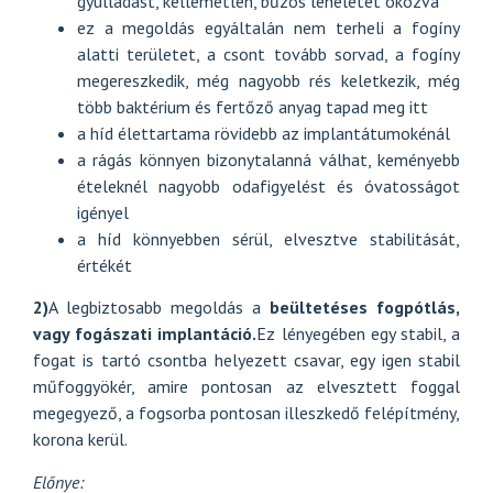
gyulladást, kellemetlen, bűzös leheletet okozva
ez a megoldás egyáltalán nem terheli a fogíny
alatti területet, a csont tovább sorvad, a fogíny
megereszkedik, még nagyobb rés keletkezik, még
több baktérium és fertőző anyag tapad meg itt
a híd élettartama rövidebb az implantátumokénál
a rágás könnyen bizonytalanná válhat, keményebb
ételeknél nagyobb odafigyelést és óvatosságot
igényel
a híd könnyebben sérül, elvesztve stabilitását,
értékét
2)
A legbiztosabb megoldás a
beültetéses fogpótlás,
vagy fogászati implantáció.
Ez lényegében egy stabil, a
fogat is tartó csontba helyezett csavar, egy igen stabil
műfoggyökér, amire pontosan az elvesztett foggal
megegyező, a fogsorba pontosan illeszkedő felépítmény,
korona kerül.
Előnye: