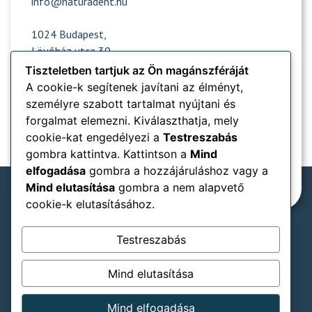
info@naturadent.hu
1024 Budapest,
Lövőház utca 39.
Tiszteletben tartjuk az Ön magánszféráját
A cookie-k segítenek javítani az élményt,
személyre szabott tartalmat nyújtani és
Nyitvatartás
forgalmat elemezni. Kiválaszthatja, mely
cookie-kat engedélyezi a
Testreszabás
Népszerű oldalak
gombra kattintva. Kattintson a
Mind
elfogadása
gombra a hozzájáruláshoz vagy a
Információk
Mind elutasítása
gombra a nem alapvető
cookie-k elutasításához.
Testreszabás
Rendelőnkben elfogadjuk:
SZÉP-kártya típusok
Mind elutasítása
ÁSZF
Adatkezelési tájékoztató
Jogi nyilatkozat
Mind elfogadása