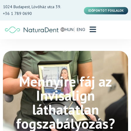
1024 Budapest, Lövőház utca 39.
IDŐPONTOT FOGLALOK
+36 1 789 0690
HUN
ENG
Mennyire fáj az
Invisalign
láthatatlan
fogszabályozás?