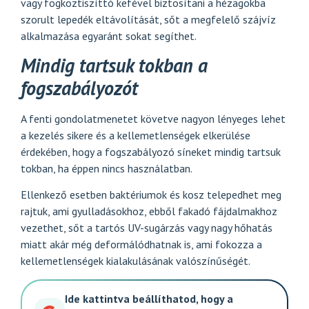
vagy fogköztiszíttó kefével biztosítani a hézagokba
szorult lepedék eltávolítását, sőt a megfelelő szájvíz
alkalmazása egyaránt sokat segíthet.
Mindig tartsuk tokban a
fogszabályozót
A fenti gondolatmenetet követve nagyon lényeges lehet
a kezelés sikere és a kellemetlenségek elkerülése
érdekében, hogy a fogszabályozó síneket mindig tartsuk
tokban, ha éppen nincs használatban.
Ellenkező esetben baktériumok és kosz telepedhet meg
rajtuk, ami gyulladásokhoz, ebből fakadó fájdalmakhoz
vezethet, sőt a tartós UV-sugárzás vagy nagy hőhatás
miatt akár még deformálódhatnak is, ami fokozza a
kellemetlenségek kialakulásának valószínűségét.
Ide kattintva beállíthatod, hogy a