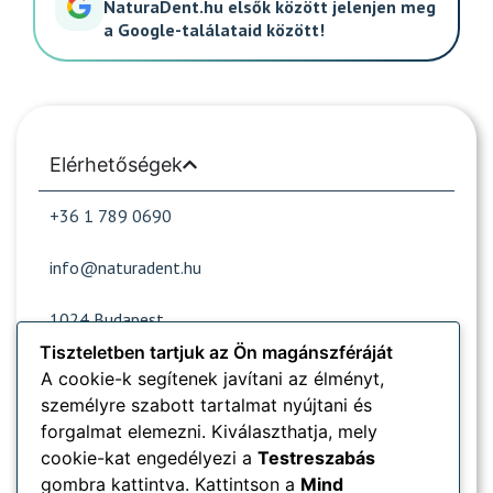
NaturaDent.hu elsők között jelenjen meg
a Google-találataid között!
Elérhetőségek
+36 1 789 0690
info@naturadent.hu
1024 Budapest,
Lövőház utca 39.
Tiszteletben tartjuk az Ön magánszféráját
A cookie-k segítenek javítani az élményt,
személyre szabott tartalmat nyújtani és
Nyitvatartás
forgalmat elemezni. Kiválaszthatja, mely
cookie-kat engedélyezi a
Testreszabás
Népszerű oldalak
gombra kattintva. Kattintson a
Mind