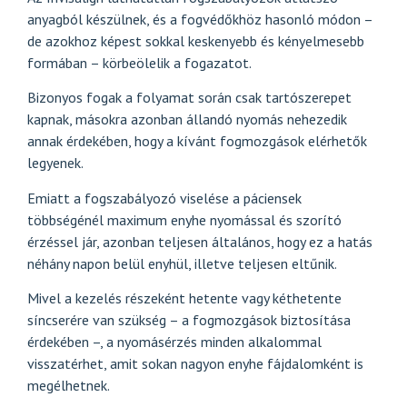
anyagból készülnek, és a fogvédőkhöz hasonló módon –
de azokhoz képest sokkal keskenyebb és kényelmesebb
formában – körbeölelik a fogazatot.
Bizonyos fogak a folyamat során csak tartószerepet
kapnak, másokra azonban állandó nyomás nehezedik
annak érdekében, hogy a kívánt fogmozgások elérhetők
legyenek.
Emiatt a fogszabályozó viselése a páciensek
többségénél maximum enyhe nyomással és szorító
érzéssel jár, azonban teljesen általános, hogy ez a hatás
néhány napon belül enyhül, illetve teljesen eltűnik.
Mivel a kezelés részeként hetente vagy kéthetente
síncserére van szükség – a fogmozgások biztosítása
érdekében –, a nyomásérzés minden alkalommal
visszatérhet, amit sokan nagyon enyhe fájdalomként is
megélhetnek.