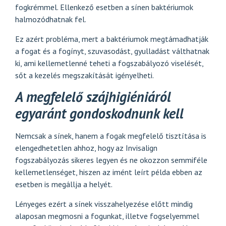
fogkrémmel. Ellenkező esetben a sínen baktériumok
halmozódhatnak fel.
Ez azért probléma, mert a baktériumok megtámadhatják
a fogat és a fogínyt, szuvasodást, gyulladást válthatnak
ki, ami kellemetlenné teheti a fogszabályozó viselését,
sőt a kezelés megszakítását igényelheti.
A megfelelő szájhigiéniáról
egyaránt gondoskodnunk kell
Nemcsak a sínek, hanem a fogak megfelelő tisztítása is
elengedhetetlen ahhoz, hogy az Invisalign
fogszabályozás sikeres legyen és ne okozzon semmiféle
kellemetlenséget, hiszen az imént leírt példa ebben az
esetben is megállja a helyét.
Lényeges ezért a sínek visszahelyezése előtt mindig
alaposan megmosni a fogunkat, illetve fogselyemmel