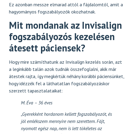
Ez azonban messze elmarad attól a fájdalomtól, amit a
hagyományos fogszabályozók okozhatnak.
Mit mondanak az Invisalign
fogszabályozós kezelésen
átesett páciensek?
Hogy mire számíthatunk az Invisalign kezelés során, azt
a leginkább talán azok tudnák összefoglalni, akik már
átestek rajta, így megkértük néhány korábbi páciensünket,
hogy idézzék fel a láthatatlan fogszabályozáskor
szerzett tapasztalataikat:
M. Éva – 36 éves
„Gyerekként hordanom kellett fogszabályozót, és
jól emlékszem mennyire nem szerettem. Fájt,
nyomott egész nap, nem is lett tökéletes az