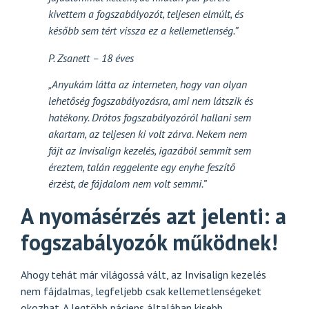
kivettem a fogszabályozót, teljesen elmúlt, és
később sem tért vissza ez a kellemetlenség.”
P. Zsanett – 18 éves
„Anyukám látta az interneten, hogy van olyan
lehetőség fogszabályozásra, ami nem látszik és
hatékony. Drótos fogszabályozóról hallani sem
akartam, az teljesen ki volt zárva. Nekem nem
fájt az Invisalign kezelés, igazából semmit sem
éreztem, talán reggelente egy enyhe feszítő
érzést, de fájdalom nem volt semmi.”
A nyomásérzés azt jelenti: a
fogszabályozók működnek!
Ahogy tehát már világossá vált, az Invisalign kezelés
nem fájdalmas, legfeljebb csak kellemetlenségeket
okozhat. A legtöbb páciens általában kisebb