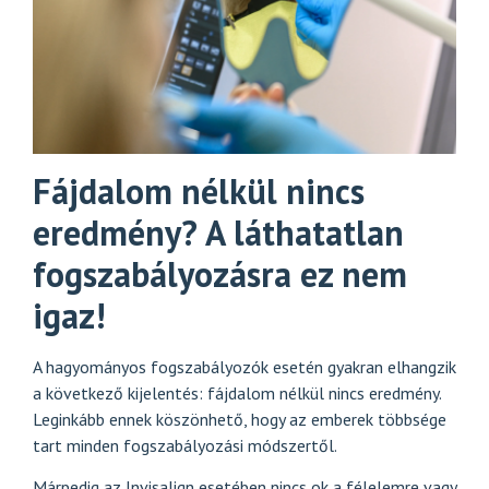
Fájdalom nélkül nincs
eredmény? A láthatatlan
fogszabályozásra ez nem
igaz!
A hagyományos fogszabályozók esetén gyakran elhangzik
a következő kijelentés: fájdalom nélkül nincs eredmény.
Leginkább ennek köszönhető, hogy az emberek többsége
tart minden fogszabályozási módszertől.
Márpedig az Invisalign esetében nincs ok a félelemre vagy