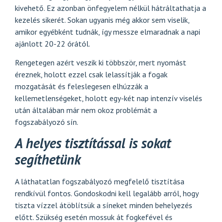
kivehető. Ez azonban önfegyelem nélkül hátráltathatja a
kezelés sikerét. Sokan ugyanis még akkor sem viselik,
amikor egyébként tudnák, így messze elmaradnak a napi
ajánlott 20-22 órától.
Rengetegen azért veszik ki többször, mert nyomást
éreznek, holott ezzel csak lelassítják a fogak
mozgatását és feleslegesen elhúzzák a
kellemetlenségeket, holott egy-két nap intenzív viselés
után általában már nem okoz problémát a
fogszabályozó sín.
A helyes tisztítással is sokat
segíthetünk
A láthatatlan fogszabályozó megfelelő tisztítása
rendkívül fontos. Gondoskodni kell legalább arról, hogy
tiszta vízzel átöblítsük a síneket minden behelyezés
előtt. Szükség esetén mossuk át fogkefével és