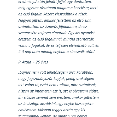
eredmény. Aztán felnőtt fejjel úgy döntöttem,
még egyszer rászánom magam a kezelésre, mert
az első fogaim között visszaálltak a rések.
Nagyon féltem, amikor feltettem az első sínt,
számítottam az ismerős fájdalomra, de ez
szerencsére teljesen elmaradt. Egy kis nyomást
éreztem az első fogaimnál, mintha szorították
volna a fogakat, de ez teljesen elviselhető volt, és
2-3 nap után mindig enyhült a síncserék után.”
R. Attila – 25 éves
„Sajnos nem volt lehetőségem arra korábban,
hogy fogszabályozót kapjak, pedig szükségem
lett volna rá, ezért nem tudtam, mire számítsak,
hiszen az interneten ezt is, azt is olvastam előtte.
Én először semmit sem éreztem, amikor feltettem
az Invisalign kezdősínt, egy enyhe bizsergésre
emlékszem. Másnap reggel aztán egy kis
fájdalommal keltem, de miután pár percre