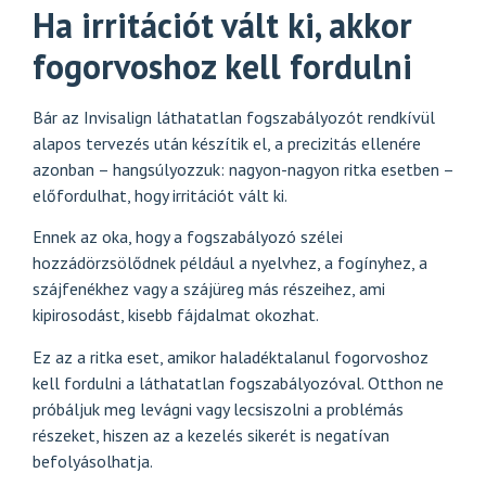
Ha irritációt vált ki, akkor
fogorvoshoz kell fordulni
Bár az Invisalign láthatatlan fogszabályozót rendkívül
alapos tervezés után készítik el, a precizitás ellenére
azonban – hangsúlyozzuk: nagyon-nagyon ritka esetben –
előfordulhat, hogy irritációt vált ki.
Ennek az oka, hogy a fogszabályozó szélei
hozzádörzsölődnek például a nyelvhez, a fogínyhez, a
szájfenékhez vagy a szájüreg más részeihez, ami
kipirosodást, kisebb fájdalmat okozhat.
Ez az a ritka eset, amikor haladéktalanul fogorvoshoz
kell fordulni a láthatatlan fogszabályozóval. Otthon ne
próbáljuk meg levágni vagy lecsiszolni a problémás
részeket, hiszen az a kezelés sikerét is negatívan
befolyásolhatja.