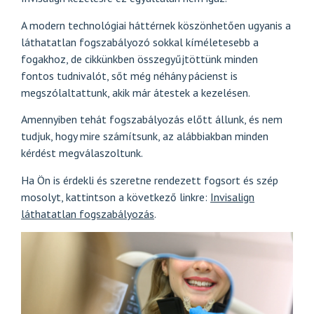
A modern technológiai háttérnek köszönhetően ugyanis a
láthatatlan fogszabályozó sokkal kíméletesebb a
fogakhoz, de cikkünkben összegyűjtöttünk minden
fontos tudnivalót, sőt még néhány pácienst is
megszólaltattunk, akik már átestek a kezelésen.
Amennyiben tehát fogszabályozás előtt állunk, és nem
tudjuk, hogy mire számítsunk, az alábbiakban minden
kérdést megválaszoltunk.
Ha Ön is érdekli és szeretne rendezett fogsort és szép
mosolyt, kattintson a következő linkre:
Invisalign
láthatatlan fogszabályozás
.