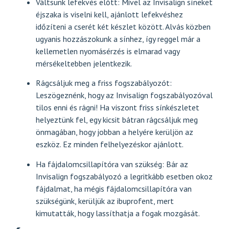
Váltsunk lefekvés előtt: Mivel az Invisalign síneket
éjszaka is viselni kell, ajánlott lefekvéshez
időzíteni a cserét két készlet között. Alvás közben
ugyanis hozzászokunk a sínhez, így reggel már a
kellemetlen nyomásérzés is elmarad vagy
mérsékeltebben jelentkezik.
Rágcsáljuk meg a friss fogszabályozót:
Leszögeznénk, hogy az Invisalign fogszabályozóval
tilos enni és rágni! Ha viszont friss sínkészletet
helyeztünk fel, egy kicsit bátran rágcsáljuk meg
önmagában, hogy jobban a helyére kerüljön az
eszköz. Ez minden felhelyezéskor ajánlott.
Ha fájdalomcsillapítóra van szükség: Bár az
Invisalign fogszabályozó a legritkább esetben okoz
fájdalmat, ha mégis fájdalomcsillapítóra van
szükségünk, kerüljük az ibuprofent, mert
kimutatták, hogy lassíthatja a fogak mozgását.