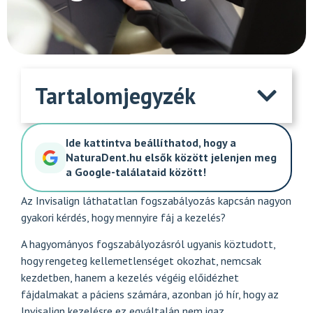
Tartalomjegyzék
Ide kattintva beállíthatod, hogy a
NaturaDent.hu elsők között jelenjen meg
a Google-találataid között!
Az Invisalign láthatatlan fogszabályozás kapcsán nagyon
gyakori kérdés, hogy mennyire fáj a kezelés?
A hagyományos fogszabályozásról ugyanis köztudott,
hogy rengeteg kellemetlenséget okozhat, nemcsak
kezdetben, hanem a kezelés végéig előidézhet
fájdalmakat a páciens számára, azonban jó hír, hogy az
Invisalign kezelésre ez egyáltalán nem igaz.