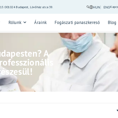
Kapcs
-15:00
1024 Budapest, Lövőház utca 39.
HUN
ENG
Rólunk
Áraink
Fogászati panaszkereső
Blog
dapesten? A
ofesszionális
részesül!