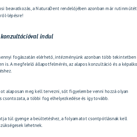
vosi beavatkozás, a NaturaDent rendelőjében azonban már rutinműté
ről-lépésre!
 konzultációval indul
ennyi fogászatán elérhető, intézményünk azonban több tekintetben 
n is. A megfelelő állapotfelmérés, az alapos konzultáció és a képalk
éshez.
mot
alaposan meg kell tervezni, sőt figyelembe venni hozzá olyan
 csontozata, a többi fog elhelyezkedése és így tovább.
tja túl gyenge a beültetéshez, a folyamatot csontpótlásnak kell
szükségesek lehetnek.