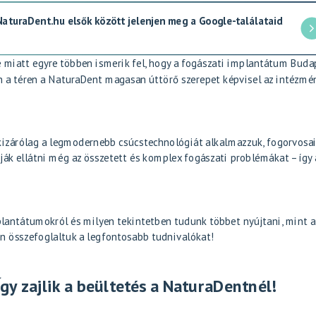
 NaturaDent.hu elsők között jelenjen meg a Google-találataid
 miatt egyre többen ismerik fel, hogy a fogászati implantátum Buda
zen a téren a NaturaDent magasan úttörő szerepet képvisel az intézmé
kizárólag a legmodernebb csúcstechnológiát alkalmazzuk, fogorvosa
ák ellátni még az összetett és komplex fogászati problémákat – így 
plantátumokról és milyen tekintetben tudunk többet nyújtani, mint a
n összefoglaltuk a legfontosabb tudnivalókat!
y zajlik a beültetés a NaturaDentnél!