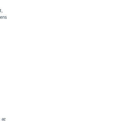
t,
iens
.
 az