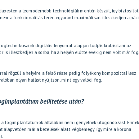
dapesten a legmodernebb technológiák mentén készül, így biztosítot
anem a funkcionalitás terén egyaránt maximálisan illeszkedjen a pác
fogtechnikusaink digitális lenyomat alapján tudják kialakítani az
 is illeszkedjen a sorba, ha a helyén előtte évekig nem volt már fog
al rögzül a helyére, a felső része pedig folyékony kompozittal lesz
valóban olyan hatást nyújtson, mint egy valódi fog.
ogimplantátum beültetése után?
ül a fogimplantátumok általában nem igényelnek utógondozást. Ennek
 alapvetően már a kezelések alatt végbemegy, így mire a korona
l.