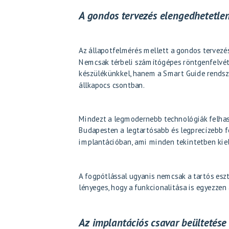
A gondos tervezés elengedhetetle
Az állapotfelmérés mellett a gondos tervezés
Nemcsak térbeli számítógépes röntgenfelvét
készülékünkkel, hanem a Smart Guide rendsz
állkapocs csontban.
Mindezt a legmodernebb technológiák felhasz
Budapesten a legtartósabb és legprecízebb f
implantációban, ami minden tekintetben kielé
A fogpótlással ugyanis nemcsak a tartós eszt
lényeges, hogy a funkcionalitása is egyezzen
Az implantációs csavar beültetése