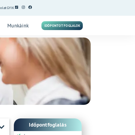
olat
GYIK
Munkáink
IDŐPONTOT FOGLALOK
Időpontfoglalás