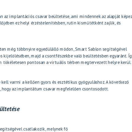
n az implantációs csavar beültetése, ami mindennek az alapját képez
őjében ez helyi érzéstelenítésben, rutin kisműtétként zajlik, és
ten még többnyire egyedülálló módon, Smart Sablon segítségével
os kijelölésében, majd a csontfészekbe való beültetésben egyaránt. Íg
 tökéletesen pontosan a virtuális térben megtervezett helyre kerül.
 kell varrni a kellően gyors és esztétikus gyógyuláshoz. A következő
, hogy az implantátum csavar megfelelően csontosodott.
ültetése
egítségével csatlakozik, melynek fő