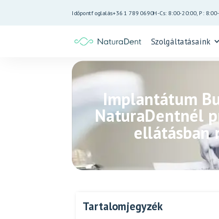
Időpontfoglalás
+36 1 789 0690
H-Cs: 8:00-20:00, P: 8:00
Szolgáltatásaink
Implantátum Bu
NaturaDentnél pr
ellátásban 
Tartalomjegyzék