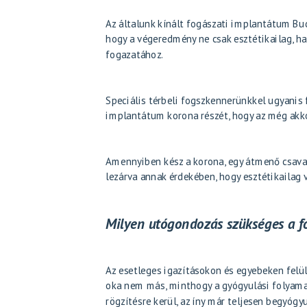
Az általunk kínált fogászati implantátum Bu
hogy a végeredmény ne csak esztétikailag, h
fogazatához.
Speciális térbeli fogszkennerünkkel ugyanis 
implantátum korona részét, hogy az még akkor
Amennyiben kész a korona, egy átmenő csavarr
lezárva annak érdekében, hogy esztétikailag 
Milyen utógondozás szükséges a f
Az esetleges igazításokon és egyebeken fel
oka nem más, minthogy a gyógyulási folyamat
rögzítésre kerül, az íny már teljesen begyógyu