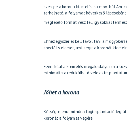
szerepe a korona kiemelése a csontból. Amen
terhelhető, a folyamat következő lépéseként 
megfelelő formát vesz fel, így sokkal termés
Ehhez egyszer el kell távolítani a műgyökérze
speciális elemet, ami segít a koronát kiemeln
Ezen felül a kiemelés megakadályozza a közve
minimálisra redukálható vele az implantátum
Jöhet a korona
Kétségtelenül minden fogimplantáció leglátvá
koronát a folyamat végére.