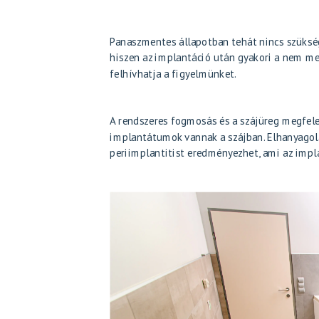
Panaszmentes állapotban tehát nincs szükség
hiszen az implantáció után gyakori a nem me
felhívhatja a figyelmünket.
A rendszeres fogmosás és a szájüreg megfele
implantátumok vannak a szájban. Elhanyagol
periimplantitist eredményezhet, ami az imp