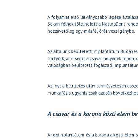
A folyamat első látványosabb lépése általába
Sokan félnek tőle, holott a NaturaDent rendel
hozzávetőleg egy-másfél órát vesz igénybe.
Az általunk beültetett implantátum Budapes
történik, ami segít a csavar helyének tűpont
valóságban beültetett fogászati implantátum
Az ínyt a beültetés után természetesen össze
munkafázis ugyanis csak azután következhet
A csavar és a korona közti elem be
A fogimplantátum és a korona a közti elem s