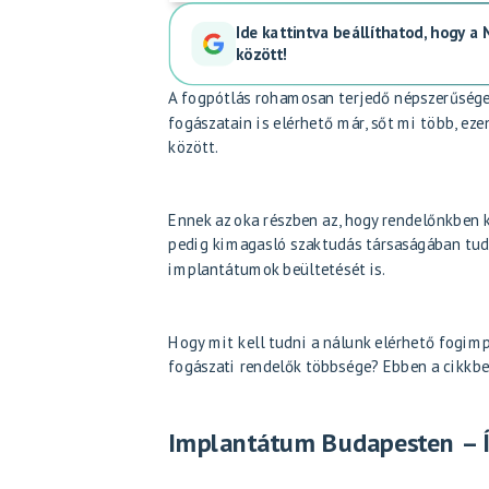
Ide kattintva beállíthatod, hogy a
között!
A fogpótlás rohamosan terjedő népszerűsége
fogászatain is elérhető már, sőt mi több, e
között.
Ennek az oka részben az, hogy rendelőnkben 
pedig kimagasló szaktudás társaságában tudj
implantátumok beültetését is.
Hogy mit kell tudni a nálunk elérhető fogim
fogászati rendelők többsége? Ebben a cikkbe
Implantátum Budapesten – Íg