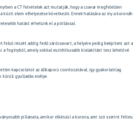
nyiben a CT felvételek azt mutatják, hogy a csavar megfelelően
a közti elem elhelyezése következik. Ennek hatására az íny a koroná
zetesebb hatást érhetünk el a pótlással.
t felső részét addig fedő zárócsavart, a helyére pedig beépíteni azt 
i a fogínyből, amely sokkal esztétikusabb kialakítást tesz lehetővé.
tlen kapcsolatot az állkapocs csontozatával, így gyakorlatilag
 körüli gyulladás esélye.
nyosabb pillanata, amikor elkészül a korona, ami szó szerint feltesz