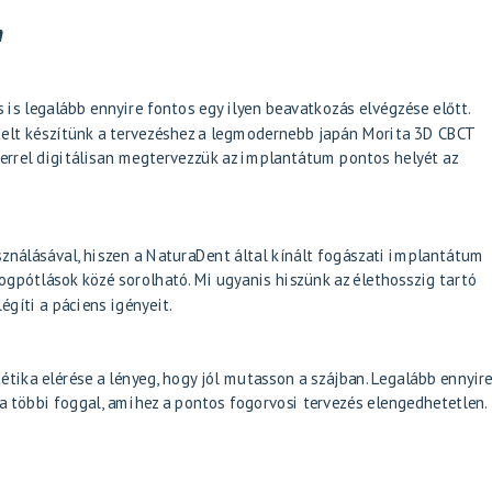
n
 is legalább ennyire fontos egy ilyen beavatkozás elvégzése előtt.
elt készítünk a tervezéshez a legmodernebb japán Morita 3D CBCT
errel digitálisan megtervezzük az implantátum pontos helyét az
nálásával, hiszen a NaturaDent által kínált fogászati implantátum
ogpótlások közé sorolható. Mi ugyanis hiszünk az élethosszig tartó
gíti a páciens igényeit.
étika elérése a lényeg, hogy jól mutasson a szájban. Legalább ennyir
 a többi foggal, amihez a pontos fogorvosi tervezés elengedhetetlen.