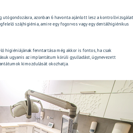
 utógondozásra, azonban 6 havonta ajánlott lesz a kontrollvizsgálat
gfelelő szájhigiénia, amire egy fogorvos vagy egy dentálhigiénikus
lő higiéniájának fenntartása még akkor is fontos, ha csak
ásuk ugyanis az implantátum körüli gyulladást, úgynevezett
lantátumok kimozdulását okozhatja.