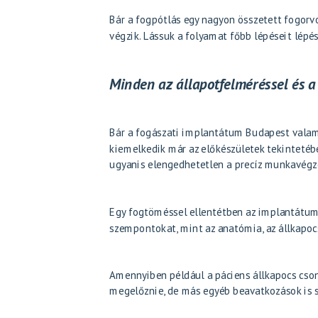
Bár a fogpótlás egy nagyon összetett fogor
végzik. Lássuk a folyamat főbb lépéseit lépés
Minden az állapotfelméréssel és a
Bár a fogászati implantátum Budapest valam
kiemelkedik már az előkészületek tekintetébe
ugyanis elengedhetetlen a precíz munkavégz
Egy fogtöméssel ellentétben az
implantátu
szempontokat, mint az anatómia, az állkapocs
Amennyiben például a páciens állkapocs cson
megelőznie, de más egyéb beavatkozások is 