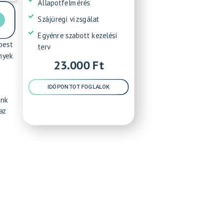
Állapotfelmérés
Szájüregi vizsgálat
Egyénre szabott kezelési
pest
terv
nyek
23.000 Ft
IDŐPONTOT FOGLALOK
ink
az