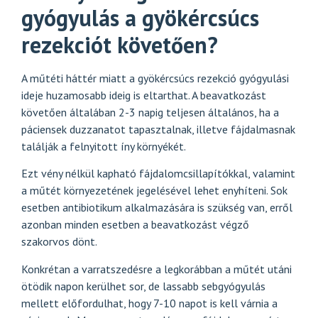
gyógyulás a gyökércsúcs
rezekciót követően?
A műtéti háttér miatt a gyökércsúcs rezekció gyógyulási
ideje huzamosabb ideig is eltarthat. A beavatkozást
követően általában 2-3 napig teljesen általános, ha a
páciensek duzzanatot tapasztalnak, illetve fájdalmasnak
találják a felnyitott íny környékét.
Ezt vény nélkül kapható fájdalomcsillapítókkal, valamint
a műtét környezetének jegelésével lehet enyhíteni. Sok
esetben antibiotikum alkalmazására is szükség van, erről
azonban minden esetben a beavatkozást végző
szakorvos dönt.
Konkrétan a varratszedésre a legkorábban a műtét utáni
ötödik napon kerülhet sor, de lassabb sebgyógyulás
mellett előfordulhat, hogy 7-10 napot is kell várnia a