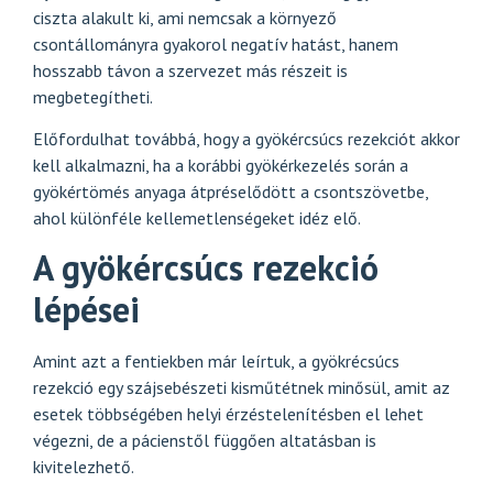
ciszta alakult ki, ami nemcsak a környező
csontállományra gyakorol negatív hatást, hanem
hosszabb távon a szervezet más részeit is
megbetegítheti.
Előfordulhat továbbá, hogy a gyökércsúcs rezekciót akkor
kell alkalmazni, ha a korábbi gyökérkezelés során a
gyökértömés anyaga átpréselődött a csontszövetbe,
ahol különféle kellemetlenségeket idéz elő.
A gyökércsúcs rezekció
lépései
Amint azt a fentiekben már leírtuk, a gyökrécsúcs
rezekció egy szájsebészeti kisműtétnek minősül, amit az
esetek többségében helyi érzéstelenítésben el lehet
végezni, de a pácienstől függően altatásban is
kivitelezhető.