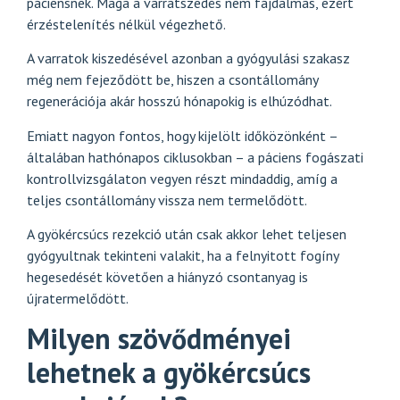
páciensnek. Maga a varratszedés nem fájdalmas, ezért
érzéstelenítés nélkül végezhető.
A varratok kiszedésével azonban a gyógyulási szakasz
még nem fejeződött be, hiszen a csontállomány
regenerációja akár hosszú hónapokig is elhúzódhat.
Emiatt nagyon fontos, hogy kijelölt időközönként –
általában hathónapos ciklusokban – a páciens fogászati
kontrollvizsgálaton vegyen részt mindaddig, amíg a
teljes csontállomány vissza nem termelődött.
A gyökércsúcs rezekció után csak akkor lehet teljesen
gyógyultnak tekinteni valakit, ha a felnyitott fogíny
hegesedését követően a hiányzó csontanyag is
újratermelődött.
Milyen szövődményei
lehetnek a gyökércsúcs