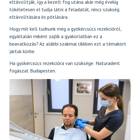
eltávolítják, így a kezelt fog utána akár még évekig
tökéletesen el tudja látni a feladatát, nincs szükség
eltávolítására és pótlására.
Hogy mit kell tudnunk még a gyökércsúcs rezekcióról,
egyáltalán miként zajlik a gyakorlatban ez a
beavatkozás? Az alábbi szakmai cikkben ezt a témakört
jártuk körbe.
Ha gyökércsúcs rezekcióra van szüksége: Naturadent
fogászat Budapesten
.