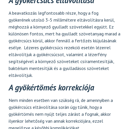
A gyökércsúcs eltávolítása
A beavatkozás legfontosabb része, hogy a fog
gyökerének utolsó 3-5 millimétere eltávolításra kerül,
méghozzá a környező gyulladt szövetekkel együtt. Ez
különösen fontos, mert ha gyulladt szövetanyag marad a
gyökércsúcs körül, akkor fennáll a fertőzés kiújulásának
esélye. Lézeres gyökércsúcs rezekció esetén lézerrel
eltávolítjuk a gyökércsúcsot, valamint a lézerfény
segítségével a környező szöveteket csíramentesítjük,
baktérium mentesítjük és a gyulladásos szöveteket
eltávolítjuk.
A gyökértömés korrekciója
Nem minden esetben van szükség rá, de amennyiben a
gyökércsúcs eltávolítása során úgy tűnik, hogy a
gyökértömés nem nyújt teljes zárást a fognak, akkor
ilyenkor lehetőség van annak korrekciójára, ezzel
megelőzve a későbbi komplikációkat.