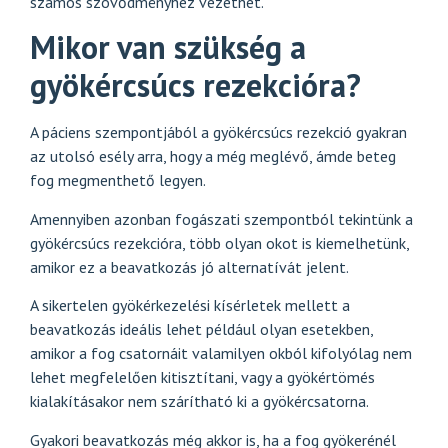
számos szövődményhez vezethet.
Mikor van szükség a
gyökércsúcs rezekcióra?
A páciens szempontjából a gyökércsúcs rezekció gyakran
az utolsó esély arra, hogy a még meglévő, ámde beteg
fog megmenthető legyen.
Amennyiben azonban fogászati szempontból tekintünk a
gyökércsúcs rezekcióra, több olyan okot is kiemelhetünk,
amikor ez a beavatkozás jó alternatívát jelent.
A sikertelen gyökérkezelési kísérletek mellett a
beavatkozás ideális lehet például olyan esetekben,
amikor a fog csatornáit valamilyen okból kifolyólag nem
lehet megfelelően kitisztítani, vagy a gyökértömés
kialakításakor nem szárítható ki a gyökércsatorna.
Gyakori beavatkozás még akkor is, ha a fog gyökerénél