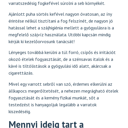
varratszedésig fogkefével súrolni a seb környékét.
Ajánlott puha sörtés kefével nagyon óvatosan, az íny
érintése nélkül tisztítani a fog felszínét, de nagyon jó
hatással lehet a szájhigiénia mellett a gyógyulásra is a
megfelelő szájvíz használata. Utóbbi kapcsán mindig
kérjük ki kezelőorvosunk tanácsát!
Lényeges továbbá kerülni a túl forró, csípős és irritációt
okozó ételek fogyasztását, de a szénsavas italok és a
kávé is tiltólistások a gyógyulási idő alatt, akárcsak a
cigarettázás.
Mivel egy varrott sebről van szó, érdemes elkerülni az
állkapocs megerőltetését, a nehezen megrágható ételek
fogyasztását és a kemény fizikai munkát, sőt a
testedzést is hanyagoljuk legalább a varratok
kiszedéséig.
Mennyi ideig tart a