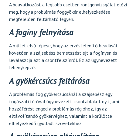
A beavatkozást a legtöbb esetben röntgenvizsgálat előzi
meg, hogy a problémás foggyökér elhelyezkedése
megfelelően feltárható legyen.
A fogíny felnyitása
A műtét első lépése, hogy az érzéstelenítő beadását
követően a szájsebész bemetszést ejt a fogínyen és
leválasztja azt a csontfelszínről. Ez az úgynevezett
lebenyképzés.
A gyökércsúcs feltárása
A problémás fog gyökércsúcsánál a szájsebész egy
fogászati fúróval úgynevezett csontablakot nyit, ami
hozzáférést enged a problémás régióhoz, így az
eltávolítandó gyökérvéghez, valamint a körülötte
elhelyezkedő gyulladt szövetekhez.