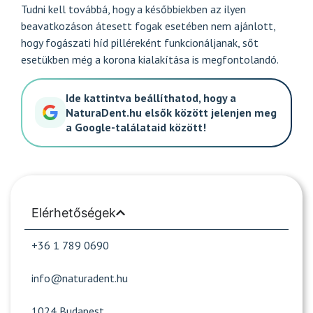
Tudni kell továbbá, hogy a későbbiekben az ilyen
beavatkozáson átesett fogak esetében nem ajánlott,
hogy fogászati híd pilléreként funkcionáljanak, sőt
esetükben még a korona kialakítása is megfontolandó.
Ide kattintva beállíthatod, hogy a
NaturaDent.hu elsők között jelenjen meg
a Google-találataid között!
Elérhetőségek
+36 1 789 0690
info@naturadent.hu
1024 Budapest,