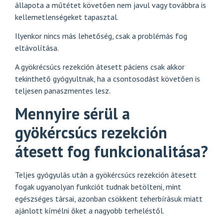
állapota a műtétet követően nem javul vagy továbbra is
kellemetlenségeket tapasztal.
Ilyenkor nincs más lehetőség, csak a problémás fog
eltávolítása.
A gyökrécsúcs rezekción átesett páciens csak akkor
tekinthető gyógyultnak, ha a csontosodást követően is
teljesen panaszmentes lesz.
Mennyire sérül a
gyökércsúcs rezekción
átesett fog funkcionalitása?
Teljes gyógyulás után a gyökércsúcs rezekción átesett
fogak ugyanolyan funkciót tudnak betölteni, mint
egészséges társai, azonban csökkent teherbírásuk miatt
ajánlott kímélni őket a nagyobb terheléstől.