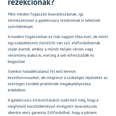
rezekciónak?
Mint minden fogászati beavatkozásnak, így
természetesen a gyökércsúcs rezekciónak is lehetnek
szövődményei.
A modern fogászatban ez már nagyon ritka eset, de mivel
egy szájsebészeti műtétről van szó, előfordulhatnak
olyan esetek, amikor a műtét helyén vérzés vagy
vérömleny alakul ki, esetleg a seb elfertőződik és
begyullad.
Ilyenkor haladéktalanul fel kell keresni
kezelőorvosunkat, aki megteszi a szükséges lépéseket az
esetleges további problémák megakadályozása
érdekében.
A gyökércsúcs eltávolításáról tudni kell még, hogy a
megfelelő körültekintéssel elvégzett beavatkozás
sikerére nincs garancia. Előfordulhat, hogy a páciens