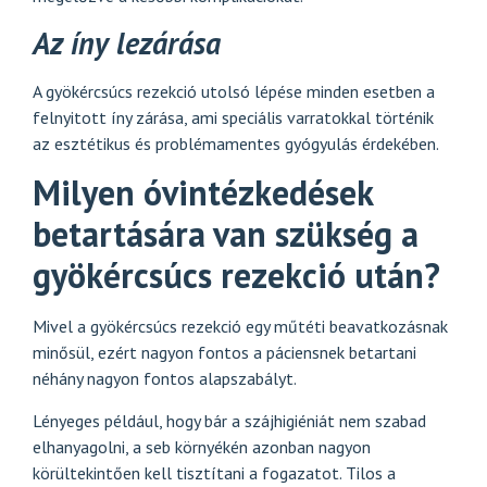
Az íny lezárása
A gyökércsúcs rezekció utolsó lépése minden esetben a
felnyitott íny zárása, ami speciális varratokkal történik
az esztétikus és problémamentes gyógyulás érdekében.
Milyen óvintézkedések
betartására van szükség a
gyökércsúcs rezekció után?
Mivel a gyökércsúcs rezekció egy műtéti beavatkozásnak
minősül, ezért nagyon fontos a páciensnek betartani
néhány nagyon fontos alapszabályt.
Lényeges például, hogy bár a szájhigiéniát nem szabad
elhanyagolni, a seb környékén azonban nagyon
körültekintően kell tisztítani a fogazatot. Tilos a