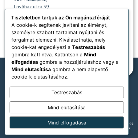
Lövőház utca 39.
Tiszteletben tartjuk az Ön magánszféráját
A cookie-k segítenek javítani az élményt,
Nyitvatartás
személyre szabott tartalmat nyújtani és
forgalmat elemezni. Kiválaszthatja, mely
Népszerű oldalak
cookie-kat engedélyezi a
Testreszabás
gombra kattintva. Kattintson a
Mind
Információk
elfogadása
gombra a hozzájáruláshoz vagy a
Mind elutasítása
gombra a nem alapvető
cookie-k elutasításához.
Rendelőnkben elfogadjuk:
Testreszabás
SZÉP-kártya típusok
Mind elutasítása
ÁSZF
Adatkezelési tájékoztató
Jogi nyilatkozat
© Naturadent – Esztétikai és
Mind elfogadása
lézerfogászat – 2008 – 2025 Minden jog
fenntartva. / Powered by Lion Stack