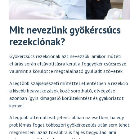
Mit nevezünk gyökércsúcs
rezekciónak?
Gyökércsúcs rezekciónak azt nevezzük, amikor műtéti
eljárás során eltávolításra kerül a foggyökér csúcsrésze,
valamint a körülötte megtalálható gyulladt szövetek.
A legtöbb szájsebészeti műtéttel ellentétben a rezekció
a kisebb beavatkozások közé sorolható, elvégzése
azonban így is kimagasló körültekintést és gyakorlatot
igényel.
A legjobb alternatívát jelenti abban az esetben, ha egy
problémás fogat többszöri gyökérkezelés után sem lehet
megmenteni, azaz továbbra is fáj és begyullad, ami