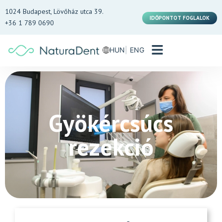
1024 Budapest, Lövőház utca 39.
IDŐPONTOT FOGLALOK
+36 1 789 0690
HUN
ENG
Gyökércsúcs
rezekció