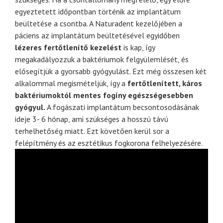
egyeztetett időpontban történik az implantátum
beültetése a csontba.
A Naturadent kezelőjében a
páciens az implantátum beültetésével egyidőben
lézeres fertőtlenítő kezel
ést
is kap, így
megakadályozzuk a baktériumok felgyülemlését, és
elősegítjük a gyorsabb gyógyulást. Ezt még összesen két
alkalommal megismételjük, így a
fert
őtlen
ített, k
áros
bakt
ériumokt
ól mentes fog
íny eg
észs
égesebben
gy
ógyul.
A fogászati implantátum becsontosodásának
ideje 3- 6 hónap, ami szükséges a hosszú távú
terhelhetőség miatt.
Ezt követően kerül sor a
felépítmény és az esztétikus fogkorona felhelyezésére.