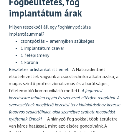
Fogbeültetés, fog
implantátum árak
Milyen részekből áll egy foghiány pótlása
implantátummal?
csontpótlás – amennyiben szükséges
1 implantátum csavar
1 felépítmény
1 korona
Részletes árlistánkat
itt
éri el.
A Naturadentnél
elkötelezettek vagyunk a csúcstechnika alkalmazása, a
magas szintű professzionalizmus és a barátságos,
félelemoldó kommunikáció mellett.
A fogorvosi
kezelésekre minden egyén és szervezet eltérően reagálhat. A
szervezetének megfelelő kezelési terv kialakításához keresse
fogorvos szakértőinket, akik személyre szabott megoldást
nyújtanak Önnek!
A hiányzó fog sokkal több területre
van káros hatással, mint azt elsőre gondolnánk. A