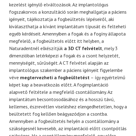
kezelést igénylő elváltozások.
Az implantológus
fogszakorvos a konzultáció során meghallgatja a páciens
igényeit, tájékoztatja a fogbeültetés lépéseiről, aki
kiválaszthatja a kívánt implantátum típusát és felteheti
egyéb kérdéseit.
Amennyiben a fogak és a fogíny állapota
megfelelő, a fogbeültetés előtt itt helyben, a
Naturadentnél elkészítjük
a 3D CT felv
ételt
, mely 3
dimenzióban letérképezi a fogak és a csont helyzetét,
mennyiségét, sűrűségét.
A CT felvétel alapján az
implantológus szakember a páciens igényeit figyelembe
véve
megtervezheti a fogbe
ültet
ést
– így egyértelmű
képet kap a beavatkozás előtt.
A fogimplantáció
alapvető feltétele a megfelelő csontállomány. Az
implantátum becsontosodásához és a hosszú távú,
kellemes, észrevétlen viseléshez elengedhetetlen, hogy a
beültetett fog kellően beágyazódjon a csontba.
Amennyiben a fogbeültetés helyén a csontállomány a
szükségesnél kevesebb, az implantáció előtt csontpótlás
szükséges.
Ha a csontállomány megfelelő, egy előre