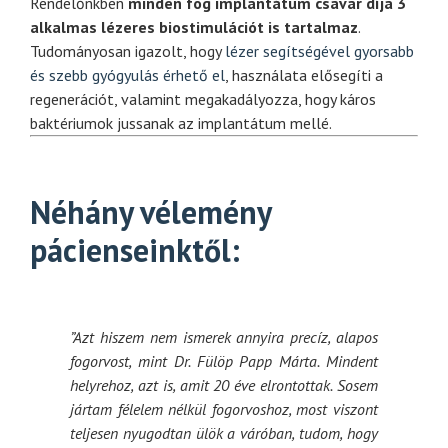
Rendelőnkben
minden fog implantátum csavar díja
3
alkalmas lézeres biostimulációt is tartalmaz
.
Tudományosan igazolt, hogy
lézer segítségével gyorsabb
és szebb gyógyulás érhető el
, használata elősegíti a
regenerációt, valamint megakadályozza, hogy káros
baktériumok jussanak az implantátum mellé.
Néhány vélemény
pácienseinktől:
”Azt hiszem nem ismerek annyira precíz, alapos
fogorvost, mint Dr. Fülöp Papp Márta. Mindent
helyrehoz, azt is, amit 20 éve elrontottak. Sosem
jártam félelem nélkül fogorvoshoz, most viszont
teljesen nyugodtan ülök a váróban, tudom, hogy