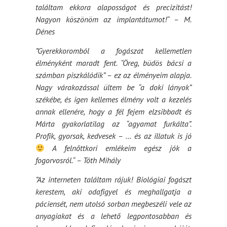
találtam ekkora alaposságot és precizitást!
Nagyon köszönöm az implantátumot!“ – M.
Dénes
”Gyerekkoromból a fogászat kellemetlen
élményként maradt fent. “Öreg, büdös bácsi a
számban piszkálódik” – ez az élményeim alapja.
Nagy várakozással ültem be “a doki lányok”
székébe, és igen kellemes élmény volt a kezelés
annak ellenére, hogy a fél fejem elzsibbadt és
Márta gyakorlatilag az “agyamat furkálta”.
Profik, gyorsak, kedvesek – … és az illatuk is jó
A felnőttkori emlékeim egész jók a
fogorvosról.“ – Tóth Mihály
”Az interneten találtam rájuk! Biológiai fogászt
kerestem, aki odafigyel és meghallgatja a
páciensét, nem utolsó sorban megbeszéli vele az
anyagiakat és a lehető legpontosabban és