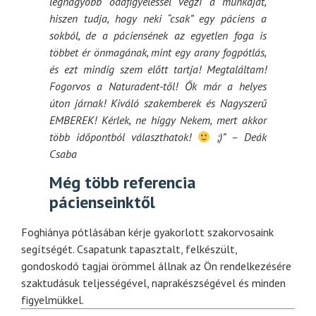
legnagyobb odafigyeléssel végzi a munkáját,
hiszen tudja, hogy neki “csak” egy páciens a
sokból, de a páciensének az egyetlen foga is
többet ér önmagának, mint egy arany fogpótlás,
és ezt mindig szem előtt tartja! Megtaláltam!
Fogorvos a Naturadent-től! Ők már a helyes
úton járnak! Kiváló szakemberek és Nagyszerű
EMBEREK! Kérlek, ne higgy Nekem, mert akkor
több időpontból választhatok!
;)” – Deák
Csaba
Még több referencia
pácienseinktől
Foghiánya pótlásában kérje gyakorlott szakorvosaink
segítségét. Csapatunk tapasztalt, felkészült,
gondoskodó tagjai örömmel állnak az Ön rendelkezésére
szaktudásuk teljességével, naprakészségével és minden
figyelmükkel.