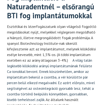
Naturadentnél – elsőrangú
BTI fog implantátumokkal
Esztétikai és lézerfogászatunk olyan világelső fogpótló
megoldásokat nyújt, melyekkel véglegesen megoldható
a hiányzó, illetve megrongálódott fogak problémája.
A
spanyol Biotechnology Institute-nak sikerült
kifejlesztenie azt az implantátumot, melynek kilökődési
esélye kevesebb, mint 1,5%-os. (A többi implantátum
esetében ez az arány átlagosan 3-4%.)
A világ talán
legkisebb kilöködési arányú implantátumának felülete
Ca-ionokkal bevont. Ennek köszönhetően, amikor az
implantátum bekerül a csontba, a vér körülötte pár
percen belül elkezd megalvadni. Ez azért előnyös, mivel
segítségével az osteointegráció gyorsabb lesz, tehát a
csontba történő beépülés könnyebben, gyorsabban,
kisebb terheléssel zajlik.
Az általunk használt