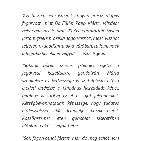
”Azt hiszem nem ismerek annyira precíz, alapos
fogorvost, mint Dr. Fülöp Papp Márta. Mindent
helyrehoz, azt is, amit 20 éve elrontottak. Sosem
jártam félelem nélkül fogorvoshoz, most viszont
teljesen nyugodtan ülök a váróban, tudom, hogy
a legjobb kezekben vagyok.“
– Kiss Ágnes
”Sokunk bőrét azonos félelmek égetik a
fogorvosi kezelésekre gondolván. Márta
szemlélete és kedvessége visszahitelesíti létező
eredeti értékébe a humánus hozzáállás képét,
mintegy kiszorítva ezzel a saját félelmeinket.
Kétségbevonhatatlan képessége, hogy tudatos
erőfeszítéssel akár felemelje mások életét.
Köszönetemet ezen gondolat kíséretében
ajánlom neki.“ – Vajda Péter
”Sok fogorvosnál jártam már, de még sehol nem