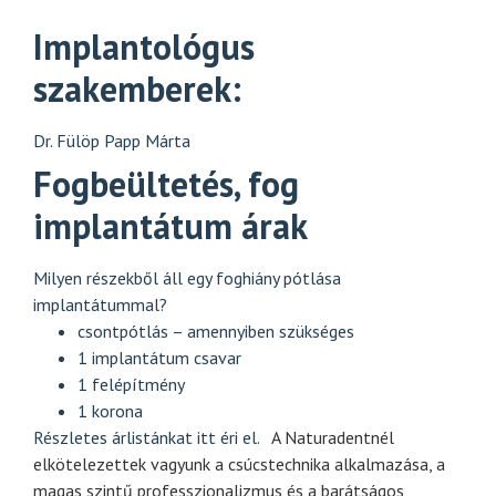
Implantológus
szakemberek:
Dr. Fülöp Papp Márta
Fogbeültetés, fog
implantátum árak
Milyen részekből áll egy foghiány pótlása
implantátummal?
csontpótlás – amennyiben szükséges
1 implantátum csavar
1 felépítmény
1 korona
Részletes árlistánkat
itt
éri el.
A Naturadentnél
elkötelezettek vagyunk a csúcstechnika alkalmazása, a
magas szintű professzionalizmus és a barátságos,