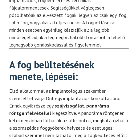
implantációs, fogbeültetéses technikák
fájdalommentesek. Segítségükkel véglegesen
pótolhatóak az elveszett fogak, legyen az csak egy fog,
több fog, vagy akár a teljes fogsor.
A fogpótlásokat
minden esetben egyénileg készítjük el: a legjobb
minőséget adjuk a legmegbízhatóbb forrásból, a lehető
legnagyobb gondoskodással és figyelemmel.
A fog beültetésének
menete, lépései:
Első alkalommal az implantológus szakember
szeretettel várja Önt egy implantációs konzultációra.
Ennek egyik része egy
sz
ájvizsg
álat
,
panor
áma
r
öntgenfelv
étellel
kiegészítve. A panoráma röntgenen
kétdimenzióban láthatók az állcsontok, meghatározható
a szomszédos foggyökerek helyzete és esetleges,
szabad szemmel nem látható, még a fogbeültetés előtt