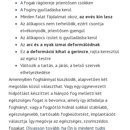
A
fogak rágóereje jelentősen csökken
A fogíny gyulladásba kerül
Minden falat fájdalmat okoz,
az evés kín lesz
Az állkapocs nem terhelődik, ezért csontja
elvékonyodik, jelentősen gyengül
Az állkapocs ízület is gyulladásba kerül
Az
arc és a nyak
izmai deformálódnak
Ez
a deformáció kihat a gerincre
, rajta keresztül
az egész testre
Változik a tartás, a járás, a belső szervek
elhelyezkedése
Amennyiben foghiánnyal küszködik, alapvetően két
megoldás közül választhat. Vagy egy úgynevezett
hídpótlást készíttet a hiányzó fog melletti két
egészséges fogat is bevonva, amely így áthidalja a
foghiányt, vagy a fogpótló hídnál sokkal stabilabb,
egészségesebb, tartósabb fogbeültetést, implantációt
választja. Így megóvja az egészséges, szomszédos
fogakat.
Olvasson tovább, ha Ön is mindent tudni