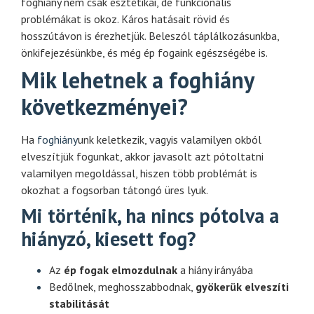
foghiány nem csak esztétikai, de funkcionális
problémákat is okoz. Káros hatásait rövid és
hosszútávon is érezhetjük. Beleszól táplálkozásunkba,
önkifejezésünkbe, és még ép fogaink egészségébe is.
Mik lehetnek a foghiány
következményei?
Ha
foghiány
unk keletkezik, vagyis valamilyen okból
elveszítjük fogunkat, akkor javasolt azt pótoltatni
valamilyen megoldással, hiszen több problémát is
okozhat a fogsorban tátongó üres lyuk.
Mi történik, ha nincs pótolva a
hiányzó, kiesett fog?
Az
ép fogak elmozdulnak
a hiány irányába
Bedőlnek, meghosszabbodnak,
gyökerük elveszíti
stabilitását