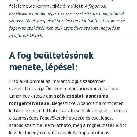
félelemoldó kommunikáció mellett.
A fogorvosi
kezelésekre minden egyén és szervezet eltérően reagálhat. A
szervezetének megfelelő kezelési terv kialakításához keresse
fogorvos szakértőinket, akik személyre szabott megoldást
nyújtanak Önnek!
A fog beültetésének
menete, lépései:
Első alkalommal az implantológus szakember
szeretettel várja Önt egy implantációs konzultációra.
Ennek egyik része egy
sz
ájvizsg
álat
,
panor
áma
r
öntgenfelv
étellel
kiegészítve. A panoráma röntgenen
kétdimenzióban láthatók az állcsontok, meghatározható
a szomszédos foggyökerek helyzete és esetleges,
szabad szemmel nem látható, még a fogbeültetés előtt
kezelést igénylő elváltozások.
Az implantológus