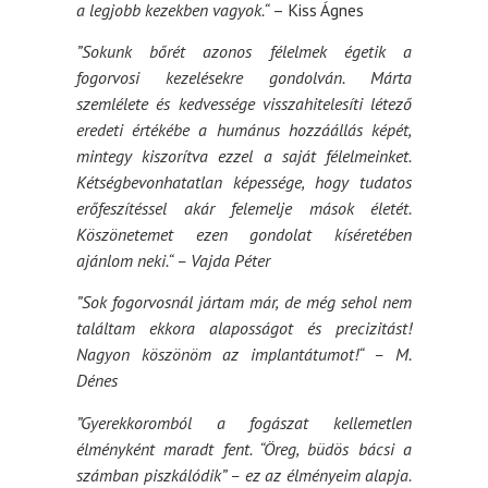
a legjobb kezekben vagyok.“
– Kiss Ágnes
”Sokunk bőrét azonos félelmek égetik a
fogorvosi kezelésekre gondolván. Márta
szemlélete és kedvessége visszahitelesíti létező
eredeti értékébe a humánus hozzáállás képét,
mintegy kiszorítva ezzel a saját félelmeinket.
Kétségbevonhatatlan képessége, hogy tudatos
erőfeszítéssel akár felemelje mások életét.
Köszönetemet ezen gondolat kíséretében
ajánlom neki.“ – Vajda Péter
”Sok fogorvosnál jártam már, de még sehol nem
találtam ekkora alaposságot és precizitást!
Nagyon köszönöm az implantátumot!“ – M.
Dénes
”Gyerekkoromból a fogászat kellemetlen
élményként maradt fent. “Öreg, büdös bácsi a
számban piszkálódik” – ez az élményeim alapja.