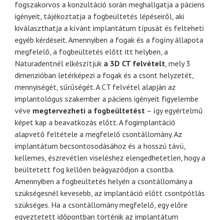
fogszakorvos a konzultáció során meghallgatja a páciens
igényeit, tájékoztatja a fogbeültetés lépéseiről, aki
kiválaszthatja a kívánt implantátum típusát és felteheti
egyéb kérdéseit.
Amennyiben a fogak és a fogíny állapota
megfelelő, a fogbeültetés előtt itt helyben, a
Naturadentnél elkészítjük
a 3D CT felv
ételt
, mely 3
dimenzióban letérképezi a fogak és a csont helyzetét,
mennyiségét, sűrűségét.
A CT felvétel alapján az
implantológus szakember a páciens igényeit figyelembe
véve
megtervezheti a fogbe
ültet
ést
– így egyértelmű
képet kap a beavatkozás előtt.
A fogimplantáció
alapvető feltétele a megfelelő csontállomány. Az
implantátum becsontosodásához és a hosszú távú,
kellemes, észrevétlen viseléshez elengedhetetlen, hogy a
beültetett fog kellően beágyazódjon a csontba.
Amennyiben a fogbeültetés helyén a csontállomány a
szükségesnél kevesebb, az implantáció előtt csontpótlás
szükséges.
Ha a csontállomány megfelelő, egy előre
egyeztetett időpontban történik az implantátum