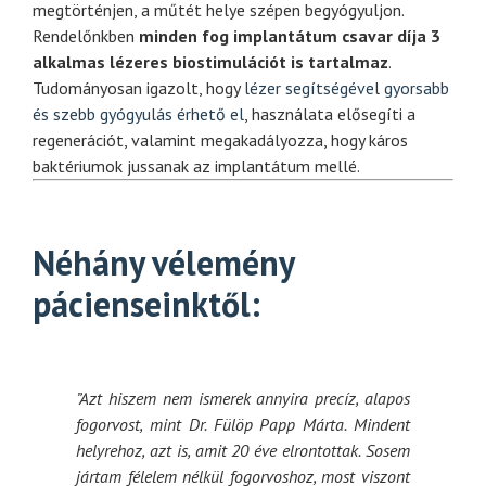
megtörténjen, a műtét helye szépen begyógyuljon.
Rendelőnkben
minden fog implantátum csavar díja
3
alkalmas lézeres biostimulációt is tartalmaz
.
Tudományosan igazolt, hogy
lézer segítségével gyorsabb
és szebb gyógyulás érhető el
, használata elősegíti a
regenerációt, valamint megakadályozza, hogy káros
baktériumok jussanak az implantátum mellé.
Néhány vélemény
pácienseinktől:
”Azt hiszem nem ismerek annyira precíz, alapos
fogorvost, mint Dr. Fülöp Papp Márta. Mindent
helyrehoz, azt is, amit 20 éve elrontottak. Sosem
jártam félelem nélkül fogorvoshoz, most viszont