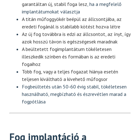
garantáltan új, stabil foga lesz
, ha a megfelelő
implantátumokat választja
A titán műfoggyökér beépül az állcsontjába, az
eredeti fogánál is stabilabb kötést hozva létre
Az új fog továbbra is edzi az állcsontot, az ínyt, így
azok hosszú távon is egészségesek maradnak
A beültetett fogimplantátum tökéletesen
illeszkedik színben és formában is az eredeti
fogaihoz
Több fog, vagy a teljes fogazat hiánya esetén
teljesen kiváltható a kivehető műfogsor
Fogbeültetés után 50-60 évig stabil, tökéletesen
használható, megbízható és észrevétlen marad a
fogpótlása
Fog implantáció a