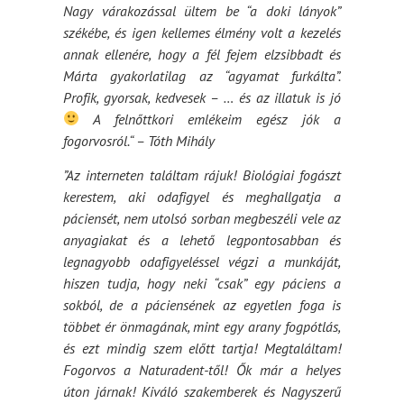
Nagy várakozással ültem be “a doki lányok”
székébe, és igen kellemes élmény volt a kezelés
annak ellenére, hogy a fél fejem elzsibbadt és
Márta gyakorlatilag az “agyamat furkálta”.
Profik, gyorsak, kedvesek – … és az illatuk is jó
A felnőttkori emlékeim egész jók a
fogorvosról.“ – Tóth Mihály
”Az interneten találtam rájuk! Biológiai fogászt
kerestem, aki odafigyel és meghallgatja a
páciensét, nem utolsó sorban megbeszéli vele az
anyagiakat és a lehető legpontosabban és
legnagyobb odafigyeléssel végzi a munkáját,
hiszen tudja, hogy neki “csak” egy páciens a
sokból, de a páciensének az egyetlen foga is
többet ér önmagának, mint egy arany fogpótlás,
és ezt mindig szem előtt tartja! Megtaláltam!
Fogorvos a Naturadent-től! Ők már a helyes
úton járnak! Kiváló szakemberek és Nagyszerű