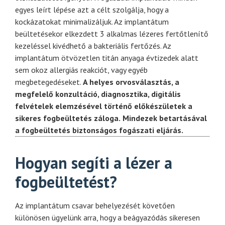
egyes leírt lépése azt a célt szolgálja, hogy a
kockázatokat minimalizáljuk.
Az implantátum
beültetésekor elkezdett 3 alkalmas lézeres fertőtlenítő
kezeléssel kivédhető a bakteriális fertőzés. Az
implantátum ötvözetlen titán anyaga évtizedek alatt
sem okoz allergiás reakciót, vagy egyéb
megbetegedéseket.
A helyes orvosv
álaszt
ás, a
megfelel
ő konzult
áci
ó, diagnosztika, digit
ális
felv
ételek elemz
és
ével t
ört
én
ő el
ők
ész
ületek a
sikeres fogbe
ültet
és z
áloga.
Mindezek betart
ás
ával
a fogbe
ültet
és biztons
ágos fog
ászati elj
ár
ás.
Hogyan segíti a lézer a
fogbeültetést?
Az implantátum csavar behelyezését követően
különösen ügyelünk arra, hogy a beágyazódás sikeresen