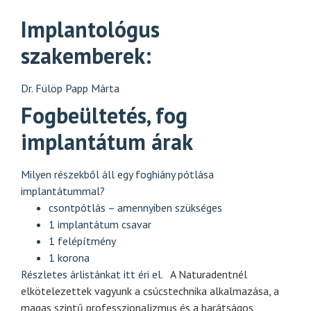
Implantológus
szakemberek:
Dr. Fülöp Papp Márta
Fogbeültetés, fog
implantátum árak
Milyen részekből áll egy foghiány pótlása
implantátummal?
csontpótlás – amennyiben szükséges
1 implantátum csavar
1 felépítmény
1 korona
Részletes árlistánkat
itt
éri el.
A Naturadentnél
elkötelezettek vagyunk a csúcstechnika alkalmazása, a
magas szintű professzionalizmus és a barátságos,