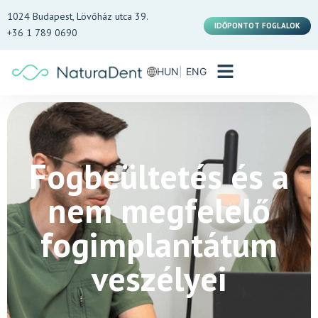
1024 Budapest, Lövőház utca 39.
IDŐPONTOT FOGLALOK
+36 1 789 0690
HUN
ENG
Fogbeültetés és a
nem megfelelő
fogimplantátum
veszélyei