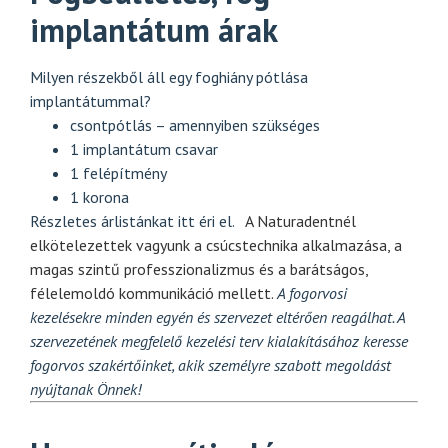
implantátum árak
Milyen részekből áll egy foghiány pótlása
implantátummal?
csontpótlás – amennyiben szükséges
1 implantátum csavar
1 felépítmény
1 korona
Részletes árlistánkat
itt
éri el.
A Naturadentnél
elkötelezettek vagyunk a csúcstechnika alkalmazása, a
magas szintű professzionalizmus és a barátságos,
félelemoldó kommunikáció mellett.
A fogorvosi
kezelésekre minden egyén és szervezet eltérően reagálhat. A
szervezetének megfelelő kezelési terv kialakításához keresse
fogorvos szakértőinket, akik személyre szabott megoldást
nyújtanak Önnek!