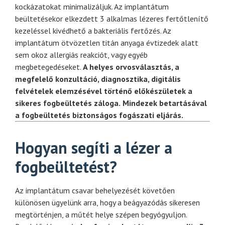
kockázatokat minimalizáljuk.
Az implantátum
beültetésekor elkezdett 3 alkalmas lézeres fertőtlenítő
kezeléssel kivédhető a bakteriális fertőzés. Az
implantátum ötvözetlen titán anyaga évtizedek alatt
sem okoz allergiás reakciót, vagy egyéb
megbetegedéseket.
A helyes orvosv
álaszt
ás, a
megfelel
ő konzult
áci
ó, diagnosztika, digit
ális
felv
ételek elemz
és
ével t
ört
én
ő el
ők
ész
ületek a
sikeres fogbe
ültet
és z
áloga.
Mindezek betart
ás
ával
a fogbe
ültet
és biztons
ágos fog
ászati elj
ár
ás.
Hogyan segíti a lézer a
fogbeültetést?
Az implantátum csavar behelyezését követően
különösen ügyelünk arra, hogy a beágyazódás sikeresen
megtörténjen, a műtét helye szépen begyógyuljon.