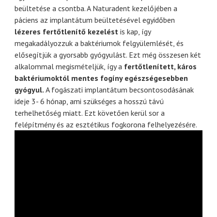
beültetése a csontba.
A Naturadent kezelőjében a
páciens az implantátum beültetésével egyidőben
lézeres fertőtlenítő kezel
ést
is kap, így
megakadályozzuk a baktériumok felgyülemlését, és
elősegítjük a gyorsabb gyógyulást. Ezt még összesen két
alkalommal megismételjük, így a
fert
őtlen
ített, k
áros
bakt
ériumokt
ól mentes fog
íny eg
észs
égesebben
gy
ógyul.
A fogászati implantátum becsontosodásának
ideje 3- 6 hónap, ami szükséges a hosszú távú
terhelhetőség miatt.
Ezt követően kerül sor a
felépítmény és az esztétikus fogkorona felhelyezésére.