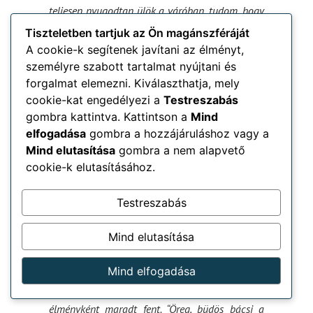
teljesen nyugodtan ülök a váróban, tudom, hogy
a legjobb kezekben vagyok.“
– Kiss Ágnes
Tiszteletben tartjuk az Ön magánszféráját
A cookie-k segítenek javítani az élményt,
”Sokunk bőrét azonos félelmek égetik a
személyre szabott tartalmat nyújtani és
fogorvosi kezelésekre gondolván. Márta
forgalmat elemezni. Kiválaszthatja, mely
szemlélete és kedvessége visszahitelesíti létező
cookie-kat engedélyezi a
Testreszabás
eredeti értékébe a humánus hozzáállás képét,
gombra kattintva. Kattintson a
Mind
mintegy kiszorítva ezzel a saját félelmeinket.
elfogadása
gombra a hozzájáruláshoz vagy a
Kétségbevonhatatlan képessége, hogy tudatos
Mind elutasítása
gombra a nem alapvető
erőfeszítéssel akár felemelje mások életét.
cookie-k elutasításához.
Köszönetemet ezen gondolat kíséretében
ajánlom neki.“ – Vajda Péter
Testreszabás
”Sok fogorvosnál jártam már, de még sehol nem
találtam ekkora alaposságot és precizitást!
Mind elutasítása
Nagyon köszönöm az implantátumot!“ – M.
Dénes
Mind elfogadása
”Gyerekkoromból a fogászat kellemetlen
élményként maradt fent. “Öreg, büdös bácsi a