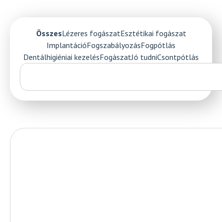
Összes
Lézeres fogászat
Esztétikai fogászat
Implantáció
Fogszabályozás
Fogpótlás
Dentálhigiéniai kezelés
Fogászat
Jó tudni
Csontpótlás