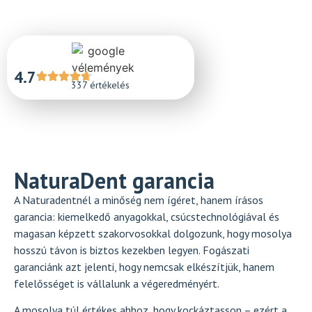
4.7
337 értékelés
NaturaDent garancia
A Naturadentnél a minőség nem ígéret, hanem írásos
garancia: kiemelkedő anyagokkal, csúcstechnológiával és
magasan képzett szakorvosokkal dolgozunk, hogy mosolya
hosszú távon is biztos kezekben legyen. Fogászati
garanciánk azt jelenti, hogy nemcsak elkészítjük, hanem
felelősséget is vállalunk a végeredményért.
A mosolya túl értékes ahhoz, hogy kockáztasson – ezért a