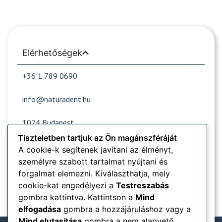
Elérhetőségek
+36 1 789 0690
info@naturadent.hu
1024 Budapest,
Lövőház utca 39.
Tiszteletben tartjuk az Ön magánszféráját
A cookie-k segítenek javítani az élményt,
személyre szabott tartalmat nyújtani és
Nyitvatartás
forgalmat elemezni. Kiválaszthatja, mely
cookie-kat engedélyezi a
Testreszabás
Népszerű oldalak
gombra kattintva. Kattintson a
Mind
elfogadása
gombra a hozzájáruláshoz vagy a
Információk
Mind elutasítása
gombra a nem alapvető