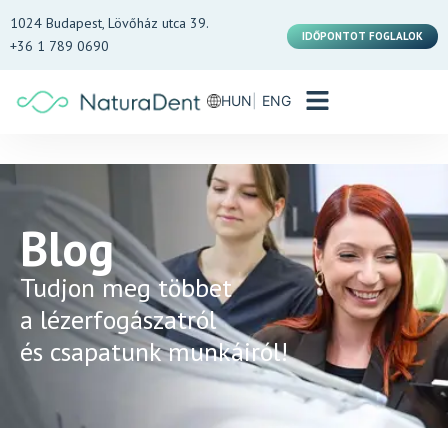
1024 Budapest, Lövőház utca 39.
IDŐPONTOT FOGLALOK
+36 1 789 0690
HUN
ENG
Blog
Tudjon meg többet
a lézerfogászatról
és csapatunk munkáiról!