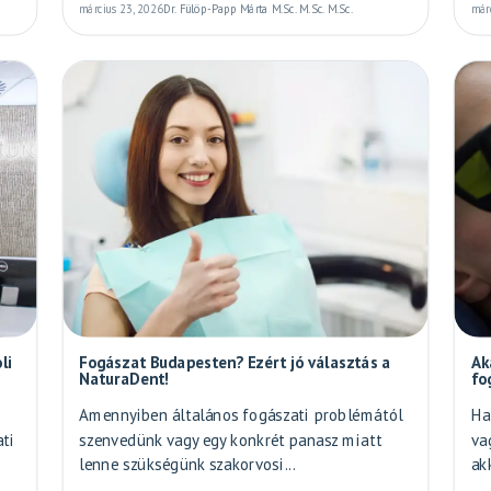
március 23, 2026
Dr. Fülöp-Papp Márta M.Sc. M.Sc. M.Sc.
már
li
Fogászat Budapesten? Ezért jó választás a
Ak
NaturaDent!
fo
Amennyiben általános fogászati problémától
Ha
ati
szenvedünk vagy egy konkrét panasz miatt
va
lenne szükségünk szakorvosi...
ak