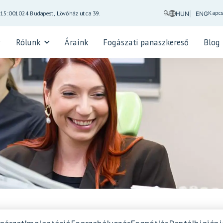
Kapcs
-15:00
1024 Budapest, Lövőház utca 39.
HUN
ENG
Rólunk
Áraink
Fogászati panaszkereső
Blog