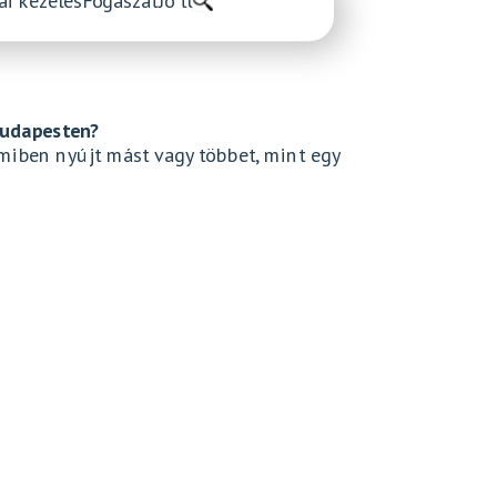
ai kezelés
Fogászat
Jó tudni
Csontpótlás
Budapesten?
miben nyújt mást vagy többet, mint egy