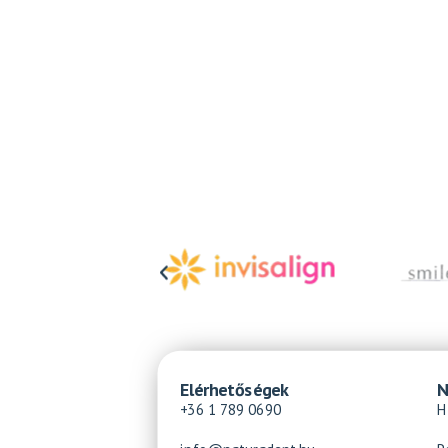
Elérhetőségek
N
+36 1 789 0690
H