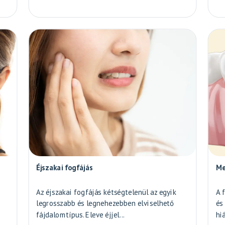
Éjszakai fogfájás
Me
Az éjszakai fogfájás kétségtelenül az egyik
A 
legrosszabb és legnehezebben elviselhető
és
fájdalomtípus. Eleve éjjel...
hiá