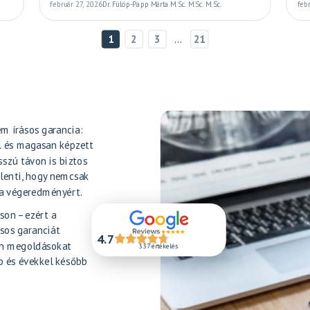
február 27, 2026
Dr. Fülöp-Papp Márta M.Sc. M.Sc. M.Sc.
feb
1
2
3
...
21
m írásos garancia:
l és magasan képzett
szú távon is biztos
elenti, hogy nemcsak
k a végeredményért.
son – ezért a
sos garanciát
4.7
an megoldásokat
337 értékelés
p és évekkel később