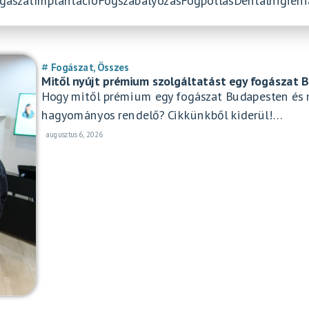
ogászat
Implantáció
Fogszabályozás
Fogpótlás
Dentálhigiéni
Fogászat
,
Összes
Mitől nyújt prémium szolgáltatást egy fogászat 
Hogy mitől prémium egy fogászat Budapesten és 
hagyományos rendelő? Cikkünkből kiderül!...
augusztus 6, 2026