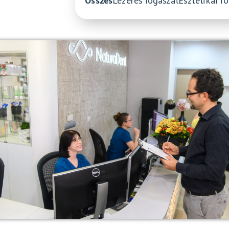
Összes
Lézeres fogászat
Esztétikai f