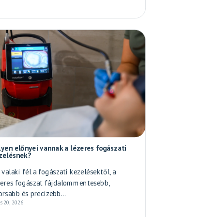
lyen előnyei vannak a lézeres fogászati
zelésnek?
 valaki fél a fogászati kezelésektől, a
zeres fogászat fájdalommentesebb,
orsabb és precízebb...
us 20, 2026