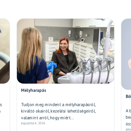
Mélyharapás
Bö
s
Tudjon meg mindent a mélyharapásról,
A 
n
kiváltó okairól, kezelési lehetőségeiről,
be
valamint arról, hogy miért...
ös
augusztus 4, 2026
júli