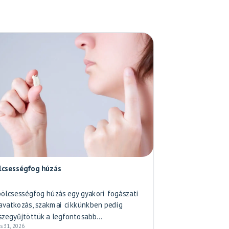
lcsességfog húzás
bölcsességfog húzás egy gyakori fogászati
avatkozás, szakmai cikkünkben pedig
szegyűjtöttük a legfontosabb...
us 31, 2026