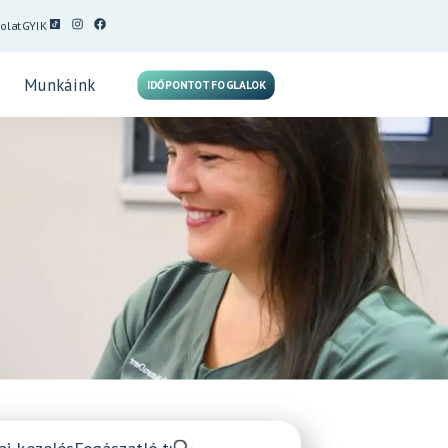
olat
GYIK
Munkáink
IDŐPONTOT FOGLALOK