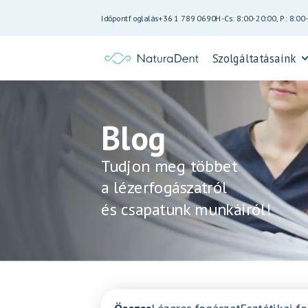
Időpontfoglalás
+36 1 789 0690
H-Cs: 8:00-20:00, P: 8:00
Szolgáltatásaink
Blog
Tudjon meg többet
a lézerfogászatról
és csapatunk munkáiról!