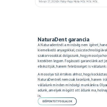
február 27, 2026
Dr. Fülöp-Papp Márta M.Sc. M.Sc. M.Sc.
NaturaDent garancia
A Naturadentnél a minőség nem ígéret, hane
kiemelkedő anyagokkal, csúcstechnológiáva
szakorvosokkal dolgozunk, hogy mosolya hos
kezekben legyen. Fogászati garanciánk azt j
elkészítjük, hanem felelősséget is vállalun
A mosolya túl értékes ahhoz, hogy kockáztas
NaturaDentnél nemcsak kezelünk, hanem írá
vállalunk minden minőségi munkánkra. Oly
adunk, amelyek mögött ott állunk ma, holna
is.
IDŐPONTOT FOGLALOK