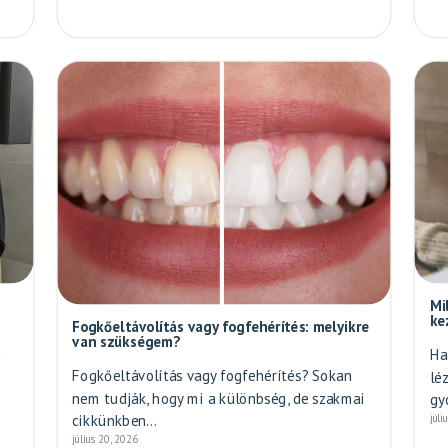
Mi
ke
Fogkőeltávolítás vagy fogfehérítés: melyikre
van szükségem?
n
Ha
Fogkőeltávolítás vagy fogfehérítés? Sokan
lé
nem tudják, hogy mi a különbség, de szakmai
gy
cikkünkben...
júli
július 20, 2026