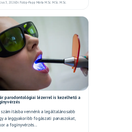
cius 3, 2026
Dr. Fülöp-Papp Márta M.Sc. M.Sc. M.Sc.
ár parodontológiai lézerrel is kezelhető a
gínyvérzés
 számításba vennénk a legáltalánosabb
gy a leggyakoribb fogászati panaszokat,
kor a fogínyvérzés...