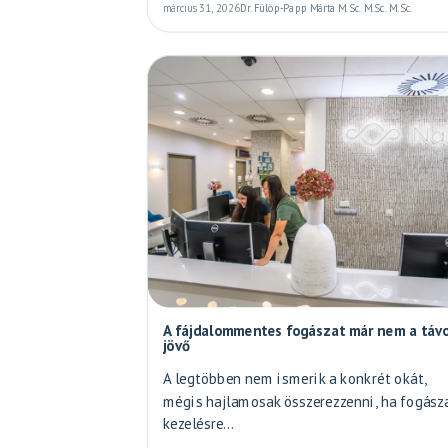
március 31, 2026
Dr. Fülöp-Papp Márta M.Sc. M.Sc. M.Sc.
A fájdalommentes fogászat már nem a távo
jövő
A legtöbben nem ismerik a konkrét okát,
mégis hajlamosak összerezzenni, ha fogász
kezelésre...