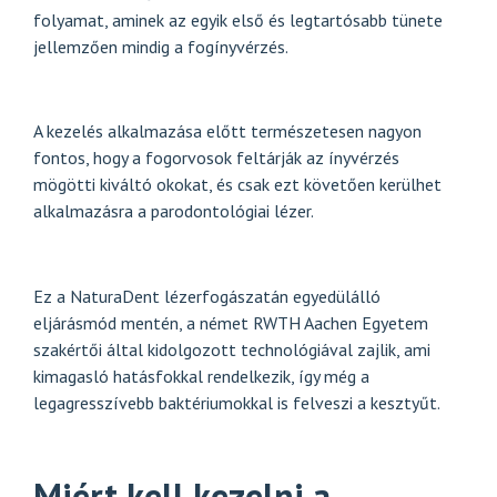
folyamat, aminek az egyik első és legtartósabb tünete
jellemzően mindig a fogínyvérzés.
A kezelés alkalmazása előtt természetesen nagyon
fontos, hogy a fogorvosok feltárják az ínyvérzés
mögötti kiváltó okokat, és csak ezt követően kerülhet
alkalmazásra a parodontológiai lézer.
Ez a NaturaDent lézerfogászatán egyedülálló
eljárásmód mentén, a német RWTH Aachen Egyetem
szakértői által kidolgozott technológiával zajlik, ami
kimagasló hatásfokkal rendelkezik, így még a
legagresszívebb baktériumokkal is felveszi a kesztyűt.
Miért kell kezelni a