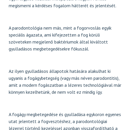
megismerni a kérdéses fogalom hátterét és jelentését.
A parodontológia nem más, mint a fogorvoslás egyik
speciális ágazata, ami kifejezetten a fog körüli
szöveteken megjelenő baktériumok által kiváltott
gyulladásos megbetegedésekre fókuszál.
Az ilyen gyulladásos állapotok hatására alakulhat ki
ugyanis a fogágybetegség (vagy más néven parodontitis),
amit a modern fogászatban a lézeres technológiával már
könnyen kezelhetünk, de nem volt ez mindig így.
A fogágy megbetegedése és gyulladása egykoron egyenes
utat jelentett a fogvesztéshez, a parodontológiai
lézerrel történő kezeléssel azonban visszafordítható a