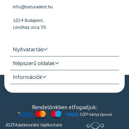
info@naturadent.hu
1024 Budapest,
Lövőház utca 39.
Nyitvatartás
Népszerű oldalak
Információk
Rendelőnkben elfogadjuk:
SZÉP-kártya típusok
ÁSZF
Adatkezelési tájékoztató