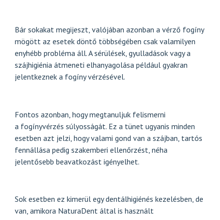
Bár sokakat megijeszt, valójában azonban a vérző fogíny
mögött az esetek döntő többségében csak valamilyen
enyhébb probléma áll. A sérülések, gyulladások vagy a
szájhigiénia átmeneti elhanyagolása például gyakran
jelentkeznek a fogíny vérzésével.
Fontos azonban, hogy megtanuljuk felismerni
a
fogínyvérzés
súlyosságát. Ez a tünet ugyanis minden
esetben azt jelzi, hogy valami gond van a szájban, tartós
fennállása pedig szakemberi ellenőrzést, néha
jelentősebb beavatkozást igényelhet.
Sok esetben ez kimerül egy dentálhigiénés kezelésben, de
van, amikor
a NaturaDent által is használt