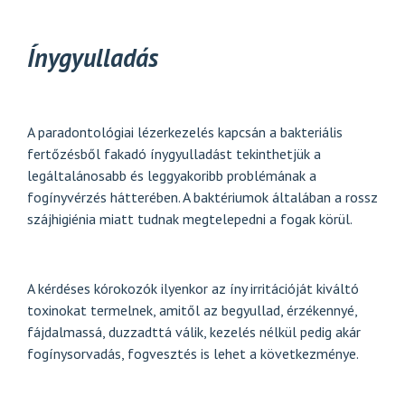
Ínygyulladás
A paradontológiai lézerkezelés kapcsán a bakteriális
fertőzésből fakadó ínygyulladást tekinthetjük a
legáltalánosabb és leggyakoribb problémának a
fogínyvérzés hátterében. A baktériumok általában a rossz
szájhigiénia miatt tudnak megtelepedni a fogak körül.
A kérdéses kórokozók ilyenkor az íny irritációját kiváltó
toxinokat termelnek, amitől az begyullad, érzékennyé,
fájdalmassá, duzzadttá válik, kezelés nélkül pedig akár
fogínysorvadás, fogvesztés is lehet a következménye.