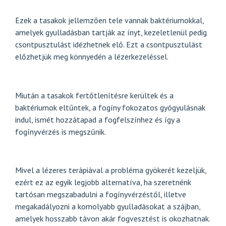
Ezek a tasakok jellemzően tele vannak baktériumokkal,
amelyek gyulladásban tartják az ínyt, kezeletlenül pedig
csontpusztulást idézhetnek elő. Ezt a csontpusztulást
előzhetjük meg könnyedén a lézerkezeléssel.
Miután a tasakok fertőtlenítésre kerültek és a
baktériumok eltűntek, a fogíny fokozatos gyógyulásnak
indul, ismét hozzátapad a fogfelszínhez és így a
fogínyvérzés is megszűnik.
Mivel a lézeres terápiával a probléma gyökerét kezeljük,
ezért ez az egyik legjobb alternatíva, ha szeretnénk
tartósan megszabadulni a fogínyvérzéstől, illetve
megakadályozni a komolyabb gyulladásokat a szájban,
amelyek hosszabb távon akár fogvesztést is okozhatnak.