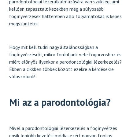
parodontológiai lézer
alkalmazására van szükség, ami
kellően tapasztalt kezekben még a súlyosabb
fogínyvérzések hátterében álló folyamatokat is képes
megszüntetni.
Hogy mit kell tudni nagy általánosságban a
fogínyvérzésről, mikor forduljunk vele fogorvoshoz és
miért előnyös ilyenkor a parodontológiai lézerkezelés?
Ebben a cikkben többek között ezekre a kérdésekre
válaszolunk!
Mi az a parodontológia?
Mivel a parodontológiai lézerkezelés a fogínyvérzés
egyik legjobb kezelési módja, ezért nagyon fontos