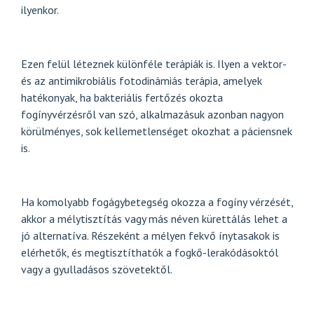
ilyenkor.
Ezen felül léteznek különféle terápiák is. Ilyen a vektor-
és az antimikrobiális fotodinámiás terápia, amelyek
hatékonyak, ha bakteriális fertőzés okozta
fogínyvérzésről van szó, alkalmazásuk azonban nagyon
körülményes, sok kellemetlenséget okozhat a páciensnek
is.
Ha komolyabb fogágybetegség okozza a fogíny vérzését,
akkor a mélytisztítás vagy más néven kürettálás lehet a
jó alternatíva. Részeként a mélyen fekvő ínytasakok is
elérhetők, és megtisztíthatók a fogkő-lerakódásoktól
vagy a gyulladásos szövetektől.