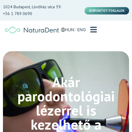
1024 Budapest, Lövőház utca 39.
IDŐPONTOT FOGLALOK
+36 1 789 0690
HUN
ENG
Akár
parodontológiai
lézerrel is
kezelhető a