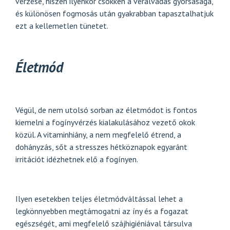
vérzése, hiszen ilyenkor csökken a véralvadás gyorsasága,
és különösen fogmosás után gyakrabban tapasztalhatjuk
ezt a kellemetlen tünetet.
Életmód
Végül, de nem utolsó sorban az életmódot is fontos
kiemelni a fogínyvérzés kialakulásához vezető okok
közül. A vitaminhiány, a nem megfelelő étrend, a
dohányzás, sőt a stresszes hétköznapok egyaránt
irritációt idézhetnek elő a fogínyen.
Ilyen esetekben teljes életmódváltással lehet a
legkönnyebben megtámogatni az íny és a fogazat
egészségét, ami megfelelő szájhigiéniával társulva