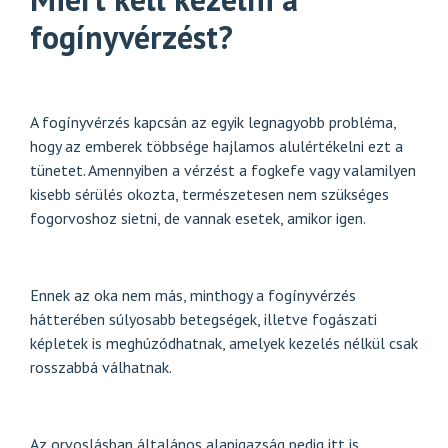
fogínyvérzést?
A fogínyvérzés kapcsán az egyik legnagyobb probléma,
hogy az emberek többsége hajlamos alulértékelni ezt a
tünetet. Amennyiben a vérzést a fogkefe vagy valamilyen
kisebb sérülés okozta, természetesen nem szükséges
fogorvoshoz sietni, de vannak esetek, amikor igen.
Ennek az oka nem más, minthogy a fogínyvérzés
hátterében súlyosabb betegségek, illetve fogászati
képletek is meghúzódhatnak, amelyek kezelés nélkül csak
rosszabbá válhatnak.
Az orvoslásban általános alapigazság pedig itt is