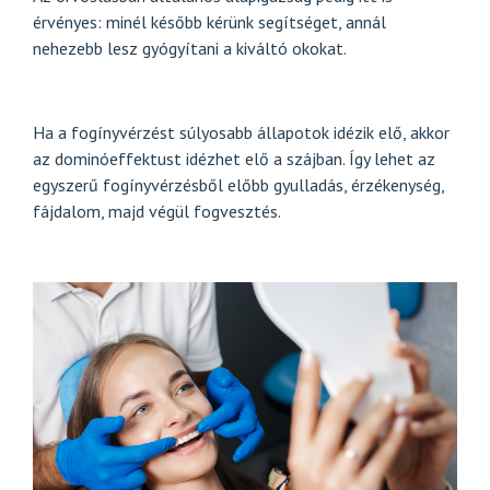
érvényes: minél később kérünk segítséget, annál
nehezebb lesz gyógyítani a kiváltó okokat.
Ha a fogínyvérzést súlyosabb állapotok idézik elő, akkor
az dominóeffektust idézhet elő a szájban. Így lehet az
egyszerű fogínyvérzésből előbb gyulladás, érzékenység,
fájdalom, majd végül fogvesztés.