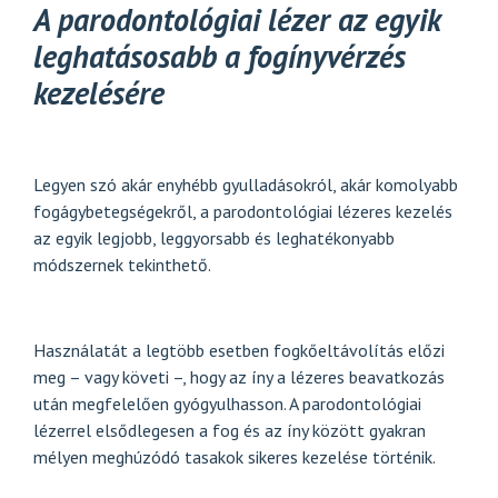
A parodontológiai lézer az egyik
leghatásosabb a fogínyvérzés
kezelésére
Legyen szó akár enyhébb gyulladásokról, akár komolyabb
fogágybetegségekről, a parodontológiai lézeres kezelés
az egyik legjobb, leggyorsabb és leghatékonyabb
módszernek tekinthető.
Használatát a legtöbb esetben fogkőeltávolítás előzi
meg – vagy követi –, hogy az íny a lézeres beavatkozás
után megfelelően gyógyulhasson. A parodontológiai
lézerrel elsődlegesen a fog és az íny között gyakran
mélyen meghúzódó tasakok sikeres kezelése történik.