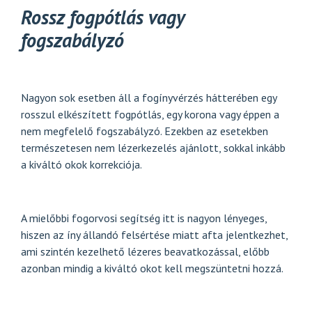
Rossz fogpótlás vagy
fogszabályzó
Nagyon sok esetben áll a fogínyvérzés hátterében egy
rosszul elkészített fogpótlás, egy korona vagy éppen a
nem megfelelő fogszabályzó. Ezekben az esetekben
természetesen nem lézerkezelés ajánlott, sokkal inkább
a kiváltó okok korrekciója.
A mielőbbi fogorvosi segítség itt is nagyon lényeges,
hiszen az íny állandó felsértése miatt afta jelentkezhet,
ami szintén kezelhető lézeres beavatkozással, előbb
azonban mindig a kiváltó okot kell megszüntetni hozzá.