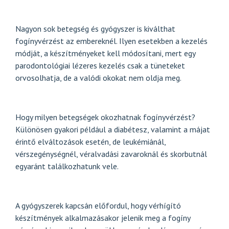
Nagyon sok betegség és gyógyszer is kiválthat
fogínyvérzést az embereknél. Ilyen esetekben a kezelés
módját, a készítményeket kell módosítani, mert egy
parodontológiai lézeres kezelés csak a tüneteket
orvosolhatja, de a valódi okokat nem oldja meg.
Hogy milyen betegségek okozhatnak fogínyvérzést?
Különösen gyakori például a diabétesz, valamint a májat
érintő elváltozások esetén, de leukémiánál,
vérszegénységnél, véralvadási zavaroknál és skorbutnál
egyaránt találkozhatunk vele.
A gyógyszerek kapcsán előfordul, hogy vérhígító
készítmények alkalmazásakor jelenik meg a fogíny