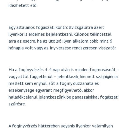
idézhetett elő.
Egy általános fogászati kontrollvizsgálatra azért
ilyenkor is érdemes bejelentkezni, különös tekintettel
arra az esetre, ha az utolsó ilyen alkalom több mint 6
hónapja volt vagy az íny vérzése rendszeresen visszatér.
Ha a fogínyvérzés 3-4 nap után is minden fogmosásnál –
vagy attól függetlenül – jelentkezik, kiemelt szájhigiénia
mellett sem enyhül, sőt a fogíny duzzanata és
érzékenysége egyaránt megfigyelhető, akkor
haladéktalanul jelentkezzünk be panaszainkkal fogászati
szűrésre.
A fogínyvérzés hátterében ugyanis ilyenkor valamilyen