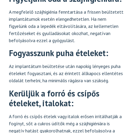
A megfelelő szájhigiénia fenntartása a frissen beültetett
implantátumok esetén elengedhetetlen. Ha nem
figyelünk oda a lepedék eltávolítására, az kellemetlen
fertőzéseket és gyulladásokat okozhat, negatívan
befolyásolva ezzel a gyógyulást.
Fogyasszunk puha ételeket:
Az implantátum beültetése után napokig lényeges puha
ételeket fogyasztani, és az érintett állkapocs ellentétes
oldalát terhelni, ha minimális rágásra van szükség.
Kerüljük a forró és csípős
ételeket, italokat:
A forró és csípős ételek vagy italok erősen irritálhatják a
fogínyt, sőt a cukros üdítők még a szájhigiéniára is
negatív hatást gyakorolhatnak, ezzel befolyásolva a