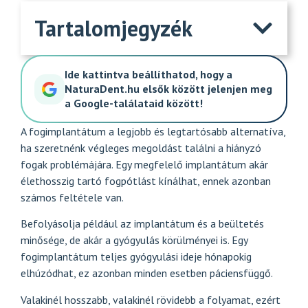
Tartalomjegyzék
Ide kattintva beállíthatod, hogy a
NaturaDent.hu elsők között jelenjen meg
a Google-találataid között!
A fogimplantátum a legjobb és legtartósabb alternatíva,
ha szeretnénk végleges megoldást találni a hiányzó
fogak problémájára. Egy megfelelő implantátum akár
élethosszig tartó fogpótlást kínálhat, ennek azonban
számos feltétele van.
Befolyásolja például az implantátum és a beültetés
minősége, de akár a gyógyulás körülményei is. Egy
fogimplantátum
teljes gyógyulási ideje hónapokig
elhúzódhat, ez azonban minden esetben páciensfüggő.
Valakinél hosszabb, valakinél rövidebb a folyamat, ezért