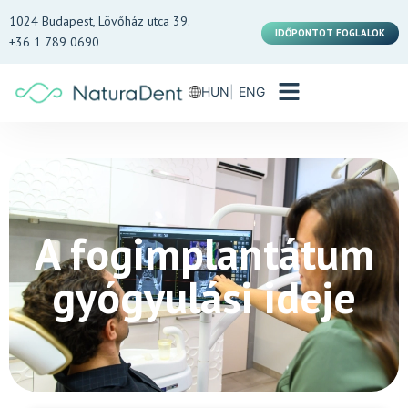
1024 Budapest, Lövőház utca 39.
IDŐPONTOT FOGLALOK
+36 1 789 0690
HUN
ENG
A fogimplantátum
gyógyulási ideje