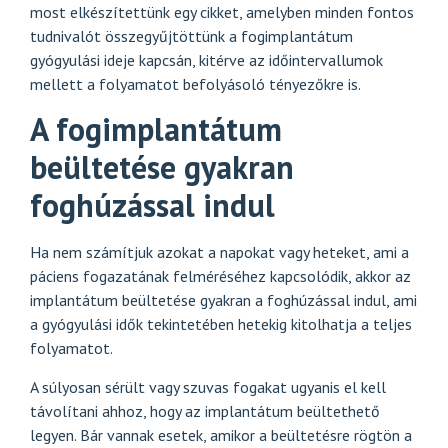
most elkészítettünk egy cikket, amelyben minden fontos
tudnivalót összegyűjtöttünk a fogimplantátum
gyógyulási ideje kapcsán, kitérve az időintervallumok
mellett a folyamatot befolyásoló tényezőkre is.
A fogimplantátum
beültetése gyakran
foghúzással indul
Ha nem számítjuk azokat a napokat vagy heteket, ami a
páciens fogazatának felméréséhez kapcsolódik, akkor az
implantátum beültetése gyakran a foghúzással indul, ami
a gyógyulási idők tekintetében hetekig kitolhatja a teljes
folyamatot.
A súlyosan sérült vagy szuvas fogakat ugyanis el kell
távolítani ahhoz, hogy az implantátum beültethető
legyen. Bár vannak esetek, amikor a beültetésre rögtön a