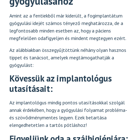
gyógyulásához
Amint az a fentiekből már kiderült, a fogimplantátum
gyógyulási idejét számos tényező meghatározza, de a
legfontosabb minden esetben az, hogy a páciens
megfelelően odafigyeljen és mindent megtegyen ezért.
Az alábbiakban összegyűjtöttünk néhány olyan hasznos
tippet és tanácsot, amelyek megtámogathatják a
gyógyulást:
Kövessük az implantológus
utasításait:
Az implantológus mindig pontos utasításokkal szolgál
annak érdekében, hogy a gyógyulási folyamat probléma-
és szövődménymentes legyen. Ezek betartása
elengedhetetlen a tartós pótláshoz!
Figyeljünk oda a szájhigiéniára: