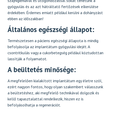
szájhigiéniával és utógondozással sokat tehetünk a
gyógyulás és az azt hátráltató fertőzések elkerülése
érdekében. Érdemes emiatt például kerülni a dohányzást
ebben az időszakban!
Általános egészségi állapot:
Természetesen a páciens egészségi állapota is mindig
befolyásolja az implantátum gyógyulási idejét. A
csontritkulás vagy a cukorbetegség például köztudottan
lassítják a folyamatot.
A beültetés minősége:
A megfelelően kialakított implantátum egy életre szól,
ezért nagyon fontos, hogy olyan szakembert válasszunk
a beültetéshez, aki megfelelő technikával dolgozik és
kellő tapasztalattal rendelkezik, hiszen ez is
befolyásolhatja a regenerációt.