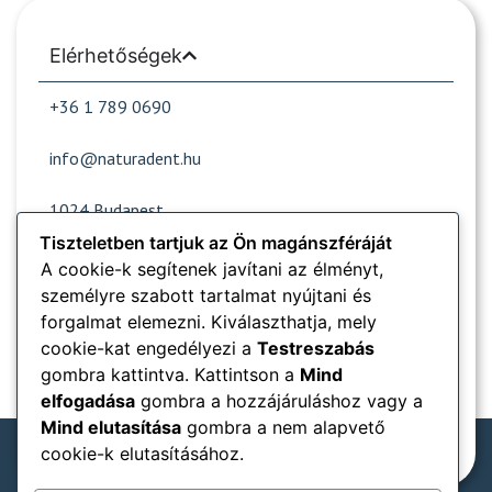
Elérhetőségek
+36 1 789 0690
info@naturadent.hu
1024 Budapest,
Lövőház utca 39.
Tiszteletben tartjuk az Ön magánszféráját
A cookie-k segítenek javítani az élményt,
személyre szabott tartalmat nyújtani és
Nyitvatartás
forgalmat elemezni. Kiválaszthatja, mely
cookie-kat engedélyezi a
Testreszabás
Népszerű oldalak
gombra kattintva. Kattintson a
Mind
elfogadása
gombra a hozzájáruláshoz vagy a
Információk
Mind elutasítása
gombra a nem alapvető
cookie-k elutasításához.