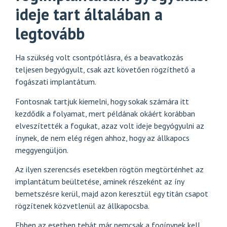
ideje tart általában a
legtovább
Ha szükség volt csontpótlásra, és a beavatkozás
teljesen begyógyult, csak azt követően rögzíthető a
fogászati implantátum.
Fontosnak tartjuk kiemelni, hogy sokak számára itt
kezdődik a folyamat, mert példának okáért korábban
elveszítették a fogukat, azaz volt ideje begyógyulni az
ínynek, de nem elég régen ahhoz, hogy az állkapocs
meggyengüljön.
Az ilyen szerencsés esetekben rögtön megtörténhet az
implantátum beültetése, aminek részeként az íny
bemetszésre kerül, majd azon keresztül egy titán csapot
rögzítenek közvetlenül az állkapocsba.
Ebben az esetben tehát már nemcsak a fogínynek kell