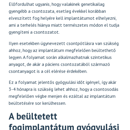
Előfordulhat ugyanis, hogy valakinek genetikailag
gyengébb a csontozata, esetleg évekkel korábban
elveszített fog helyére kell implantátumot elhelyezni,
ami a terhelés hiánya miatt természetes módon el tudja
gyengíteni a csontozatot.
Ilyen esetekben úgynevezett csontpótlásra van szükség
ahhoz, hogy az implantátum megfelelően beültethető
legyen. A folyamat során alkalmazhatnak szintetikus
anyagot, de akár a páciens csontozatából származó
csontanyagot is a cél elérése érdekében.
Ez a folyamat jelentős gyógyulási időt igényel, így akár
3-4 hónapra is szükség lehet ahhoz, hogy a csontosodás
megfelelően végbe menjen és ezáltal az implantátum
beültetésére sor kerülhessen.
A beültetett
fogimplantátum gyógyulási