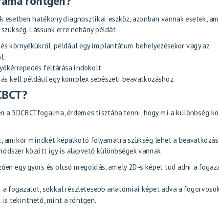
ráma röntgen?
k esetben hatékony diagnosztikai eszköz, azonban vannak esetek, am
szükség. Lássunk erre néhány példát:
 és környékükről, például egy implantátum behelyezésekor vagy az
l.
yökérrepedés feltárása indokolt.
s kell például egy komplex sebészeti beavatkozáshoz.
CBCT?
en a 3D
CBCT
fogalma, érdemes tisztába tenni, hogy mi a különbség kö
k, amikor mindkét képalkotó folyamatra szükség lehet a beavatkozás
 módszer között így is alapvető különbségek vannak.
ően egy gyors és olcsó megoldás, amely 2D-s képet tud adni a fogaz
 a fogazatot, sokkal részletesebb anatómiai képet adva a fogorvoso
is tekinthető, mint a röntgen.