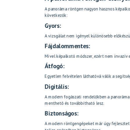
A panoráma röntgen nagyon hasznos képalkot
következők:
Gyors:
A vizsgálat nem igényel különösebb előkészüle
Fájdalommentes:
Mivel képalkotó módszer, ezért nem invazív e
Átfogó:
Egyetlen felvételen láthatóvá válik a segítség
Digitális:
A modern fogászati rendelőkben a panoráma rö
menthető és továbbítható lesz.
Biztonságos:
A modern röntgengépeket már úgy fejlesztett