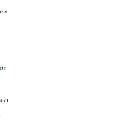
ikor
zte
atról
k