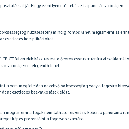
pusztulással jár. Hogy ez milyen mértékű, azt a panoráma röntgen
bölcsességfog húzás
esetén) mindig fontos lehet megismerni az érin
e az esetleges komplikációkat.
 CB CT felvételek készítésére, előzetes csontstruktúra vizsgálatnál 
ráma röntgen is elegendő lehet.
mint a nem megfelelően növekvő bölcsességfog vagy a fogcsíra hiánya
át az esetleges beavatkozások előtt.
len megismerni a fogak nem látható részeit is. Ebben a panoráma rö
jüreget képes prezentálni a fogorvos számára.