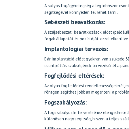
A súlyos fogágybetegség a legtöbbször csont
segítségével könnyedén fel lehet tárni.
Sebészeti beavatkozás:
A szájsebészeti beavatkozások előtt (például
fogak állapotát és pozícióját, ezzel elkerülv
Implantológiai tervezés:
Bár implantáció előtt gyakran van szükség 3D
csontpótlás szükségének tervezésénél a pano
Fogfejlődési eltérések:
Az olyan fogfejlődési rendellenességeknél, 
röntgen segíthet jobban megérteni a problém
Fogszabályozás:
A fogszabályozás tervezéséhez elengedhetet
különösen nagy segítség, hiszen a teljes szá