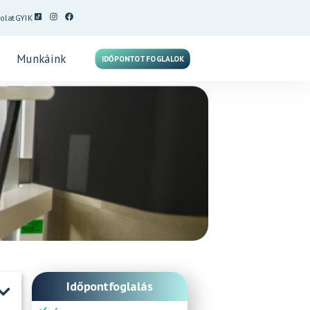
olat
GYIK
Munkáink
IDŐPONTOT FOGLALOK
Időpontfoglalás