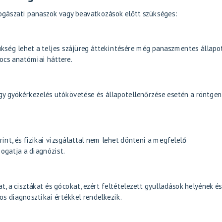
ogászati panaszok vagy beavatkozások előtt szükséges:
ükség lehet a teljes szájüreg áttekintésére még panaszmentes állap
pocs anatómiai háttere.
gy gyökérkezelés utókövetése és állapotellenőrzése esetén a röntgen
rint, és fizikai vizsgálattal nem lehet dönteni a megfelelő
gatja a diagnózist.
at, a cisztákat és gócokat, ezért feltételezett gyulladások helyének é
s diagnosztikai értékkel rendelkezik.