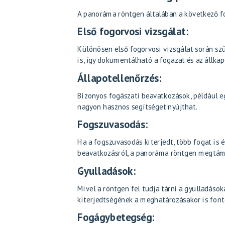
A panoráma röntgen általában a következő f
Első fogorvosi vizsgálat:
Különösen első fogorvosi vizsgálat során sz
is, így dokumentálható a fogazat és az állka
Állapotellenőrzés:
Bizonyos fogászati beavatkozások, például e
nagyon hasznos segítséget nyújthat.
Fogszuvasodás:
Ha a fogszuvasodás kiterjedt, több fogat is é
beavatkozásról, a panoráma röntgen megtámo
Gyulladások:
Mivel a röntgen fel tudja tárni a gyulladások
kiterjedtségének a meghatározásakor is fonto
Fogágybetegség: