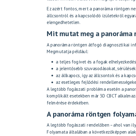
Ez azért fontos, mert a panoráma röntgen nem
állcsontról és a kapcsolódó ízületekről egya
elengedhetetlen.
Mit mutat meg a panoráma 
A panoráma röntgen átfogó diagnosztikai inf
Megmutatja például:
a teljes fogívet és a fogak elhelyezkedé
a jelentősebb szuvasodásokat, sérüléseke
az állkapocs, így az állcsontok és a kapc
az esetleges fejlődési rendellenességeke
A legtöbb fogászati probléma esetén a panor
komplikált esetekben már 3D CBCT alkalmaz
felmérése érdekében.
A panoráma röntgen folyama
A legtöbb fogászati rendelőben – ahol van il
Folyamata általában a következőképpen alak