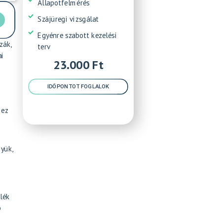
Állapotfelmérés
Szájüregi vizsgálat
Egyénre szabott kezelési
zák,
terv
ai
23.000 Ft
IDŐPONTOT FOGLALOK
 ez
yük,
lék
p