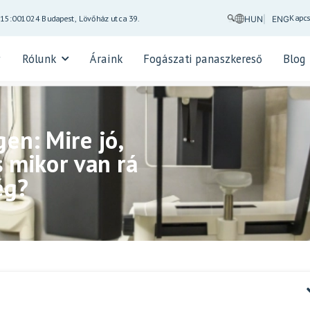
Kapcs
-15:00
1024 Budapest, Lövőház utca 39.
HUN
ENG
Rólunk
Áraink
Fogászati panaszkereső
Blog
en: Mire jó,
 mikor van rá
ég?