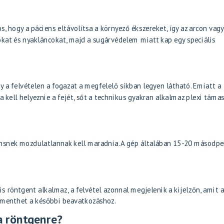
s, hogy a páciens eltávolítsa a környező ékszereket, így az arcon vagy
ókat és nyakláncokat, majd a sugárvédelem miatt kap egy speciális
 a felvételen a fogazat a megfelelő síkban legyen látható. Emiatt a
kell helyeznie a fejét, sőt a technikus gyakran alkalmaz plexi támas
ensnek mozdulatlannak kell maradnia. A gép általában 15-20 másodpe
s röntgent alkalmaz, a felvétel azonnal megjelenik a kijelzőn, amit 
elmenthet a későbbi beavatkozáshoz.
a röntgenre?