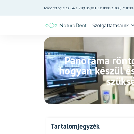
Időpontfoglalás
+36 1 789 0690
H-Cs: 8:00-20:00, P: 8:00
Szolgáltatásaink
Panoráma röntg
hogyan készül és
szüks
Tartalomjegyzék