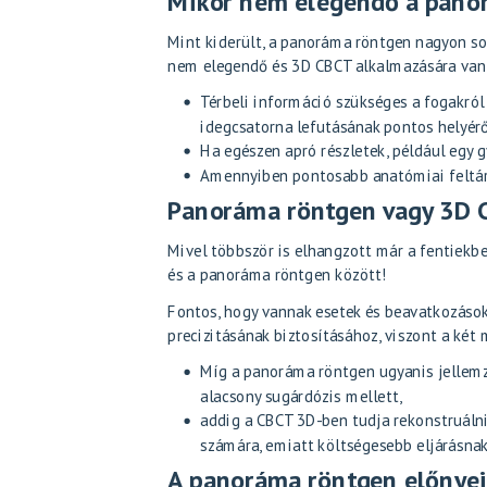
Mikor nem elegendő a pano
Mint kiderült, a panoráma röntgen nagyon so
nem elegendő és 3D CBCT alkalmazására van 
Térbeli információ szükséges a fogakról
idegcsatorna lefutásának pontos helyérő
Ha egészen apró részletek, például egy g
Amennyiben pontosabb anatómiai feltárá
Panoráma röntgen vagy 3D 
Mivel többször is elhangzott már a fentiekb
és a panoráma röntgen között!
Fontos, hogy vannak esetek és beavatkozáso
precizitásának biztosításához, viszont a két
Míg a panoráma röntgen ugyanis jellemz
alacsony sugárdózis mellett,
addig a CBCT 3D-ben tudja rekonstruálni
számára, emiatt költségesebb eljárásnak 
A panoráma röntgen előnyei