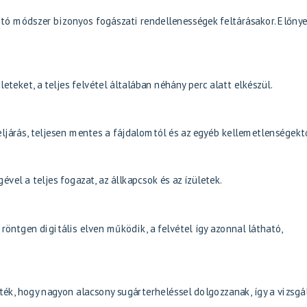
ó módszer bizonyos fogászati rendellenességek feltárásakor. Előnye
teket, a teljes felvétel általában néhány perc alatt elkészül.
ljárás, teljesen mentes a fájdalomtól és az egyéb kellemetlenségektő
ével a teljes fogazat, az állkapcsok és az ízületek.
ntgen digitális elven működik, a felvétel így azonnal látható,
ék, hogy nagyon alacsony sugárterheléssel dolgozzanak, így a vizsgá