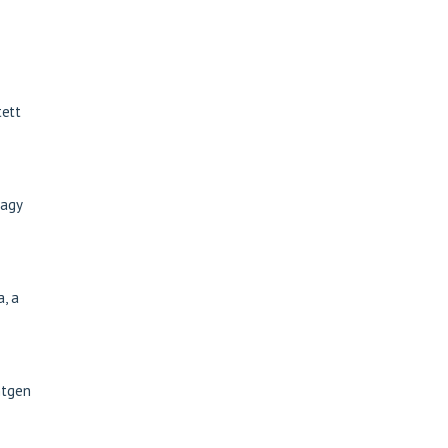
tett
vagy
, a
ntgen