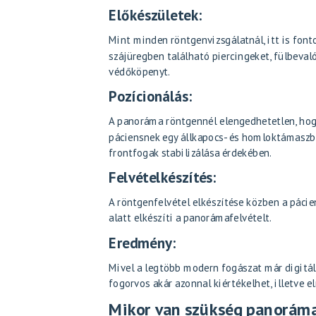
Előkészületek:
Mint minden röntgenvizsgálatnál, itt is fonto
szájüregben található piercingeket, fülbeval
védőköpenyt.
Pozícionálás:
A panoráma röntgennél elengedhetetlen, hogy
páciensnek egy állkapocs- és homloktámaszba 
frontfogak stabilizálása érdekében.
Felvételkészítés:
A röntgenfelvétel elkészítése közben a páci
alatt elkészíti a panorámafelvételt.
Eredmény:
Mivel a legtöbb modern fogászat már digitáli
fogorvos akár azonnal kiértékelhet, illetve 
Mikor van szükség panorám