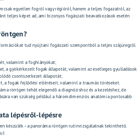
csak egyetlen fogról vagy régióról, hanem a teljes fogazatról, az
ránt teljes képet ad, ami bizonyos fogászati beavatkozások esetén
röntgen?
ormációkat tud nyújtani fogászati szempontból a teljes szájüregről.
sét, valamint a foghiányokat;
t, a gyökérkezelt fogak állapotát, valamint az esetleges gyulladások
solódó csontszerkezet állapotát;
t, a fogak fejlődési eltéréseit, valamint a traumás töréseket.
áma röntgen tehát elegendő a diagnózishoz és a kezeléshez, de
ására van szükség például a háromdimenziós anatómia pontosabb
ta lépésről-lépésre
yen készülék – a panoráma röntgen rutinvizsgálatnak tekinthető.
ul: