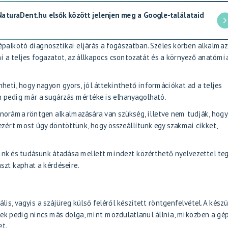
 NaturaDent.hu elsők között jelenjen meg a Google-találataid
palkotó diagnosztikai eljárás a fogászatban. Széles körben alkalmaz
a teljes fogazatot, az állkapocs csontozatát és a környező anatómi
eti, hogy nagyon gyors, jól áttekinthető információkat ad a teljes
 pedig már a sugárzás mértéke is elhanyagolható.
noráma röntgen
alkalmazására van szükség, illetve nem tudják, hogy
 ezért most úgy döntöttünk, hogy összeállítunk egy szakmai cikket,
aink és tudásunk átadása mellett mindezt közérthető nyelvezettel teg
szt kaphat a kérdéseire.
s, vagyis a szájüreg külső feléről készített röntgenfelvétel. A készü
nek pedig nincs más dolga, mint mozdulatlanul állnia, miközben a gé
et.