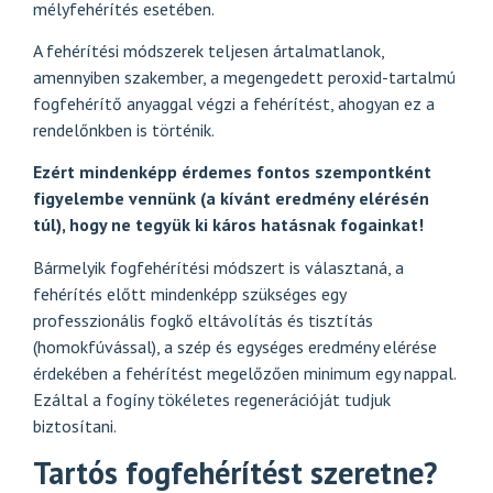
mélyfehérítés esetében.
A fehérítési módszerek teljesen ártalmatlanok,
amennyiben szakember, a megengedett peroxid-tartalmú
fogfehérítő anyaggal végzi a fehérítést, ahogyan ez a
rendelőnkben is történik.
Ezért mindenképp érdemes fontos szempontként
figyelembe vennünk (a kívánt eredmény elérésén
túl), hogy ne tegyük ki káros hatásnak fogainkat!
Bármelyik fogfehérítési módszert is választaná, a
fehérítés előtt mindenképp szükséges egy
professzionális fogkő eltávolítás és tisztítás
(homokfúvással), a szép és egységes eredmény elérése
érdekében a fehérítést megelőzően minimum egy nappal.
Ezáltal a fogíny tökéletes regenerációját tudjuk
biztosítani.
Tartós fogfehérítést szeretne?