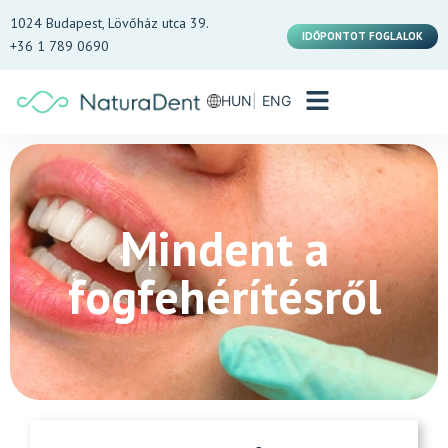
1024 Budapest, Lövőház utca 39.
IDŐPONTOT FOGLALOK
+36 1 789 0690
HUN
ENG
Mindent a
fogfehérítésről