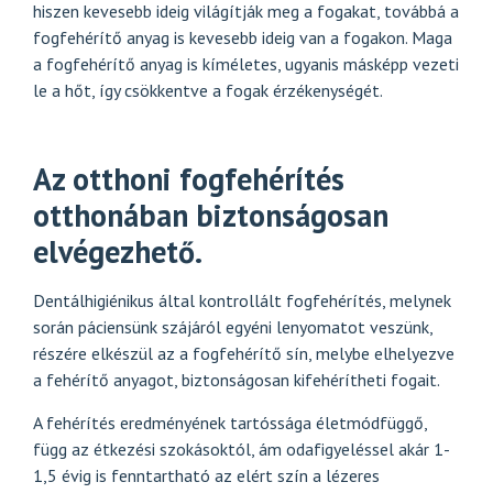
hiszen kevesebb ideig világítják meg a fogakat, továbbá a
fogfehérítő anyag is kevesebb ideig van a fogakon. Maga
a
fogfehérítő anyag is kíméletes
, ugyanis másképp vezeti
le a hőt, így csökkentve a fogak érzékenységét.
Az otthoni fogfehérítés
otthonában biztonságosan
elvégezhető.
Dentálhigiénikus által kontrollált fogfehérítés, melynek
során páciensünk szájáról egyéni lenyomatot veszünk,
részére elkészül az a fogfehérítő sín, melybe elhelyezve
a fehérítő anyagot, biztonságosan kifehérítheti fogait.
A fehérítés eredményének tartóssága életmódfüggő,
függ az étkezési szokásoktól, ám odafigyeléssel akár 1-
1,5 évig is fenntartható az elért szín a lézeres