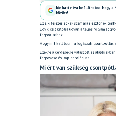
Ide kattintva beállíthatod, hogy a
között!
Ez a kifejezés sokak számára ijesztőnek tűnhe
Egy kicsit kitolja ugyan a teljes folyamat g
fogpótláshoz.
Hogy mit kell tudni a fogászati csontpótlás e
Ezekre a kérdésekre válaszolt az alábbiakba
fogorvosa és implantológusa.
Miért van szükség csontpótl