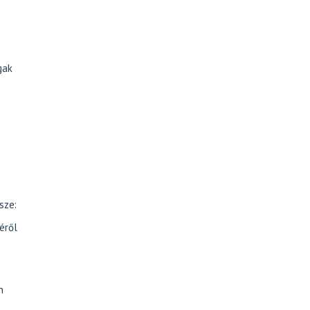
gak
sze:
éről
n