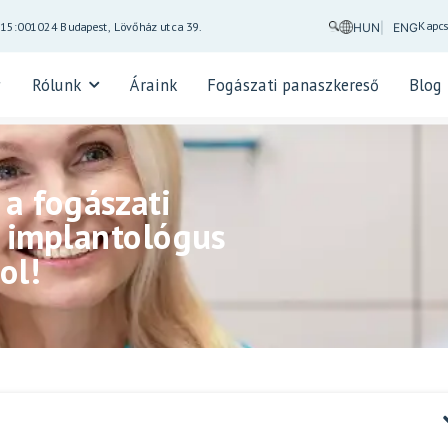
Kapcs
-15:00
1024 Budapest, Lövőház utca 39.
HUN
ENG
Rólunk
Áraink
Fogászati panaszkereső
Blog
a fogászati
z implantológus
ol!