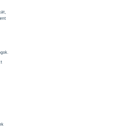
át,
bent
agok.
tt
ek