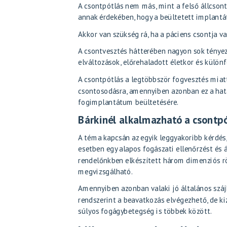
A csontpótlás nem más, mint a felső állcson
annak érdekében, hogy a beültetett implantát
Akkor van szükség rá, ha a páciens csontja v
A csontvesztés hátterében nagyon sok tényez
elváltozások, előrehaladott életkor és különf
A csontpótlás a legtöbbször fogvesztés miatt
csontosodásra, amennyiben azonban ez a hatá
fogimplantátum beültetésére.
Bárkinél alkalmazható a csontp
A téma kapcsán az egyik leggyakoribb kérdés,
esetben egy alapos fogászati ellenőrzést és 
rendelőnkben elkészített három dimenziós rö
megvizsgálható.
Amennyiben azonban valaki jó általános szájh
rendszerint a beavatkozás elvégezhető, de ki
súlyos fogágybetegség is többek között.