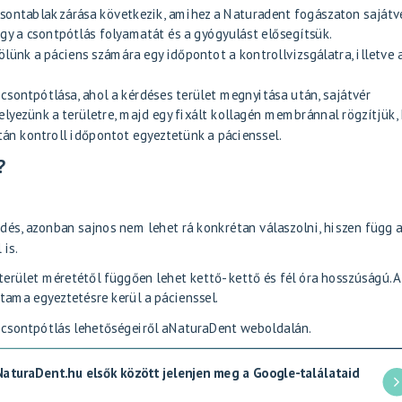
sontablak zárása következik, amihez a Naturadent fogászaton sajátv
y a csontpótlás folyamatát és a gyógyulást elősegítsük.
ölünk a páciens számára egy időpontot a kontrollvizsgálatra, illetve 
c
csontpótlása
, ahol a kérdéses terület megnyitása után, sajátvér
lyezünk a területre, majd egy fixált kollagén membránnal rögzítjük,
tán kontroll időpontot egyeztetünk a pácienssel.
?
dés, azonban sajnos nem lehet rá konkrétan válaszolni, hiszen függ 
 is.
rület méretétől függően lehet kettő- kettő és fél óra hosszúságú. A
tama egyeztetésre kerül a pácienssel.
csontpótlás lehetőségeiről a
NaturaDent weboldalán.
 NaturaDent.hu elsők között jelenjen meg a Google-találataid