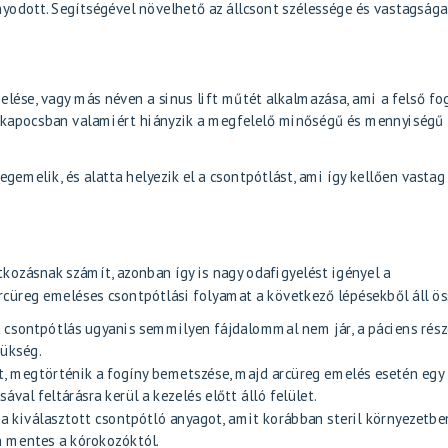
nyodott. Segítségével növelhető az állcsont szélessége és vastagsága
lése, vagy más néven a sinus lift műtét alkalmazása, ami a felső fo
llkapocsban valamiért hiányzik a megfelelő minőségű és mennyiségű
gemelik, és alatta helyezik el a csontpótlást, ami így kellően vastag
?
kozásnak számít, azonban így is nagy odafigyelést igényel a
rcüreg emeléses csontpótlási folyamat a következő lépésekből áll ös
a csontpótlás ugyanis semmilyen fájdalommal nem jár, a páciens rész
zükség.
át, megtörténik a fogíny bemetszése, majd arcüreg emelés esetén egy
val feltárásra kerül a kezelés előtt álló felület.
 a kiválasztott csontpótló anyagot, amit korábban steril környezetbe
an mentes a kórokozóktól.