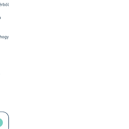
érből
a
 hogy
a