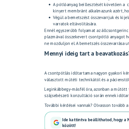
A pótlóanyag beillesztését követően a c
kinyert membránt alkalmazunk azért, hog
Végül a bemetszést összevarrjuk és kijel
varratok eltávolítására.
Ennél egyszerűbb folyamat az állcsontgerin
plazmával összekevert csontpótló anyagot he
ne mozduljon el. A bemetszés összevarrása u
Mennyi ideig tart a beavatkozás
A csontpótlás időtartama nagyon gyakori kér
választott műtéti technikától és a pácienstől
Leginkábbegy-másfél óra, azonban a műtött te
szájsebészeti konzultáció során ennek időtar
További kérdései vannak? Olvasson tovább a 
Ide kattintva beállíthatod, hogy a
között!