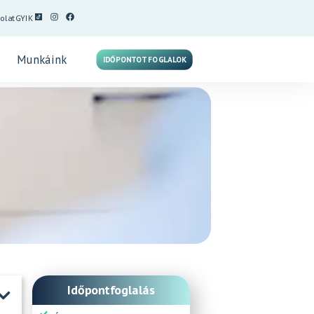
olat
GYIK
Munkáink
IDŐPONTOT FOGLALOK
Időpontfoglalás