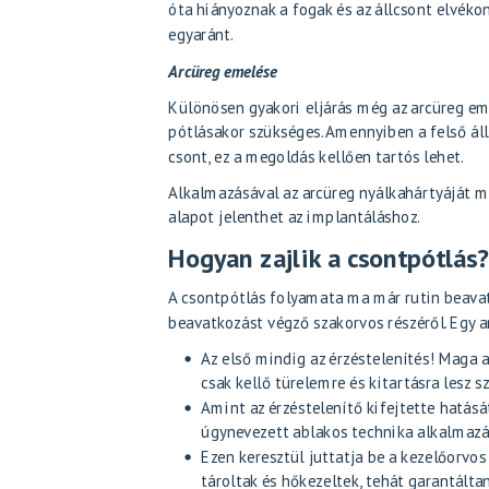
óta hiányoznak a fogak és az állcsont elvéko
egyaránt.
Arcüreg emelése
Különösen gyakori eljárás még az arcüreg eme
pótlásakor szükséges. Amennyiben a felső á
csont, ez a megoldás kellően tartós lehet.
Alkalmazásával az arcüreg nyálkahártyáját me
alapot jelenthet az implantáláshoz.
Hogyan zajlik a csontpótlás
A csontpótlás folyamata ma már rutin beavat
beavatkozást végző szakorvos részéről. Egy a
Az első mindig az érzéstelenítés! Maga 
csak kellő türelemre és kitartásra lesz s
Amint az érzéstelenítő kifejtette hatás
úgynevezett ablakos technika alkalmazásá
Ezen keresztül juttatja be a kezelőorvos
tároltak és hőkezeltek, tehát garantált