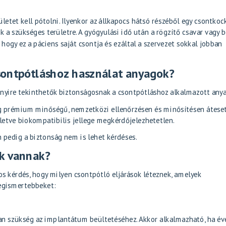
etet kell pótolni. Ilyenkor az állkapocs hátsó részéből egy csontkock
 a szükséges területre. A gyógyulási idő után a rögzítő csavar vagy 
, hogy ez a páciens saját csontja és ezáltal a szervezet sokkal jobban
sontpótláshoz használat anyagok?
nyire tekinthetők biztonságosnak a csontpótláshoz alkalmazott any
ag prémium minőségű, nemzetközi ellenőrzésen és minősítésen átese
lletve biokompatibilis jellege megkérdőjelezhetetlen.
pedig a biztonság nem is lehet kérdéses.
k vannak?
s kérdés, hogy milyen csontpótló eljárások léteznek, amelyek
legismertebbeket:
van szükség az implantátum beültetéséhez. Akkor alkalmazható, ha év