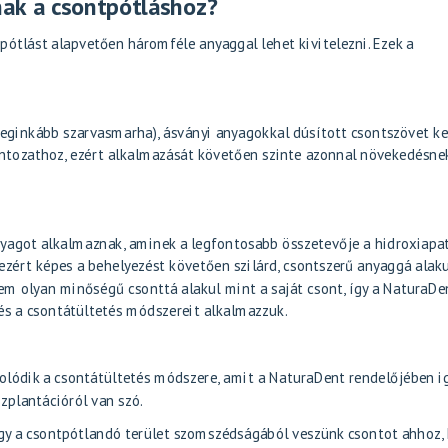
ak a csontpótláshoz?
pótlást alapvetően háromféle anyaggal lehet kivitelezni. Ezek a
leginkább szarvasmarha), ásványi anyagokkal dúsított csontszövet ke
sontozathoz, ezért alkalmazását követően szinte azonnal növekedésne
yagot alkalmaznak, aminek a legfontosabb összetevője a hidroxiapat
 ezért képes a behelyezést követően szilárd, csontszerű anyaggá alaku
m olyan minőségű csonttá alakul mint a saját csont, így a NaturaDe
és a csontátültetés módszereit alkalmazzuk.
olódik a csontátültetés módszere, amit a NaturaDent rendelőjében i
zplantációról van szó.
agy a csontpótlandó terület szomszédságából veszünk csontot ahhoz,