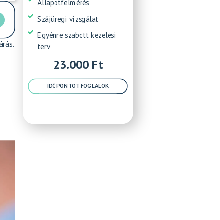
Állapotfelmérés
Szájüregi vizsgálat
Egyénre szabott kezelési
árás.
terv
23.000 Ft
IDŐPONTOT FOGLALOK