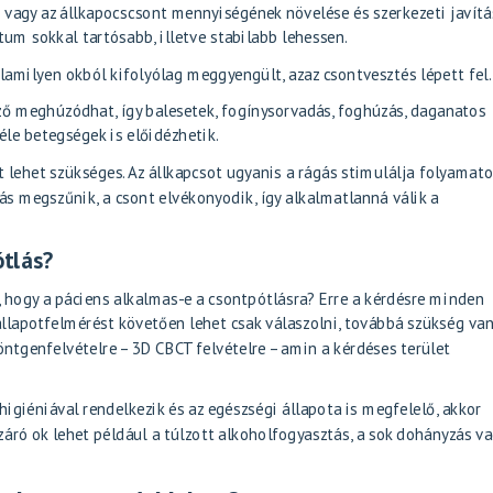
t vagy az állkapocscsont mennyiségének növelése és szerkezeti javítá
um sokkal tartósabb, illetve stabilabb lehessen.
alamilyen okból kifolyólag meggyengült, azaz csontvesztés lépett fel.
ő meghúzódhat, így balesetek, fogínysorvadás, foghúzás, daganatos
éle betegségek is előidézhetik.
 lehet szükséges. Az állkapcsot ugyanis a rágás stimulálja folyamat
s megszűnik, a csont elvékonyodik, így alkalmatlanná válik a
ótlás?
 hogy a páciens alkalmas-e a csontpótlásra? Erre a kérdésre minden
állapotfelmérést követően lehet csak válaszolni, továbbá szükség van
ntgenfelvételre – 3D CBCT felvételre – amin a kérdéses terület
igiéniával rendelkezik és az egészségi állapota is megfelelő, akkor
záró ok lehet például a túlzott alkoholfogyasztás, a sok dohányzás va