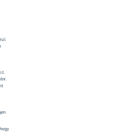
rül
k
it.
lni.
nt
gen
 hogy