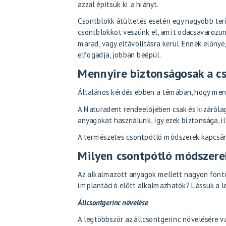
azzal építsük ki a hiányt.
Csontblokk átültetés esetén egy nagyobb terül
csontblokkot veszünk el, amit odacsavarozunk
marad, vagy eltávolításra kerül. Ennek előnye
elfogadja, jobban beépül.
Mennyire biztonságosak a c
Általános kérdés ebben a témában, hogy men
A Naturadent rendeelőjében csak és kizáról
anyagokat használunk, így ezek biztonsága, i
A természetes csontpótló módszerek kapcsán 
Milyen csontpótló módszere
Az alkalmazott anyagok mellett nagyon fonto
implantáció előtt alkalmazhatók? Lássuk a 
Állcsontgerinc növelése
A legtöbbször az állcsontgerinc növelésére 