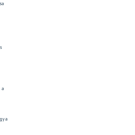
sa
os
 a
gy a