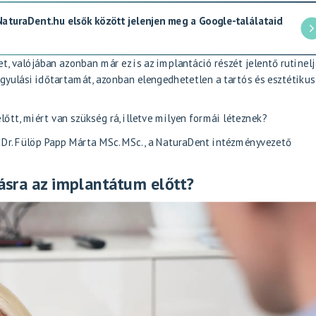
 NaturaDent.hu elsők között jelenjen meg a Google-találataid
t, valójában azonban már ez is az implantáció részét jelentő rutinelj
yógyulási időtartamát, azonban elengedhetetlen a tartós és esztétikus
lőtt, miért van szükség rá, illetve milyen formái léteznek?
n
Dr. Fülöp Papp Márta MSc. MSc.
, a NaturaDent intézményvezető
ásra az implantátum előtt?