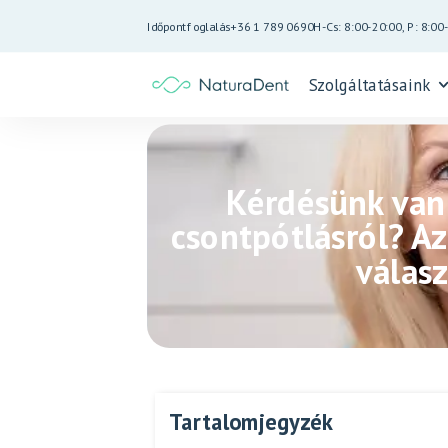
Időpontfoglalás
+36 1 789 0690
H-Cs: 8:00-20:00, P: 8:00
Szolgáltatásaink
Kérdésünk van 
csontpótlásról? A
válasz
Tartalomjegyzék