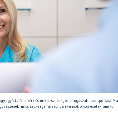
gy egyáltalán miért és mikor szükséges a fogászati csontpótlás? Már
gy részének nincs szüksége rá, azonban vannak olyan esetek, amikor