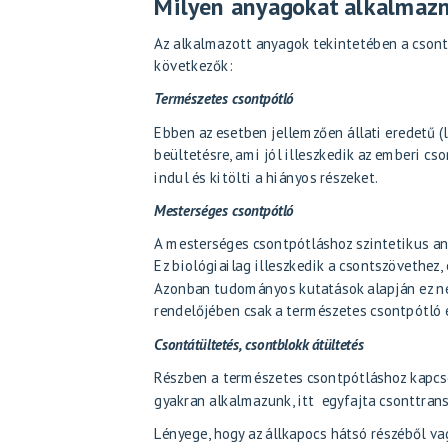
Milyen anyagokat alkalmazn
Az alkalmazott anyagok tekintetében a csont
következők:
Természetes csontpótló
Ebben az esetben jellemzően állati eredetű (
beültetésre, ami jól illeszkedik az emberi c
indul és kitölti a hiányos részeket.
Mesterséges csontpótló
A mesterséges csontpótláshoz szintetikus an
Ez biológiailag illeszkedik a csontszövethez,
Azonban tudományos kutatások alapján ez ne
rendelőjében csak a természetes csontpótló 
Csontátültetés, csontblokk átültetés
Részben a természetes csontpótláshoz kapcs
gyakran alkalmazunk, itt egyfajta csonttrans
Lényege, hogy az állkapocs hátsó részéből v