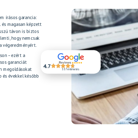
m írásos garancia:
l és magasan képzett
szú távon is biztos
elenti, hogy nemcsak
k a végeredményért.
son – ezért a
sos garanciát
4.7
an megoldásokat
337 értékelés
p és évekkel később