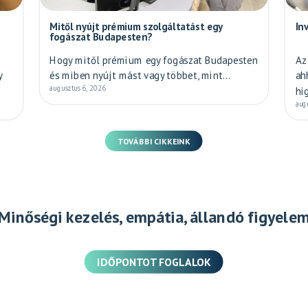
Mitől nyújt prémium szolgáltatást egy
In
fogászat Budapesten?
Hogy mitől prémium egy fogászat Budapesten
Az
y
és miben nyújt mást vagy többet, mint...
ah
augusztus 6, 2026
hi
aug
TOVÁBBI CIKKEINK
Minőségi kezelés, empátia, állandó figyele
IDŐPONTOT FOGLALOK