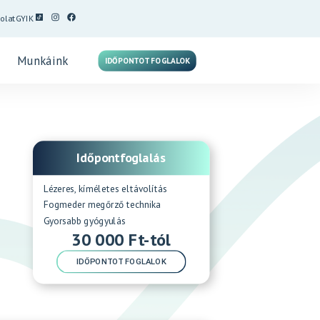
olat
GYIK
Munkáink
IDŐPONTOT FOGLALOK
Időpontfoglalás
Lézeres, kíméletes eltávolítás
Fogmeder megőrző technika
Gyorsabb gyógyulás
30 000 Ft-tól
IDŐPONTOT FOGLALOK