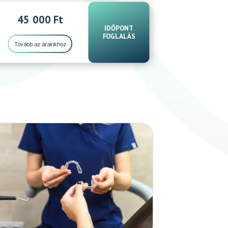
45 000 Ft
IDŐPONT
FOGLALÁS
Tovább az árainkhoz