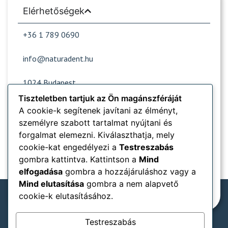
Elérhetőségek
+36 1 789 0690
info@naturadent.hu
1024 Budapest,
Lövőház utca 39.
Tiszteletben tartjuk az Ön magánszféráját
A cookie-k segítenek javítani az élményt,
személyre szabott tartalmat nyújtani és
Nyitvatartás
forgalmat elemezni. Kiválaszthatja, mely
cookie-kat engedélyezi a
Testreszabás
Népszerű oldalak
gombra kattintva. Kattintson a
Mind
elfogadása
gombra a hozzájáruláshoz vagy a
Információk
Mind elutasítása
gombra a nem alapvető
cookie-k elutasításához.
Testreszabás