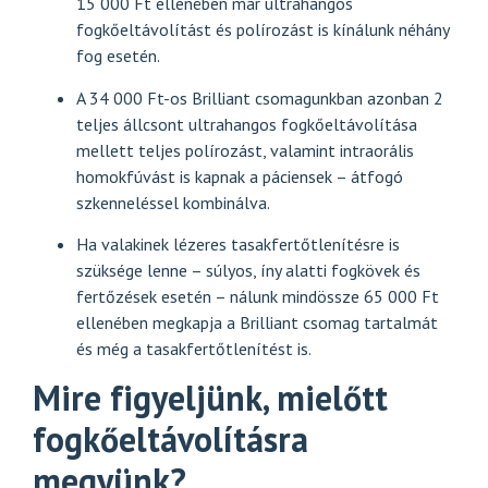
15 000 Ft ellenében már ultrahangos
fogkőeltávolítást és polírozást is kínálunk néhány
fog esetén.
A 34 000 Ft-os Brilliant csomagunkban azonban 2
teljes állcsont ultrahangos fogkőeltávolítása
mellett teljes polírozást, valamint intraorális
homokfúvást is kapnak a páciensek – átfogó
szkenneléssel kombinálva.
Ha valakinek lézeres tasakfertőtlenítésre is
szüksége lenne – súlyos, íny alatti fogkövek és
fertőzések esetén – nálunk mindössze 65 000 Ft
ellenében megkapja a Brilliant csomag tartalmát
és még a tasakfertőtlenítést is.
Mire figyeljünk, mielőtt
fogkőeltávolításra
megyünk?