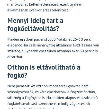
már okozhat kellemetlenséget, ezért gyakran
alkalmaznak ilyenkor érzéstelenítést.
Mennyi ideig tart a
fogkőeltávolítás?
Minden esetben páciensfüggő. Valakinél 25-30 perc
elegendő, ha csak néhány fog általános tisztítására van
szükség, súlyosabb esetekben azonban akár 60 percig is
eltarthat.
Otthon is eltávolítható a
fogkő?
Nem javasolt. Az otthoni módszerek gyakran nem
szabályozhatók, és kárt okozhatnak a fogzománcban,
sőt még a fogínyben is. Ha kellően alapos és szakszerű
fogkőeltávolítást szeretnénk, mindig végeztessük