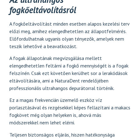
fogkőeltávolításról
A fogkőeltávolítást minden esetben alapos kezelési terv
előzi meg, amihez elengedhetetlen az állapotfelmérés.
Előfordulhatnak ugyanis olyan tényezők, amelyek nem
teszik lehetővé a beavatkozást.
A fogak állapotának megvizsgálása mellett
elengedhetetlen feltárni a fogkő mennyiségét is a fogak
felszínén. Csak ezt követően kerülhet sor a lerakódások
eltávolítására, ami a NaturaDent rendelőjében
professzionális ultrahangos depurátorral történik.
Ez a magas frekvencián üzemelő eszköz víz
porlasztásával és rezgésekkel képes fellazítani a makacs
fogkövet még olyan helyeken is, ahová más
módszerekkel nem lehet elérni.
Teljesen biztonságos eljárás, hiszen hatékonysága