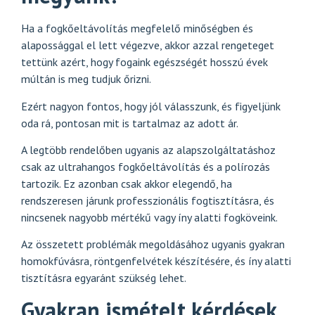
Ha a fogkőeltávolítás megfelelő minőségben és
alapossággal el lett végezve, akkor azzal rengeteget
tettünk azért, hogy fogaink egészségét hosszú évek
múltán is meg tudjuk őrizni.
Ezért nagyon fontos, hogy jól válasszunk, és figyeljünk
oda rá, pontosan mit is tartalmaz az adott ár.
A legtöbb rendelőben ugyanis az alapszolgáltatáshoz
csak az ultrahangos fogkőeltávolítás és a polírozás
tartozik. Ez azonban csak akkor elegendő, ha
rendszeresen járunk professzionális fogtisztításra, és
nincsenek nagyobb mértékű vagy íny alatti fogköveink.
Az összetett problémák megoldásához ugyanis gyakran
homokfúvásra, röntgenfelvétek készítésére, és íny alatti
tisztításra egyaránt szükség lehet.
Gyakran ismételt kérdések