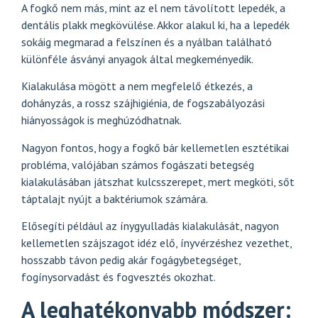
A fogkő nem más, mint az el nem távolított lepedék, a
dentális plakk megkövülése. Akkor alakul ki, ha a lepedék
sokáig megmarad a felszínen és a nyálban található
különféle ásványi anyagok által megkeményedik.
Kialakulása mögött a nem megfelelő étkezés, a
dohányzás, a rossz szájhigiénia, de fogszabályozási
hiányosságok is meghúzódhatnak.
Nagyon fontos, hogy a fogkő bár kellemetlen esztétikai
probléma, valójában számos fogászati betegség
kialakulásában játszhat kulcsszerepet, mert megköti, sőt
táptalajt nyújt a baktériumok számára.
Elősegíti például az ínygyulladás kialakulását, nagyon
kellemetlen szájszagot idéz elő, ínyvérzéshez vezethet,
hosszabb távon pedig akár fogágybetegséget,
fogínysorvadást és fogvesztés okozhat.
A leghatékonyabb módszer: