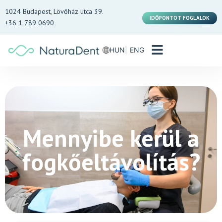
1024 Budapest, Lövőház utca 39.
IDŐPONTOT FOGLALOK
+36 1 789 0690
HUN
ENG
Mennyibe kerül a
fogkőeltávolítás?