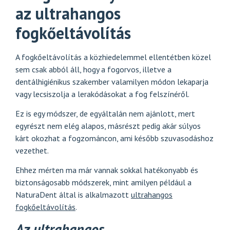
az ultrahangos
fogkőeltávolítás
A fogkőeltávolítás a közhiedelemmel ellentétben közel
sem csak abból áll, hogy a fogorvos, illetve a
dentálhigiénikus szakember valamilyen módon lekaparja
vagy lecsiszolja a lerakódásokat a fog felszínéről.
Ez is egy módszer, de egyáltalán nem ajánlott, mert
egyrészt nem elég alapos, másrészt pedig akár súlyos
kárt okozhat a fogzománcon, ami később szuvasodáshoz
vezethet.
Ehhez mérten ma már vannak sokkal hatékonyabb és
biztonságosabb módszerek, mint amilyen például a
NaturaDent által is alkalmazott
ultrahangos
fogkőeltávolítás
.
Az ultrahangos