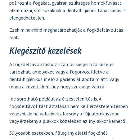
polírozni a fogakat, gyakran szükséges homokfúvástt
alkalmazni, sőt sokaknak a dentálhigiénés tanácsadás is
elengedhetetlen.
Ezek mind-mind meghatározhatják a fogkőeltávolítás
árát.
Kiegészítő kezelések
A fogkőeltávolításhoz számos kiegészítő kezelés
tartozhat, amelyeket vagy a fogorvos, illetve a
dentálhigiénikus ír elő a páciens állapota miatt, vagy
maga a kezelt dönt úgy, hogy szüksége van rá.
Ide sorolható például az érzéstelenítés is. A
fogkőeltávolítást általában nem kell érzéstelenítésben
végezni, de ha valakinek alacsony a fájdalomküszöbe
vagy érzékeny a plakkok közelében az íny, akkor kérhető.
Súlyosabb esetekben, főleg íny alatti fogkőnél