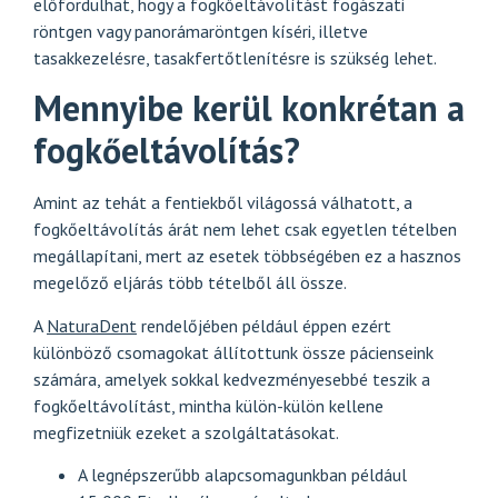
előfordulhat, hogy a fogkőeltávolítást fogászati
röntgen vagy panorámaröntgen kíséri, illetve
tasakkezelésre, tasakfertőtlenítésre is szükség lehet.
Mennyibe kerül konkrétan a
fogkőeltávolítás?
Amint az tehát a fentiekből világossá válhatott, a
fogkőeltávolítás árát nem lehet csak egyetlen tételben
megállapítani, mert az esetek többségében ez a hasznos
megelőző eljárás több tételből áll össze.
A
NaturaDent
rendelőjében például éppen ezért
különböző csomagokat állítottunk össze pácienseink
számára, amelyek sokkal kedvezményesebbé teszik a
fogkőeltávolítást, mintha külön-külön kellene
megfizetniük ezeket a szolgáltatásokat.
A legnépszerűbb alapcsomagunkban például