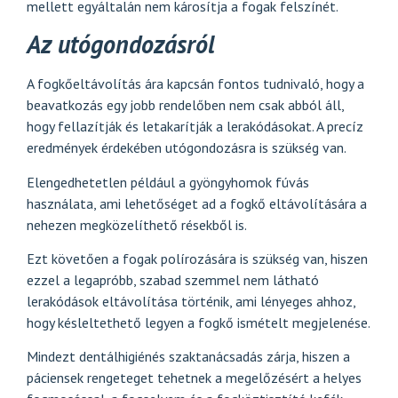
mellett egyáltalán nem károsítja a fogak felszínét.
Az utógondozásról
A fogkőeltávolítás ára kapcsán fontos tudnivaló, hogy a
beavatkozás egy jobb rendelőben nem csak abból áll,
hogy fellazítják és letakarítják a lerakódásokat. A precíz
eredmények érdekében utógondozásra is szükség van.
Elengedhetetlen például a gyöngyhomok fúvás
használata, ami lehetőséget ad a fogkő eltávolítására a
nehezen megközelíthető résekből is.
Ezt követően a fogak polírozására is szükség van, hiszen
ezzel a legapróbb, szabad szemmel nem látható
lerakódások eltávolítása történik, ami lényeges ahhoz,
hogy késleltethető legyen a fogkő ismételt megjelenése.
Mindezt dentálhigiénés szaktanácsadás zárja, hiszen a
páciensek rengeteget tehetnek a megelőzésért a helyes