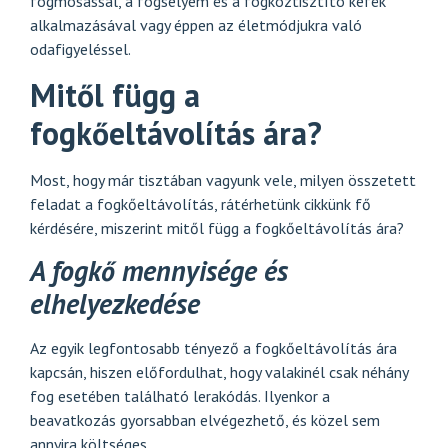
fogmosással, a fogselyem és a fogköztisztító kefék
alkalmazásával vagy éppen az életmódjukra való
odafigyeléssel.
Mitől függ a
fogkőeltávolítás ára?
Most, hogy már tisztában vagyunk vele, milyen összetett
feladat a fogkőeltávolítás, rátérhetünk cikkünk fő
kérdésére, miszerint mitől függ a fogkőeltávolítás ára?
A fogkő mennyisége és
elhelyezkedése
Az egyik legfontosabb tényező a fogkőeltávolítás ára
kapcsán, hiszen előfordulhat, hogy valakinél csak néhány
fog esetében található lerakódás. Ilyenkor a
beavatkozás gyorsabban elvégezhető, és közel sem
annyira költséges.