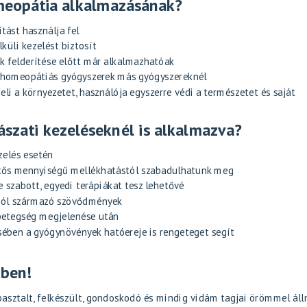
meopátia alkalmazásának?
tást használja fel
küli kezelést biztosít
k felderítése előtt már alkalmazhatóak
a homeopátiás gyógyszerek más gyógyszereknél
li a környezetet, használója egyszerre védi a természetet és saját
ászati kezeléseknél is alkalmazva?
zelés esetén
entős mennyiségű mellékhatástól szabadulhatunk meg
 szabott, egyedi terápiákat tesz lehetővé
kból származó szövődmények
 betegség megjelenése után
sében a gyógynövények hatóereje is rengeteget segít
kben!
asztalt, felkészült, gondoskodó és mindig vidám tagjai örömmel áll