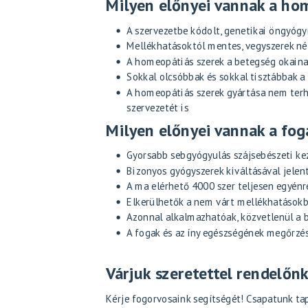
Milyen előnyei vannak a ho
A szervezetbe kódolt, genetikai öngyógyí
Mellékhatásoktól mentes, vegyszerek nél
A homeopátiás szerek a betegség okaina
Sokkal olcsóbbak és sokkal tisztábbak 
A homeopátiás szerek gyártása nem terhe
szervezetét is
Milyen előnyei vannak a fog
Gyorsabb sebgyógyulás szájsebészeti ke
Bizonyos gyógyszerek kiváltásával jel
A ma elérhető 4000 szer teljesen egyénre
Elkerülhetők a nem várt mellékhatáso
Azonnal alkalmazhatóak, közvetlenül a
A fogak és az íny egészségének megőrzé
Várjuk szeretettel rendelőn
Kérje
fogorvosaink
segítségét! Csapatunk tap