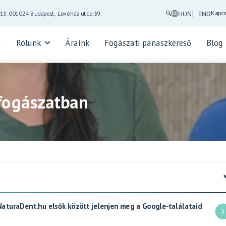
Kapcs
-15:00
1024 Budapest, Lövőház utca 39.
HUN
ENG
Rólunk
Áraink
Fogászati panaszkereső
Blog
fogászatban
 NaturaDent.hu elsők között jelenjen meg a Google-találataid