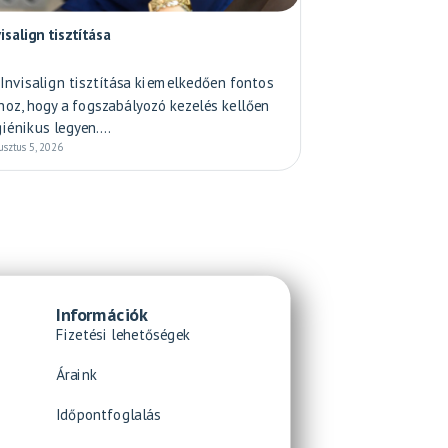
visalign tisztítása
 Invisalign tisztítása kiemelkedően fontos
hoz, hogy a fogszabályozó kezelés kellően
giénikus legyen....
usztus 5, 2026
Információk
Fizetési lehetőségek
Áraink
Időpontfoglalás