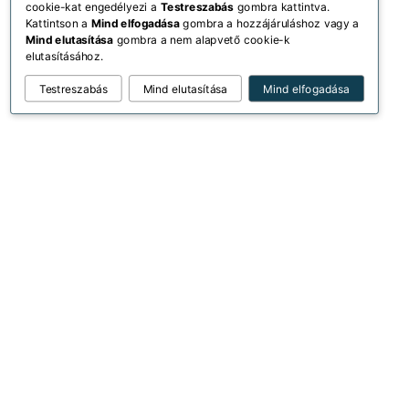
cookie-kat engedélyezi a
Testreszabás
gombra kattintva.
Kattintson a
Mind elfogadása
gombra a hozzájáruláshoz vagy a
Mind elutasítása
gombra a nem alapvető cookie-k
elutasításához.
Testreszabás
Mind elutasítása
Mind elfogadása