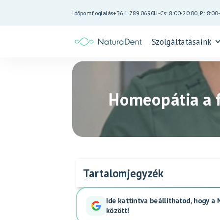
Időpontfoglalás
+36 1 789 0690
H-Cs: 8:00-20:00, P: 8:00
Szolgáltatásaink
Homeopátia a 
Tartalomjegyzék
Ide kattintva beállíthatod, hogy a
között!