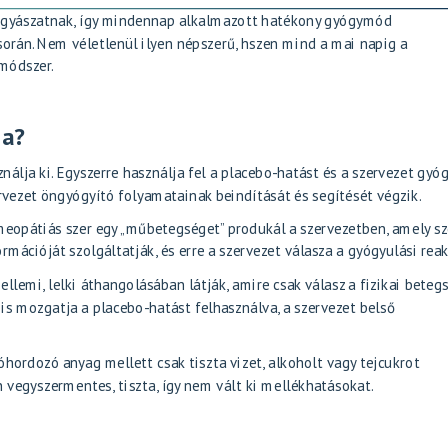
ógyászatnak
, így mindennap alkalmazott hatékony gyógymód
során. Nem véletlenül ilyen népszerű, hszen mind a mai napig a
módszer.
ia?
álja ki. Egyszerre használja fel a placebo-hatást és a szervezet gyó
vezet öngyógyító folyamatainak beindítását és segítését végzik.
omeopátiás szer egy „műbetegséget” produkál a szervezetben, amely sz
mációját szolgáltatják, és erre a szervezet válasza a gyógyulási reak
llemi, lelki áthangolásában látják, amire csak válasz a fizikai betegs
 is mozgatja a placebo-hatást felhasználva, a szervezet belső
ordozó anyag mellett csak tiszta vizet, alkoholt vagy tejcukrot
n vegyszermentes, tiszta, így nem vált ki mellékhatásokat.