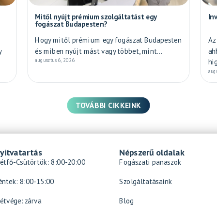
Mitől nyújt prémium szolgáltatást egy
In
fogászat Budapesten?
Hogy mitől prémium egy fogászat Budapesten
Az
y
és miben nyújt mást vagy többet, mint...
ah
augusztus 6, 2026
hi
aug
TOVÁBBI CIKKEINK
yitvatartás
Népszerű oldalak
étfő-Csütörtök: 8:00-20:00
Fogászati panaszok
éntek: 8:00-15:00
Szolgáltatásaink
étvége: zárva
Blog