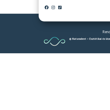
Rend
© Naturadent – Esztétikai és léz