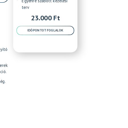
Egyénre szabott kezelési
terv
23.000 Ft
IDŐPONTOT FOGLALOK
gyító
erek
ció.
ég.