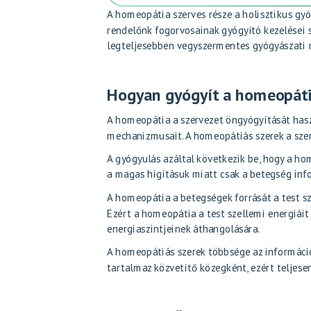
A homeopátia szerves része a
holisztikus gy
rendelőnk
fogorvosainak
gyógyító kezelései 
legteljesebben vegyszermentes gyógyászati 
Hogyan gyógyít a homeopát
A homeopátia a szervezet öngyógyítását haszn
mechanizmusait. A homeopátiás szerek a szer
A gyógyulás azáltal következik be, hogy a h
a magas hígításuk miatt csak a betegség infor
A homeopátia a betegségek forrását a test sze
Ezért a homeopátia a test szellemi energiáit
energiaszintjeinek áthangolására.
A homeopátiás szerek többsége az információh
tartalmaz közvetítő közegként, ezért teljese