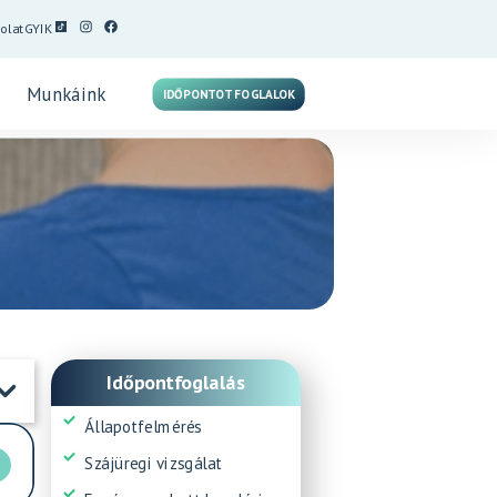
olat
GYIK
Munkáink
IDŐPONTOT FOGLALOK
Időpontfoglalás
Állapotfelmérés
Szájüregi vizsgálat