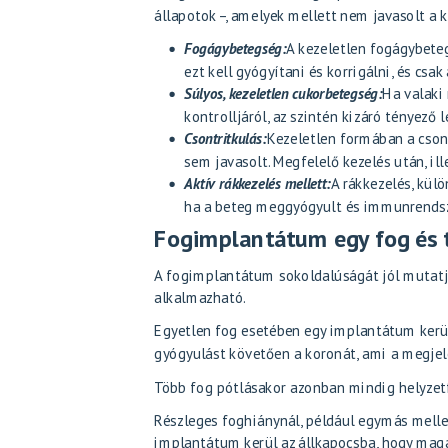
állapotok –, amelyek mellett nem javasolt a 
Fogágybetegség:
A kezeletlen fogágybete
ezt kell gyógyítani és korrigálni, és csa
Súlyos, kezeletlen cukorbetegség:
Ha valaki
kontrolljáról, az szintén kizáró tényező 
Csontritkulás:
Kezeletlen formában a csont
sem javasolt. Megfelelő kezelés után, i
Aktív rákkezelés mellett:
A rákkezelés, kül
ha a beteg meggyógyult és immunrendsze
Fogimplantátum egy fog és t
A fogimplantátum sokoldalúságát jól mutatja,
alkalmazható.
Egyetlen fog esetében egy implantátum kerül 
gyógyulást követően a koronát, ami a megjel
Több fog pótlásakor azonban mindig helyzet
Részleges foghiánynál, például egymás melle
implantátum kerül az állkapocsba, hogy maga