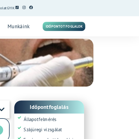
olat
GYIK
Munkáink
IDŐPONTOT FOGLALOK
Időpontfoglalás
Állapotfelmérés
Szájüregi vizsgálat