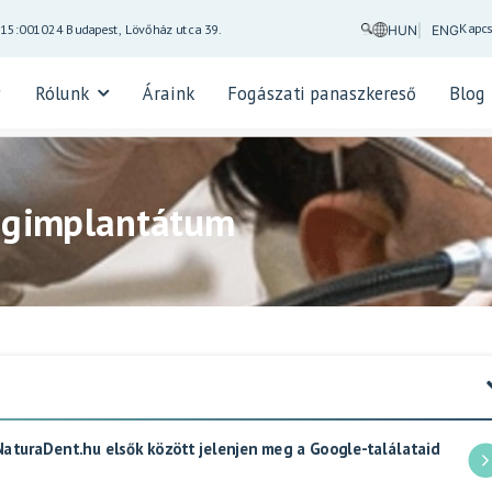
Kapcs
-15:00
1024 Budapest, Lövőház utca 39.
HUN
ENG
Rólunk
Áraink
Fogászati panaszkereső
Blog
ogimplantátum
 NaturaDent.hu elsők között jelenjen meg a Google-találataid