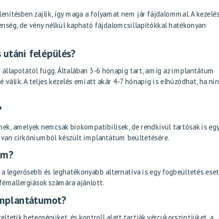
enítésben zajlik, így maga a folyamat nem jár fájdalommal. A kezelé
nség, de vény nélkül kapható fájdalomcsillapítókkal hatékonyan
 utáni felépülés?
 állapotától függ. Általában 3-6 hónapig tart, amíg az implantátum
 válik. A teljes kezelés emiatt akár 4-7 hónapig is elhúzódhat, ha ni
?
ek, amelyek nemcsak biokompatibilisek, de rendkívül tartósak is eg
g van cirkóniumból készült implantátum beültetésére.
um?
 a legerősebb és leghatékonyabb alternatíva is egy fogbeültetés eset
fémallergiások számára ajánlott.
implantátumot?
etik betegségüket, és kontroll alatt tartják vércukorszintjüket, a