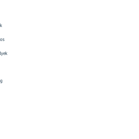
ek
dos
lyek
ag