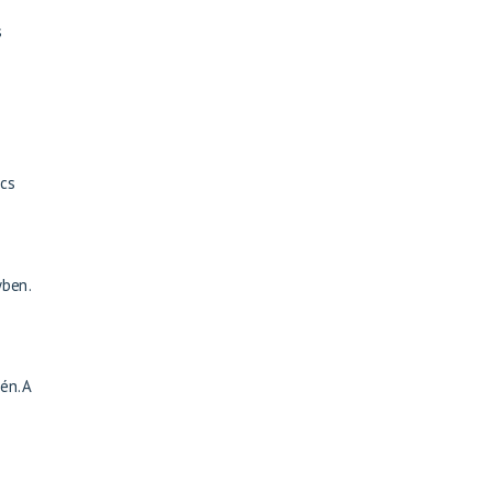
s
ncs
yben.
én. A