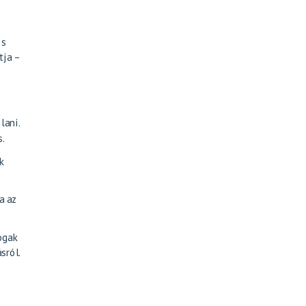
is
tja –
lani.
s.
k
a az
ogak
sról.