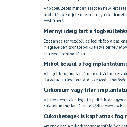
A fogbeültetés minden esetben helyi érzéstel
utóhatásaként jelentkezhet ugyan kellemetle
enyhíthető.
Mennyi ideig tart a fogbeültetés
Ez számos tényezőtől, de leginkább a páciens
megfelelően csontosodik, illetve terhelhetővé
szükség csontpótlásra.
Miből készül a fogimplantátum
A legjobb fogimplantátumok titánból készüln
Ha valaki titánallergiától szenved, lehetősé
Cirkónium vagy titán implantát
A titán nemcsak a legelterjedtebb, de egyben
cirkónium implantátum elsődlegesen csak a 
Cukorbetegek is kaphatnak fog
Amennyiben a cukorbetegek megfelelően kezelt