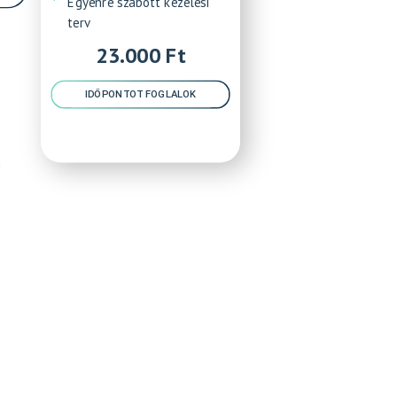
Egyénre szabott kezelési
terv
23.000 Ft
IDŐPONTOT FOGLALOK
n