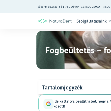
Időpontfoglalás
+36 1 789 0690
H-Cs: 8:00-20:00, P: 8:00
Szolgáltatásaink
Fogbeültetés – f
Tartalomjegyzék
Ide kattintva beállíthatod, hogy a
között!