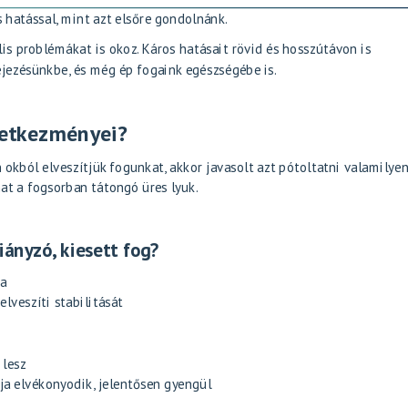
s hatással, mint azt elsőre gondolnánk.
lis problémákat is okoz. Káros hatásait rövid és hosszútávon is
ejezésünkbe, és még ép fogaink egészségébe is.
vetkezményei?
 okból elveszítjük fogunkat, akkor javasolt azt pótoltatni valamilye
at a fogsorban tátongó üres lyuk.
iányzó, kiesett fog?
ba
lveszíti stabilitását
 lesz
tja elvékonyodik, jelentősen gyengül