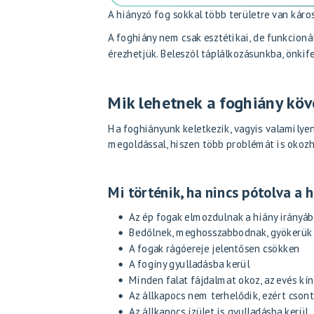
A hiányzó fog sokkal több területre van káro
A foghiány nem csak esztétikai, de funkcioná
érezhetjük. Beleszól táplálkozásunkba, önkif
Mik lehetnek a foghiány kö
Ha foghiányunk keletkezik, vagyis valamilyen
megoldással, hiszen több problémát is okozh
Mi történik, ha nincs pótolva a h
Az ép fogak elmozdulnak a hiány irányá
Bedőlnek, meghosszabbodnak, gyökerük e
A fogak rágóereje jelentősen csökken
A fogíny gyulladásba kerül
Minden falat fájdalmat okoz, az evés kín
Az állkapocs nem terhelődik, ezért cson
Az állkapocs ízület is gyulladásba kerül