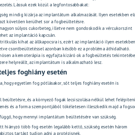
kezelés. Lássuk ezek közül a legfontosabbakat:
gség mindig kizárja az implantátum alkalmazását. Ilyen esetekben e
k azt követően kerülhet sor a fogbeültetésre.
 nagyon súlyos cukorbeteg, illetve nem gondoskodik a vércukorszint
lehet az implantáció kapcsán.
ritkulás kihat az állkapocsra is, ezért az implantáció ilyen esetekbe
lletve csontbeültetéssel azonban később ez a probléma áthidalható.
önösen a kemoterápia is egyfajta kizáró ok a fogbeültetés tekintetébe
re helyreállt, az implantátum is alkalmazható lesz.
eljes foghiány esetén
 hogy egyetlen fog pótlásakor, sőt teljes foghiány esetén is
beültetésre, és a környező fogak lecsiszolása nélkül lehet felépíteni
enés és a forma szempontjából tökéletesen illeszkedik majd a fogso
függő, hogy mennyi implantátum beültetésére van szükség.
tt hiányzó több fog esetén legalább kettő, szükség esetén három
biztos tartást tudjon adni a protézisnek.