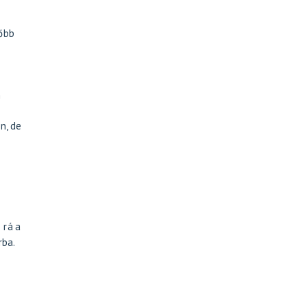
lőbb
n
n, de
 rá a
rba.