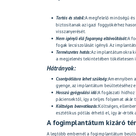
Tartós és stabil:
A megfelelő minőségű és
biztosítanak az igazi foggyökérhez hason
visszanyerését.
Nem igényli élő foganyag eltávolítását:
A fo
fogak lecsiszolását igényli. Az implant
Természetes hatás:
Az implantátumokra köz
a megjelenés tekintetében tökéletesen i
Hátrányok:
Csontpótlásra lehet szükség:
Amennyiben az
gyenge, az implantátum beültetéséhez el
Hosszú gyógyulási idő:
A fogászati hídhoz
páciensektől, így a teljes folyamat akár 
Költséges beavatkozás:
Költséges, ellenbe
esztétikus pótlás érhető el, így ár-érték 
A fogimplantátum kizáró té
A legtöbb embernél a fogimplantátum beültet