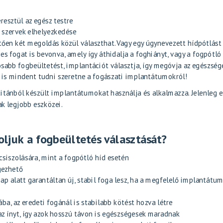
eresztül az egész testre
ső szervek elhelyezkedése
ően két megoldás közül választhat. Vagy egy úgynevezett hídpótlást
es fogat is bevonva, amely így áthidalja a foghiányt, vagy a fogpótló
ósabb fogbeültetést, implantációt választja, így megóvja az egészség
 is mindent tudni szeretne a fogászati implantátumokról!
tánból készült implantátumokat használja és alkalmazza. Jelenleg 
k legjobb eszközei.
oljuk a fogbeültetés választását?
siszolására, mint a fogpótló híd esetén
gezhető
p alatt garantáltan új, stabil foga lesz, ha a megfelelő implantátu
ba, az eredeti fogánál is stabilabb kötést hozva létre
, az ínyt, így azok hosszú távon is egészségesek maradnak