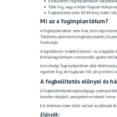
A beültetett fogimplantátum tökéletesen
Több fog, vagy a teljes fogazat hiánya 
Fogbeültetés után 50-60 évig stabil, tö
Mi az a fogimplantátum?
A fogimplantátum nem más, mint egy mestersé
Tökéletes alternatíva foghiány esetén, hiszen
funkcióját.
A legtöbbször titánból készül – ez a legjobb 
kifolyólag könnyen csontosodik, gyakorlatila
A minőségi fogimplantátum akár élethosszig 
egyetlen fog, de fogászati híd, sőt protézis 
A fogbeültetés előnyei és há
A fogbeültetésnek egészségügyi szempontból 
kezelés velejárói, amelyeket mindenki ismer 
Ezt érdemes szem előtt tartani az előnyök és
Előnyök: