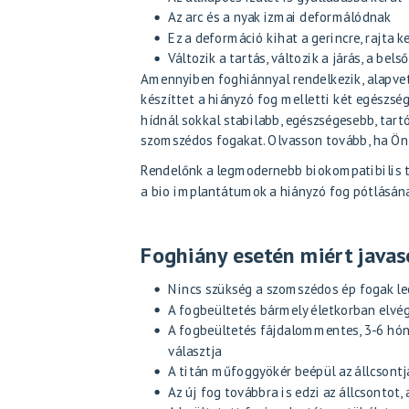
Az arc és a nyak izmai deformálódnak
Ez a deformáció kihat a gerincre, rajta k
Változik a tartás, változik a járás, a bel
Amennyiben foghiánnyal rendelkezik, alapvet
készíttet a hiányzó fog melletti két egészség
hídnál sokkal stabilabb, egészségesebb, tart
szomszédos fogakat. Olvasson tovább, ha Ön
Rendelőnk a legmodernebb biokompatibilis ti
a bio implantátumok a hiányzó fog pótlásána
Foghiány esetén miért javas
Nincs szükség a szomszédos ép fogak lec
A fogbeültetés bármely életkorban elvé
A fogbeültetés fájdalommentes, 3-6 hóna
választja
A titán műfoggyökér beépül az állcsontjá
Az új fog továbbra is edzi az állcsontot