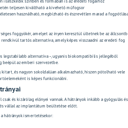
 illeszkedik színben és formában is az eredeti fogaihoz
esetén teljesen kiváltható a kivehető műfogsor
kéletesen használható, megbízható és észrevétlen marad a fogpótlás
ges foggyökér, amelyet az ínyen keresztül ültetnek be az állcsontb
 rendkívül tartós alternatíva, amely képes visszaadni az eredeti fog
és legstabilabb alternatíva –, ugyanis biokompatibilis jellegéből
g beépül az emberi szervezetbe.
kitart, és nagyon sokoldalúan alkalmazható, hiszen pótolható vele
tartóelemeként is képes funkcionálni.
trányai
csak és kizárólag előnyei vannak. A hátrányok inkább a gyógyulás és
és vállal az implantátum beültetése előtt.
 a hátrányok ismertetésekor: