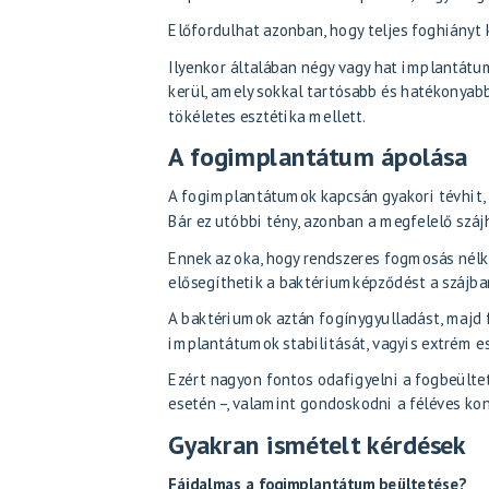
Előfordulhat azonban, hogy teljes foghiányt k
Ilyenkor általában négy vagy hat implantátum 
kerül, amely sokkal tartósabb és hatékonyabb
tökéletes esztétika mellett.
A fogimplantátum ápolása
A fogimplantátumok kapcsán gyakori tévhit, 
Bár ez utóbbi tény, azonban a megfelelő száj
Ennek az oka, hogy rendszeres fogmosás nél
elősegíthetik a baktériumképződést a szájban
A baktériumok aztán fogínygyulladást, majd 
implantátumok stabilitását, vagyis extrém e
Ezért nagyon fontos odafigyelni a fogbeültet
esetén –, valamint gondoskodni a féléves kont
Gyakran ismételt kérdések
Fájdalmas a fogimplantátum beültetése?