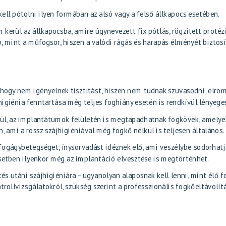
ell pótolni ilyen formában az alsó vagy a felső állkapocs esetében.
kerül az állkapocsba, amire úgynevezett fix pótlás, rögzített protéz
, mint a műfogsor, hiszen a valódi rágás és harapás élményét biztosí
hogy nem igényelnek tisztítást, hiszen nem tudnak szuvasodni, elrom
higiénia fenntartása még teljes foghiány esetén is rendkívül lényege
kül, az implantátumok felületén is megtapadhatnak fogkövek, amelye
, ami a rossz szájhigiéniával még fogkő nélkül is teljesen általános.
fogágybetegséget, ínysorvadást idéznek elő, ami veszélybe sodorhatj
setben ilyenkor még az implantáció elvesztése is megtörténhet.
és utáni szájhigiéniára – ugyanolyan alaposnak kell lenni, mint élő f
rollvizsgálatokról, szükség szerint a professzionális fogkőeltávolítá