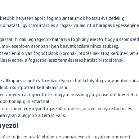
 később helyesen ápolt fogimplantátumok hosszú évtizedekig
ló hatást, így stabilitást és a rágás-, valamint a harapás képességén
gászati hidak legnagyobb hátránya foghiány esetén, hogy a szomszé
átumok esetében azonban ilyen beavatkozásra nincs szükség.
vetlenül olyan fogpótlások (koronák, protézisek stb.) kerülnek, ame
lleszkednek a fogsorba, azaz természetes hatást biztosítanak.
 állkapocs csontozata valamilyen okból kifolyólag vagy anatómiail
őbb csontpótlást kell alkalmazni.
 viszonyítva a fogbeültetés nagyon hosszú gyógyulási időt követel a
több hónapig is eltarthat.
n nincs még egy olyan fogászati módszer, amivel ennyire tartós és
arányban a legjobb alternatíva is.
nyezői
ése teljesen akadálytalan, de vannak esetek – gyakran átmeneti